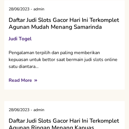
28/06/2023
-
admin
Daftar Judi Slots Gacor Hari Ini Terkomplet
Agunan Mudah Menang Samarinda
Judi Togel
Pengalaman terpilih dan paling memberikan
kepuasan untuk bettor saat bermain judi slots online
satu diantara…
Read More
28/06/2023
-
admin
Daftar Judi Slots Gacor Hari Ini Terkomplet
Agunan Ringan Menang Kapuas