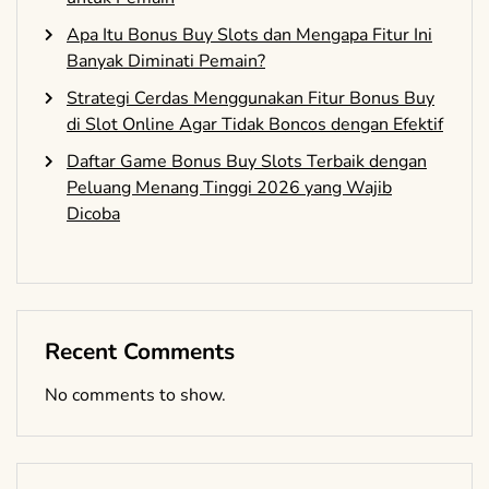
Apa Itu Bonus Buy Slots dan Mengapa Fitur Ini
Banyak Diminati Pemain?
Strategi Cerdas Menggunakan Fitur Bonus Buy
di Slot Online Agar Tidak Boncos dengan Efektif
Daftar Game Bonus Buy Slots Terbaik dengan
Peluang Menang Tinggi 2026 yang Wajib
Dicoba
Recent Comments
No comments to show.