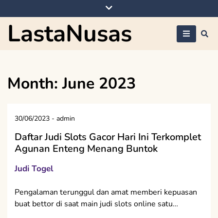
Skip
to
LastaNusas
content
Month:
June 2023
30/06/2023
-
admin
Daftar Judi Slots Gacor Hari Ini Terkomplet
Agunan Enteng Menang Buntok
Judi Togel
Pengalaman terunggul dan amat memberi kepuasan
buat bettor di saat main judi slots online satu…