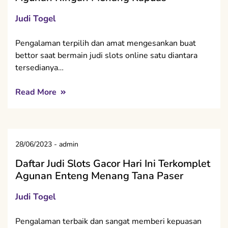
Judi Togel
Pengalaman terpilih dan amat mengesankan buat
bettor saat bermain judi slots online satu diantara
tersedianya…
Read More
28/06/2023
-
admin
Daftar Judi Slots Gacor Hari Ini Terkomplet
Agunan Enteng Menang Tana Paser
Judi Togel
Pengalaman terbaik dan sangat memberi kepuasan