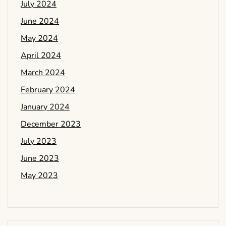
July 2024
June 2024
May 2024
April 2024
March 2024
February 2024
January 2024
December 2023
July 2023
June 2023
May 2023