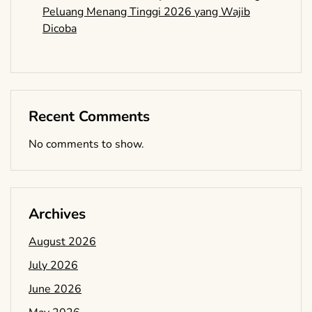
Peluang Menang Tinggi 2026 yang Wajib
Dicoba
Recent Comments
No comments to show.
Archives
August 2026
July 2026
June 2026