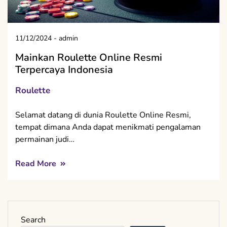
11/12/2024
-
admin
Mainkan Roulette Online Resmi
Terpercaya Indonesia
Roulette
Selamat datang di dunia Roulette Online Resmi,
tempat dimana Anda dapat menikmati pengalaman
permainan judi…
Read More
Search