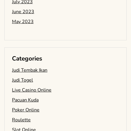
July 2023
June 2023
May 2023
Categories
Judi Tembak Ikan
Judi Togel
Live Casino Online
Pacuan Kuda
Poker Online
Roulette
Slot Online