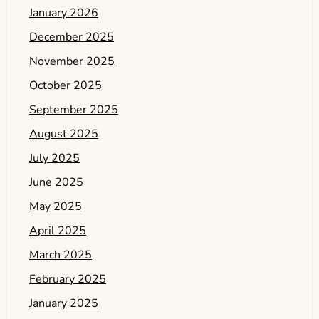
January 2026
December 2025
November 2025
October 2025
September 2025
August 2025
July 2025
June 2025
May 2025
April 2025
March 2025
February 2025
January 2025