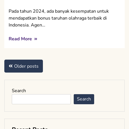
Pada tahun 2024, ada banyak kesempatan untuk
mendapatkan bonus taruhan olahraga terbaik di
Indonesia. Agen…
Read More
Posts
Older posts
navigation
Search
Search