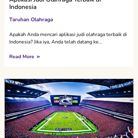
Indonesia
Taruhan Olahraga
Apakah Anda mencari aplikasi judi olahraga terbaik di
Indonesia? Jika iya, Anda telah datang ke…
Read More