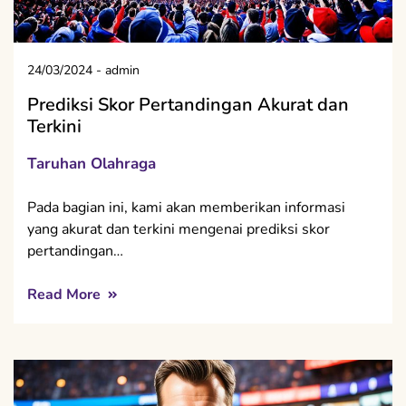
24/03/2024
-
admin
Prediksi Skor Pertandingan Akurat dan
Terkini
Taruhan Olahraga
Pada bagian ini, kami akan memberikan informasi
yang akurat dan terkini mengenai prediksi skor
pertandingan…
Read More