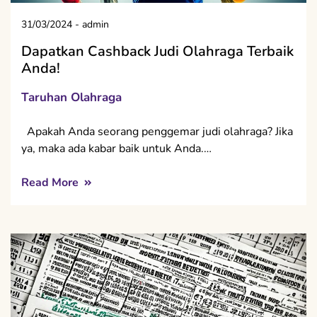
31/03/2024
-
admin
Dapatkan Cashback Judi Olahraga Terbaik
Anda!
Taruhan Olahraga
Apakah Anda seorang penggemar judi olahraga? Jika
ya, maka ada kabar baik untuk Anda.…
Read More