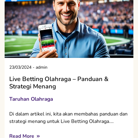
23/03/2024
-
admin
Live Betting Olahraga – Panduan &
Strategi Menang
Taruhan Olahraga
Di dalam artikel ini, kita akan membahas panduan dan
strategi menang untuk Live Betting Olahraga.…
Read More