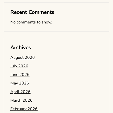
Recent Comments
No comments to show.
Archives
August 2026
July 2026
June 2026
May 2026
April 2026
March 2026
February 2026