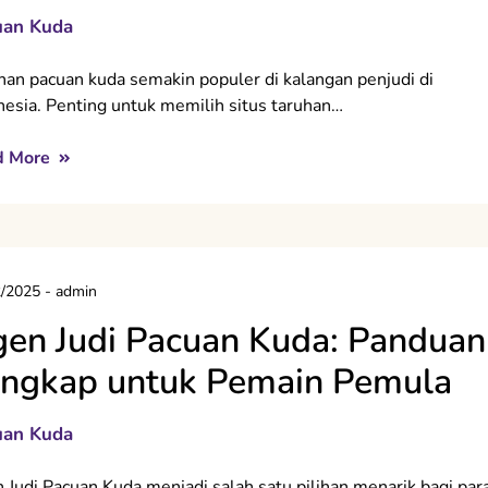
uan Kuda
han pacuan kuda semakin populer di kalangan penjudi di
nesia. Penting untuk memilih situs taruhan…
d More
2/2025
-
admin
en Judi Pacuan Kuda: Panduan
ngkap untuk Pemain Pemula
uan Kuda
 Judi Pacuan Kuda menjadi salah satu pilihan menarik bagi par