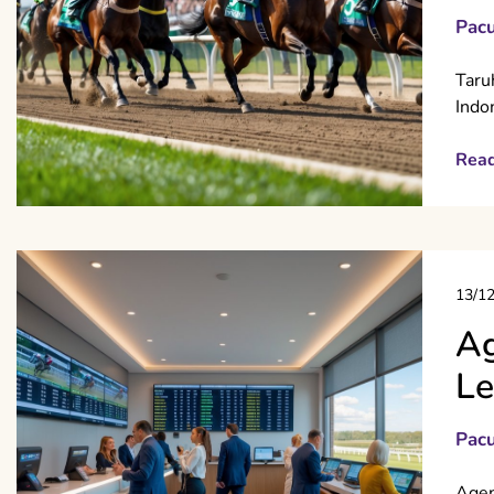
Pac
Taru
Indo
Rea
13/1
Ag
Le
Pac
Agen