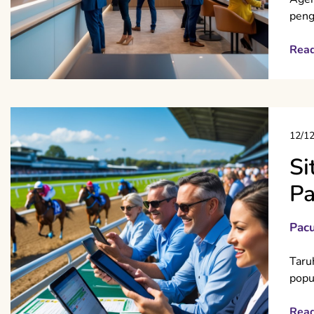
peng
Rea
12/1
Si
Pa
Pac
Taru
popu
Rea