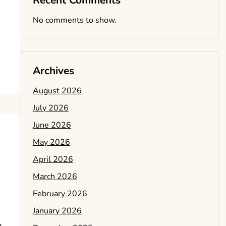
Recent Comments
No comments to show.
Archives
August 2026
July 2026
June 2026
May 2026
April 2026
March 2026
February 2026
January 2026
a