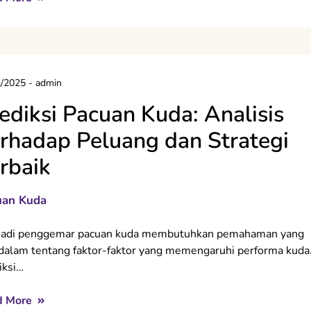
2/2025
-
admin
ediksi Pacuan Kuda: Analisis
rhadap Peluang dan Strategi
rbaik
uan Kuda
adi penggemar pacuan kuda membutuhkan pemahaman yang
alam tentang faktor-faktor yang memengaruhi performa kuda
iksi…
d More