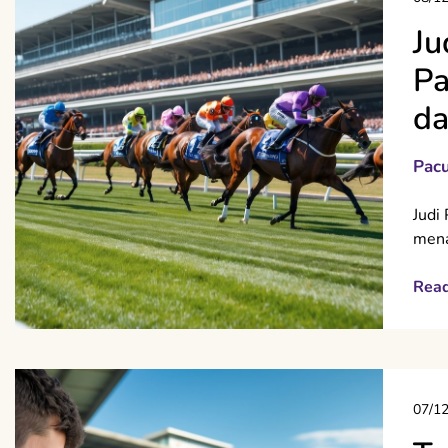
Ju
Pa
d
Pac
Judi
mena
Rea
07/1