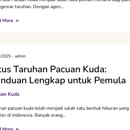
gemar taruhan. Dengan agen…
d More
2/2025
-
admin
tus Taruhan Pacuan Kuda:
nduan Lengkap untuk Pemula
uan Kuda
han pacuan kuda telah menjadi salah satu bentuk hiburan yang
ler di Indonesia. Banyak orang…
d More