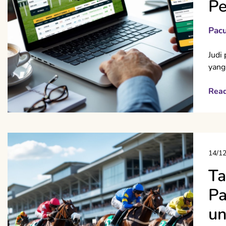
P
Pac
Judi
yang
Rea
14/1
Ta
Pa
un