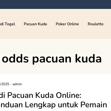
udi Togel
Pacuan Kuda
Poker Online
Roulette
 odds pacuan kuda
2/2025
-
admin
di Pacuan Kuda Online:
nduan Lengkap untuk Pemain