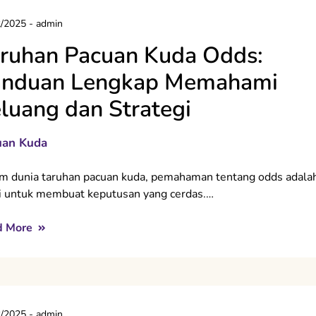
2/2025
-
admin
ruhan Pacuan Kuda Odds:
anduan Lengkap Memahami
luang dan Strategi
uan Kuda
m dunia taruhan pacuan kuda, pemahaman tentang odds adala
i untuk membuat keputusan yang cerdas.…
d More
2/2025
-
admin