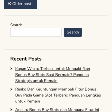
Posts
Older posts
navigation
Search
Search
Recent Posts
Kapan Waktu Terbaik untuk Mengaktifkan
Bonus Buy Slots Saat Bermain? Panduan
Strategis untuk Pemain
Risiko Dan Keuntungan Membeli Fitur Bonus
Buy Pada Game Slot Terbaru: Panduan Lengkap
untuk Pemain
Apa Itu Bonus Buy Slots dan Mengapa Fitur Ini