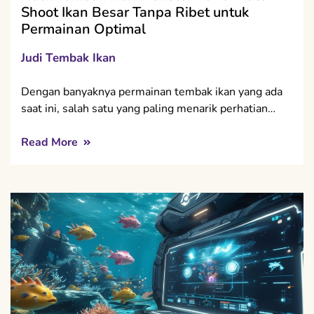
Shoot Ikan Besar Tanpa Ribet untuk
Permainan Optimal
Judi Tembak Ikan
Dengan banyaknya permainan tembak ikan yang ada
saat ini, salah satu yang paling menarik perhatian…
Read More