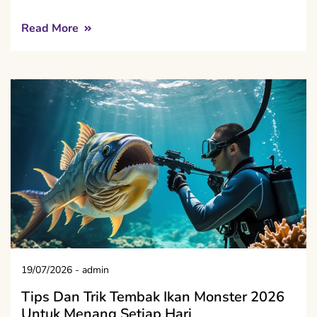
Read More
19/07/2026
-
admin
Tips Dan Trik Tembak Ikan Monster 2026
Untuk Menang Setiap Hari