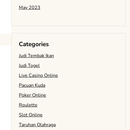
May 2023
Categories
Judi Tembak Ikan
Judi Togel
Live Casino Online
Pacuan Kuda
Poker Online
Roulette
Slot Online
Taruhan Olahraga