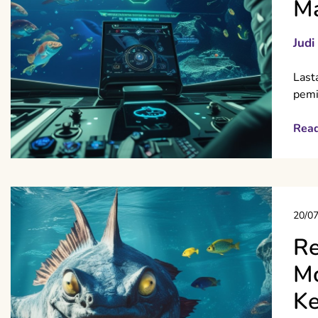
Ma
Judi
Last
pemi
Rea
20/0
Re
Mo
Ke