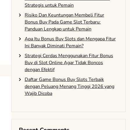
Strategis untuk Pemain
Risiko Dan Keuntungan Membeli Fitur
Bonus Buy Pada Game Slot Terbaru:
Panduan Lengkap untuk Pemain
Apa Itu Bonus Buy Slots dan Mengapa Fitur
Ini Banyak Diminati Pemain?
Strategi Cerdas Menggunakan Fitur Bonus
Buy di Slot Online Agar Tidak Boncos
dengan Efektif
Daftar Game Bonus Buy Slots Terbaik
dengan Peluang Menang Tinggi 2026 yang
Wajib Dicoba