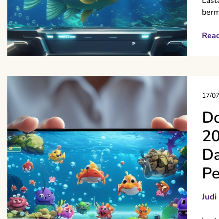
Last
berm
Rea
17/0
Do
20
Da
Pe
Judi