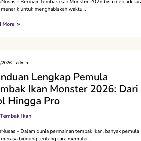
aNusas – Bermain tembak ikan Monster 2026 bisa menjadi car
 menarik untuk menghabiskan waktu…
d More
7/2026
-
admin
nduan Lengkap Pemula
mbak Ikan Monster 2026: Dari
l Hingga Pro
 Tembak Ikan
aNusas – Dalam dunia permainan tembak ikan, banyak pemula
 merasa bingung tentang cara memulai…