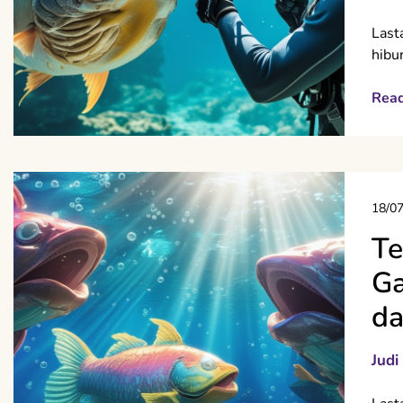
Last
hibu
Rea
18/0
Te
Ga
da
Judi