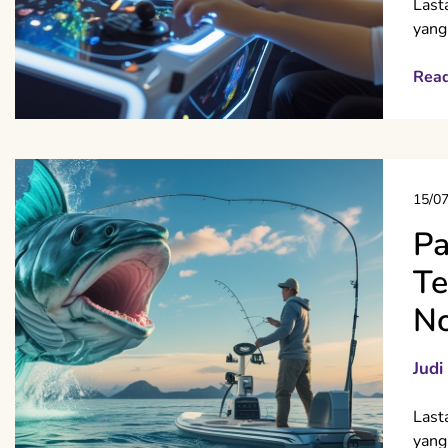
Last
yang
Rea
15/0
Pa
Te
No
Judi
Last
yang