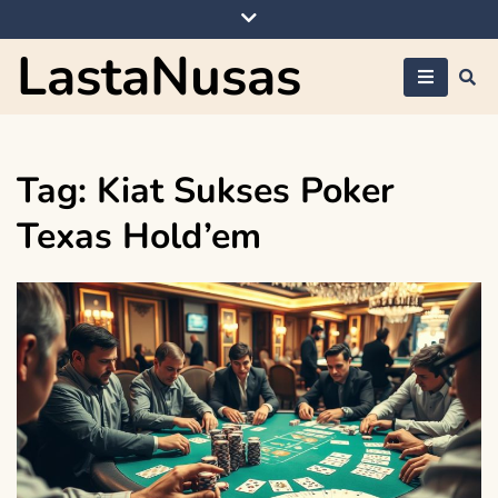
Skip
to
LastaNusas
content
Tag:
Kiat Sukses Poker
Texas Hold’em