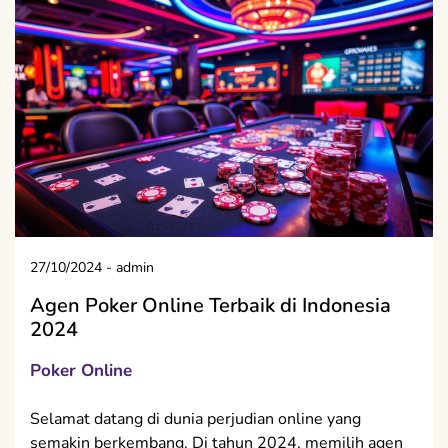
27/10/2024
-
admin
Agen Poker Online Terbaik di Indonesia
2024
Poker Online
Selamat datang di dunia perjudian online yang
semakin berkembang. Di tahun 2024, memilih agen