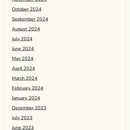
October 2024
September 2024
August 2024
July 2024
June 2024
May 2024
April 2024
March 2024
February 2024
January 2024
December 2023
July 2023
June 2023