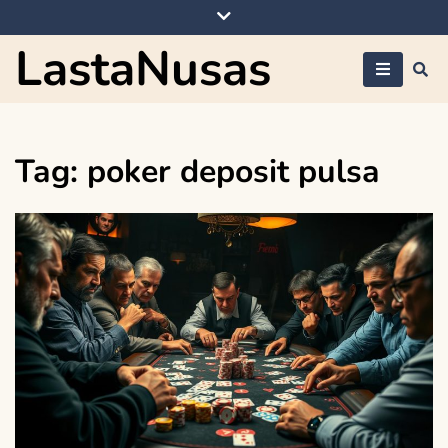
Skip
to
LastaNusas
content
Tag:
poker deposit pulsa