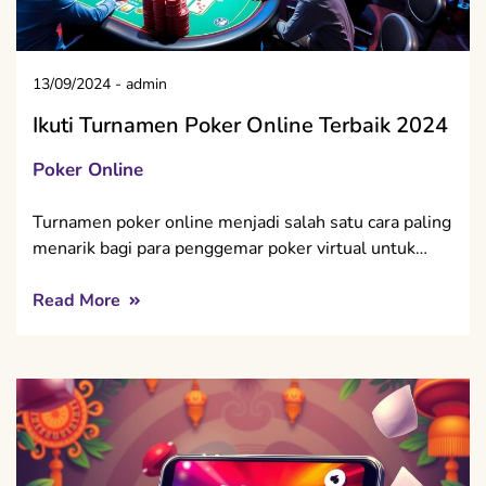
13/09/2024
-
admin
Ikuti Turnamen Poker Online Terbaik 2024
Poker Online
Turnamen poker online menjadi salah satu cara paling
menarik bagi para penggemar poker virtual untuk…
Read More