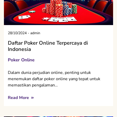
28/10/2024
-
admin
Daftar Poker Online Terpercaya di
Indonesia
Poker Online
Dalam dunia perjudian online, penting untuk
menemukan daftar poker online yang tepat untuk
memastikan pengalaman…
Read More