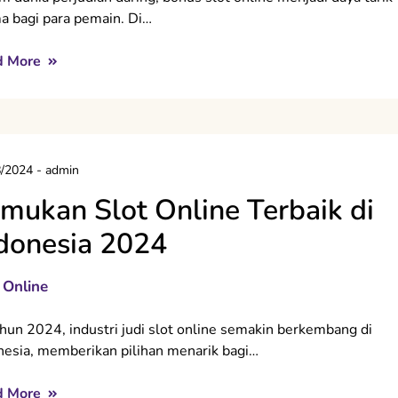
a bagi para pemain. Di…
d More
8/2024
-
admin
mukan Slot Online Terbaik di
donesia 2024
 Online
ahun 2024, industri judi slot online semakin berkembang di
nesia, memberikan pilihan menarik bagi…
d More