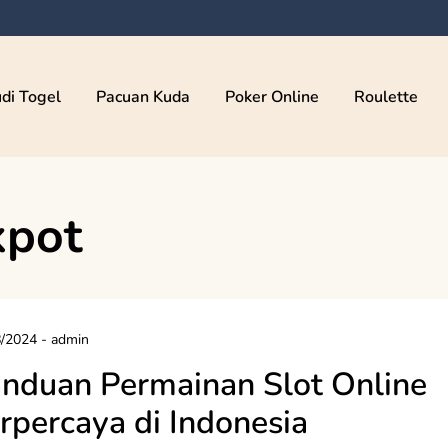
udi Togel
Pacuan Kuda
Poker Online
Roulette
kpot
8/2024
-
admin
nduan Permainan Slot Online
rpercaya di Indonesia