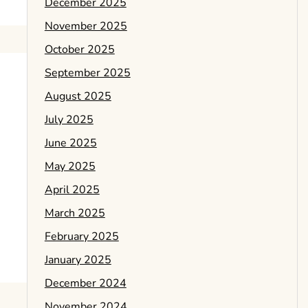
December 2025
November 2025
October 2025
September 2025
August 2025
July 2025
June 2025
May 2025
April 2025
March 2025
February 2025
January 2025
December 2024
November 2024