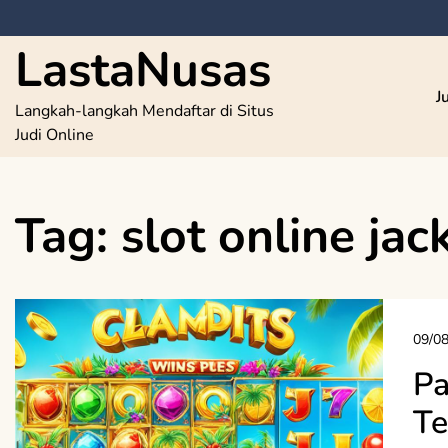
Skip
to
LastaNusas
content
J
Langkah-langkah Mendaftar di Situs
Judi Online
Tag:
slot online jac
09/0
Pa
Te