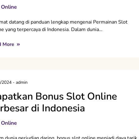
 Online
mat datang di panduan lengkap mengenai Permainan Slot
ne yang terpercaya di Indonesia. Dalam dunia…
d More
8/2024
-
admin
patkan Bonus Slot Online
rbesar di Indonesia
 Online
m dunia perjudian daring, bonus slot online menjadi daya tarik