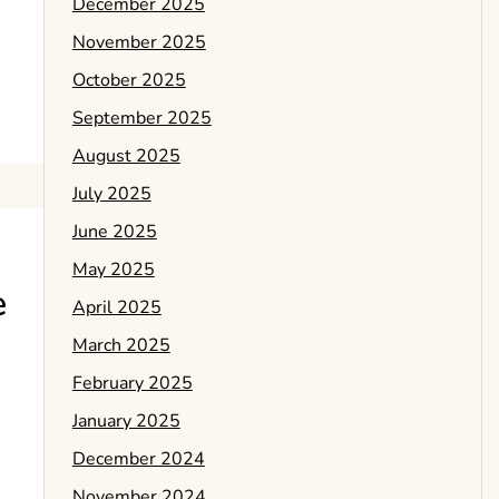
December 2025
November 2025
October 2025
September 2025
August 2025
July 2025
June 2025
May 2025
e
April 2025
March 2025
February 2025
January 2025
December 2024
November 2024