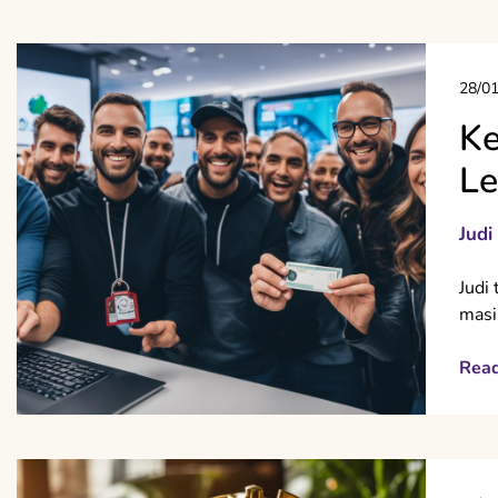
28/0
Ke
Le
Judi
Judi
masi
Rea