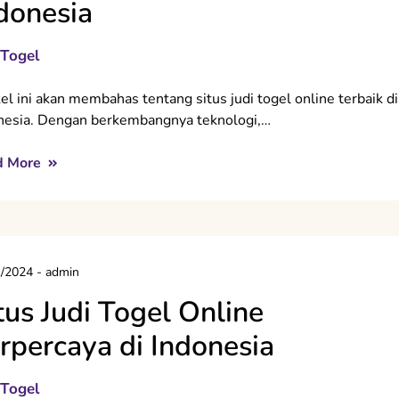
donesia
 Togel
kel ini akan membahas tentang situs judi togel online terbaik di
nesia. Dengan berkembangnya teknologi,…
d More
1/2024
-
admin
tus Judi Togel Online
rpercaya di Indonesia
 Togel