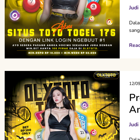
Judi
Dala
sang
Rea
12/0
Pr
An
Judi
Dala