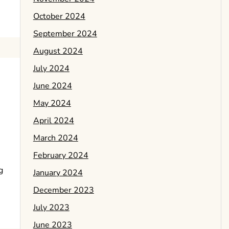
October 2024
September 2024
August 2024
July 2024
June 2024
May 2024
April 2024
March 2024
February 2024
g
January 2024
December 2023
July 2023
June 2023