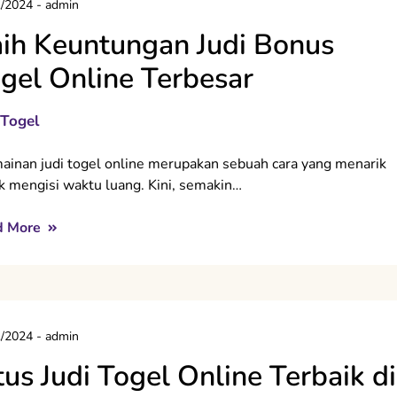
1/2024
-
admin
ih Keuntungan Judi Bonus
gel Online Terbesar
 Togel
ainan judi togel online merupakan sebuah cara yang menarik
k mengisi waktu luang. Kini, semakin…
d More
1/2024
-
admin
tus Judi Togel Online Terbaik di