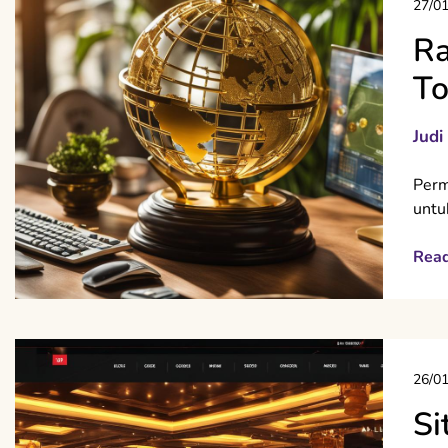
27/0
Ra
To
Judi
Perm
untu
Rea
26/0
Si