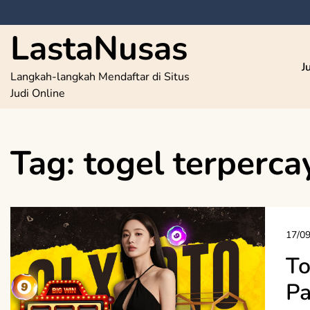
Skip
to
LastaNusas
content
J
Langkah-langkah Mendaftar di Situs
Judi Online
Tag:
togel terperca
17/0
To
Pa