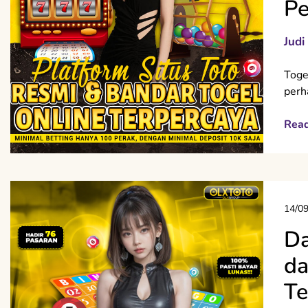
P
Judi
Toge
perh
Rea
14/0
Da
da
Te