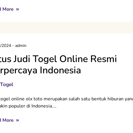
d More
1/2024
-
admin
tus Judi Togel Online Resmi
rpercaya Indonesia
 Togel
 togel online olx toto merupakan salah satu bentuk hiburan yan
kin populer di Indonesia.…
d More