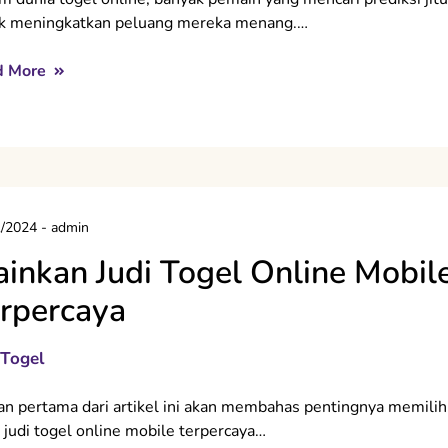
k meningkatkan peluang mereka menang.…
d More
1/2024
-
admin
inkan Judi Togel Online Mobil
rpercaya
 Togel
an pertama dari artikel ini akan membahas pentingnya memilih
s judi togel online mobile terpercaya…