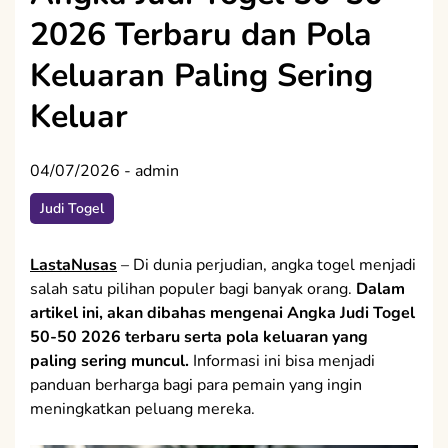
2026 Terbaru dan Pola
Keluaran Paling Sering
Keluar
04/07/2026
-
admin
Judi Togel
LastaNusas
– Di dunia perjudian, angka togel menjadi
salah satu pilihan populer bagi banyak orang.
Dalam
artikel ini, akan dibahas mengenai Angka Judi Togel
50-50 2026 terbaru serta pola keluaran yang
paling sering muncul.
Informasi ini bisa menjadi
panduan berharga bagi para pemain yang ingin
meningkatkan peluang mereka.