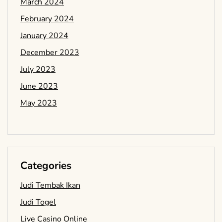
March 2024
February 2024
January 2024
December 2023
July 2023
June 2023
May 2023
Categories
Judi Tembak Ikan
Judi Togel
Live Casino Online