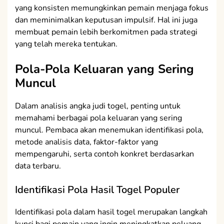
yang konsisten memungkinkan pemain menjaga fokus
dan meminimalkan keputusan impulsif. Hal ini juga
membuat pemain lebih berkomitmen pada strategi
yang telah mereka tentukan.
Pola-Pola Keluaran yang Sering
Muncul
Dalam analisis angka judi togel, penting untuk
memahami berbagai pola keluaran yang sering
muncul. Pembaca akan menemukan identifikasi pola,
metode analisis data, faktor-faktor yang
mempengaruhi, serta contoh konkret berdasarkan
data terbaru.
Identifikasi Pola Hasil Togel Populer
Identifikasi pola dalam hasil togel merupakan langkah
kunci bagi pemain yang ingin meningkatkan peluang