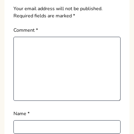
Your email address will not be published.
Required fields are marked
*
Comment
*
Name
*