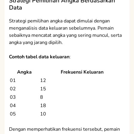
Strategi Pemilihan Angka Berdasarkan
Data
Strategi pemilihan angka dapat dimulai dengan
menganalisis data keluaran sebelumnya. Pemain
sebaiknya mencatat angka yang sering muncul, serta
angka yang jarang dipilih.
Contoh tabel data keluaran
:
Angka
Frekuensi Keluaran
01
12
02
15
03
8
04
18
05
10
Dengan memperhatikan frekuensi tersebut, pemain