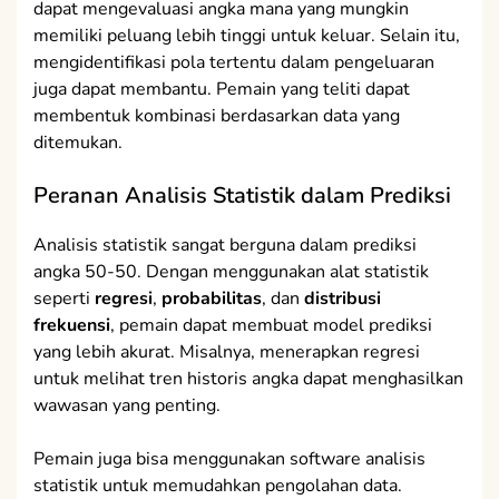
dapat mengevaluasi angka mana yang mungkin
memiliki peluang lebih tinggi untuk keluar. Selain itu,
mengidentifikasi pola tertentu dalam pengeluaran
juga dapat membantu. Pemain yang teliti dapat
membentuk kombinasi berdasarkan data yang
ditemukan.
Peranan Analisis Statistik dalam Prediksi
Analisis statistik sangat berguna dalam prediksi
angka 50-50. Dengan menggunakan alat statistik
seperti
regresi
,
probabilitas
, dan
distribusi
frekuensi
, pemain dapat membuat model prediksi
yang lebih akurat. Misalnya, menerapkan regresi
untuk melihat tren historis angka dapat menghasilkan
wawasan yang penting.
Pemain juga bisa menggunakan software analisis
statistik untuk memudahkan pengolahan data.