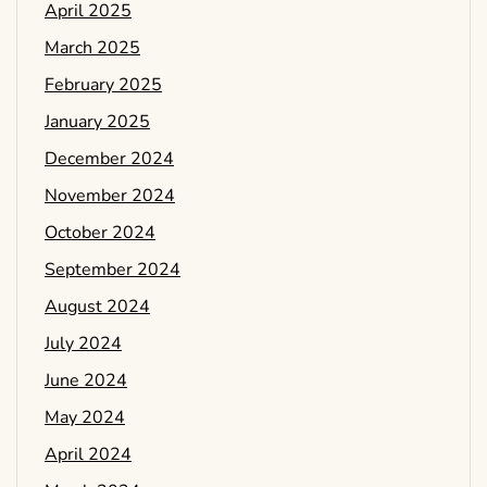
April 2025
March 2025
February 2025
January 2025
December 2024
November 2024
October 2024
September 2024
August 2024
July 2024
June 2024
May 2024
April 2024