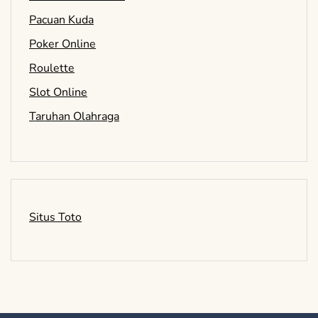
Pacuan Kuda
Poker Online
Roulette
Slot Online
Taruhan Olahraga
Situs Toto