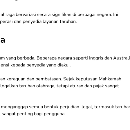
raga bervariasi secara signifikan di berbagai negara. Ini
operasi dan penyedia layanan taruhan.
ra
um yang berbeda. Beberapa negara seperti Inggris dan Austral
sensi kepada penyedia yang diakui.
kkan keraguan dan pembatasan. Sejak keputusan Mahkamah
galkan taruhan olahraga, tetapi aturan dan pajak sangat
a, menganggap semua bentuk perjudian ilegal, termasuk taruha
 sangat penting bagi pengguna.