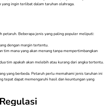
yang ingin terlibat dalam taruhan olahraga.
eh petaruh. Beberapa jenis yang paling populer meliputi:
ang dengan margin tertentu.
an tim mana yang akan menang tanpa mempertimbangkan
kedua tim apakah akan melebih atau kurang dari angka tertentu.
uang yang berbeda. Petaruh perlu memahami jenis taruhan ini
ng tepat dapat memengaruhi hasil dan keuntungan yang
Regulasi