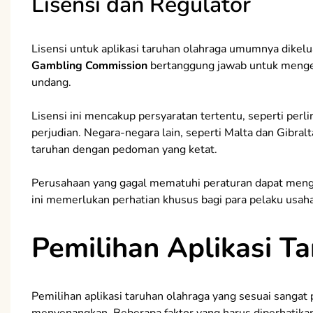
Lisensi dan Regulator
Lisensi untuk aplikasi taruhan olahraga umumnya dikelua
Gambling Commission
bertanggung jawab untuk menge
undang.
Lisensi ini mencakup persyaratan tertentu, seperti pe
perjudian. Negara-negara lain, seperti Malta dan Gibra
taruhan dengan pedoman yang ketat.
Perusahaan yang gagal mematuhi peraturan dapat mengha
ini memerlukan perhatian khusus bagi para pelaku usaha 
Pemilihan Aplikasi T
Pemilihan aplikasi taruhan olahraga yang sesuai sang