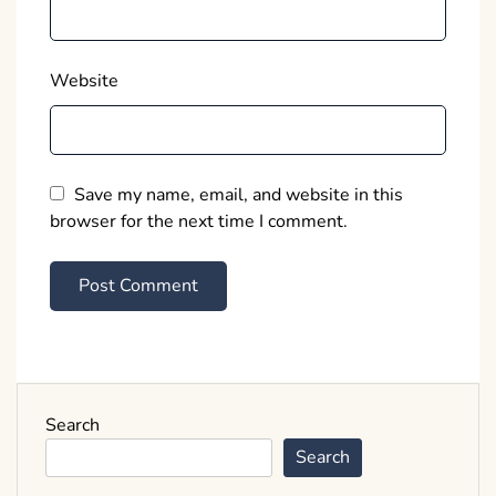
Website
Save my name, email, and website in this
browser for the next time I comment.
Search
Search