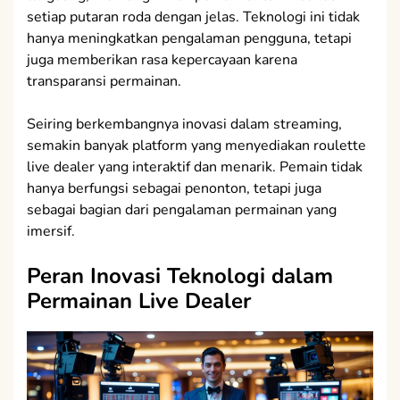
setiap putaran roda dengan jelas. Teknologi ini tidak
hanya meningkatkan pengalaman pengguna, tetapi
juga memberikan rasa kepercayaan karena
transparansi permainan.
Seiring berkembangnya inovasi dalam streaming,
semakin banyak platform yang menyediakan roulette
live dealer yang interaktif dan menarik. Pemain tidak
hanya berfungsi sebagai penonton, tetapi juga
sebagai bagian dari pengalaman permainan yang
imersif.
Peran Inovasi Teknologi dalam
Permainan Live Dealer