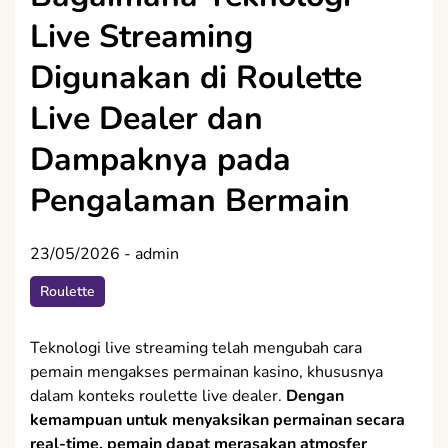
Live Streaming
Digunakan di Roulette
Live Dealer dan
Dampaknya pada
Pengalaman Bermain
23/05/2026
-
admin
Roulette
Teknologi live streaming telah mengubah cara
pemain mengakses permainan kasino, khususnya
dalam konteks roulette live dealer.
Dengan
kemampuan untuk menyaksikan permainan secara
real-time, pemain dapat merasakan atmosfer