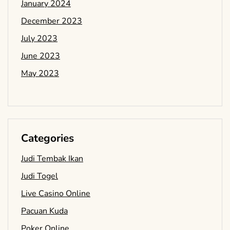
January 2024
December 2023
July 2023
June 2023
May 2023
Categories
Judi Tembak Ikan
Judi Togel
Live Casino Online
Pacuan Kuda
Poker Online