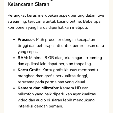
Kelancaran Siaran
Perangkat keras merupakan aspek penting dalam live
streaming, terutama untuk kasino online. Beberapa
komponen yang harus diperhatikan meliputi:
Prosesor
: Pilih prosesor dengan kecepatan
tinggi dan beberapa inti untuk pemrosesan data
yang cepat.
RAM
: Minimal 8 GB dianjurkan agar streaming
dan aplikasi lain dapat berjalan tanpa lag.
Kartu Grafis
: Kartu grafis khusus membantu
menghadirkan grafis berkualitas tinggi,
terutama pada permainan yang visual.
Kamera dan Mikrofon
: Kamera HD dan
mikrofon yang baik diperlukan agar kualitas
video dan audio di siaran lebih mendukung
interaksi dengan pemain.