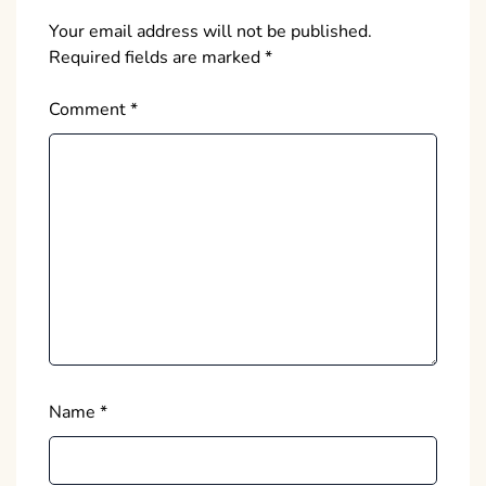
Your email address will not be published.
Required fields are marked
*
Comment
*
Name
*