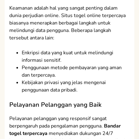
Keamanan adalah hal yang sangat penting dalam
dunia perjudian online. Situs togel online terpercaya
biasanya menerapkan berbagai langkah untuk
melindungi data pengguna. Beberapa langkah
tersebut antara lain:
Enkripsi data yang kuat untuk melindungi
informasi sensitif.
Penggunaan metode pembayaran yang aman
dan terpercaya.
Kebijakan privasi yang jelas mengenai
penggunaan data pribadi.
Pelayanan Pelanggan yang Baik
Pelayanan pelanggan yang responsif sangat
berpengaruh pada pengalaman pengguna.
Bandar
togel terpercaya
menyediakan dukungan 24/7