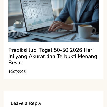
Prediksi Judi Togel 50-50 2026 Hari
Ini yang Akurat dan Terbukti Menang
Besar
10/07/2026
Leave a Reply