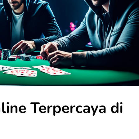
ine Terpercaya di