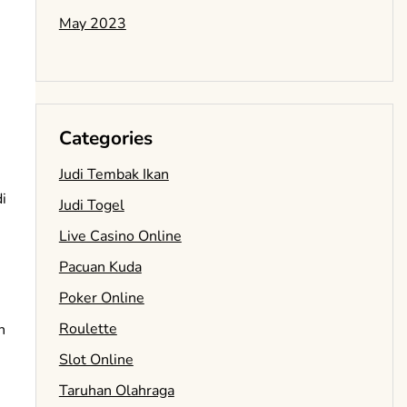
May 2023
Categories
Judi Tembak Ikan
i
Judi Togel
Live Casino Online
Pacuan Kuda
Poker Online
Roulette
n
Slot Online
Taruhan Olahraga