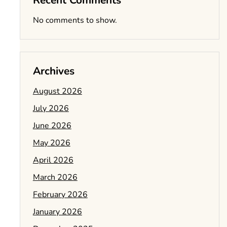
Recent Comments
No comments to show.
n
Archives
August 2026
July 2026
June 2026
May 2026
April 2026
March 2026
February 2026
January 2026