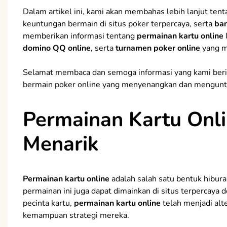
Dalam artikel ini, kami akan membahas lebih lanjut tenta
keuntungan bermain di situs poker terpercaya, serta
ban
memberikan informasi tentang
permainan kartu online
domino QQ online
, serta
turnamen poker online
yang m
Selamat membaca dan semoga informasi yang kami be
bermain poker online yang menyenangkan dan mengunt
Permainan Kartu Onli
Menarik
Permainan kartu online
adalah salah satu bentuk hiburan
permainan ini juga dapat dimainkan di situs terpercay
pecinta kartu,
permainan kartu online
telah menjadi alt
kemampuan strategi mereka.