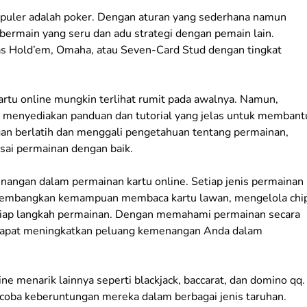
 populer adalah poker. Dengan aturan yang sederhana namun
rmain yang seru dan adu strategi dengan pemain lain.
xas Hold’em, Omaha, atau Seven-Card Stud dengan tingkat
rtu online mungkin terlihat rumit pada awalnya. Namun,
a menyediakan panduan dan tutorial yang jelas untuk membant
an berlatih dan menggali pengetahuan tentang permainan,
ai permainan dengan baik.
enangan dalam permainan kartu online. Setiap jenis permainan
engembangkan kemampuan membaca kartu lawan, mengelola chi
tiap langkah permainan. Dengan memahami permainan secara
dapat meningkatkan peluang kemenangan Anda dalam
ne menarik lainnya seperti blackjack, baccarat, dan domino qq.
ncoba keberuntungan mereka dalam berbagai jenis taruhan.