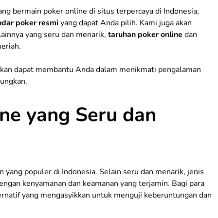
ng bermain poker online di situs terpercaya di Indonesia,
dar poker resmi
yang dapat Anda pilih. Kami juga akan
lainnya yang seru dan menarik,
taruhan poker online
dan
eriah.
rikan dapat membantu Anda dalam menikmati pengalaman
ungkan.
ne yang Seru dan
 yang populer di Indonesia. Selain seru dan menarik, jenis
a dengan kenyamanan dan keamanan yang terjamin. Bagi para
ernatif yang mengasyikkan untuk menguji keberuntungan dan