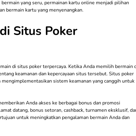
ermain yang seru, permainan kartu online menjadi pilihan
man bermain kartu yang menyenangkan.
i Situs Poker
ain di situs poker terpercaya. Ketika Anda memilih bermain d
tentang keamanan dan kepercayaan situs tersebut. Situs poker
dan mengimplementasikan sistem keamanan yang canggih untuk
ga memberikan Anda akses ke berbagai bonus dan promosi
lamat datang, bonus setoran, cashback, turnamen eksklusif, da
 bertujuan untuk meningkatkan pengalaman bermain Anda dan