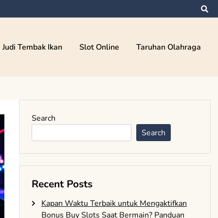
Judi Tembak Ikan
Slot Online
Taruhan Olahraga
Search
Search
Recent Posts
Kapan Waktu Terbaik untuk Mengaktifkan
Bonus Buy Slots Saat Bermain? Panduan