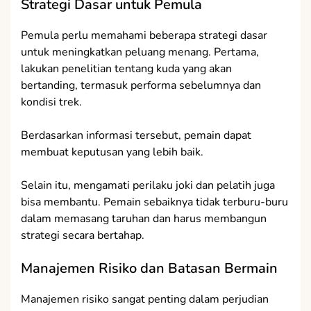
Strategi Dasar untuk Pemula
Pemula perlu memahami beberapa strategi dasar
untuk meningkatkan peluang menang. Pertama,
lakukan penelitian tentang kuda yang akan
bertanding, termasuk performa sebelumnya dan
kondisi trek.
Berdasarkan informasi tersebut, pemain dapat
membuat keputusan yang lebih baik.
Selain itu, mengamati perilaku joki dan pelatih juga
bisa membantu. Pemain sebaiknya tidak terburu-buru
dalam memasang taruhan dan harus membangun
strategi secara bertahap.
Manajemen Risiko dan Batasan Bermain
Manajemen risiko sangat penting dalam perjudian