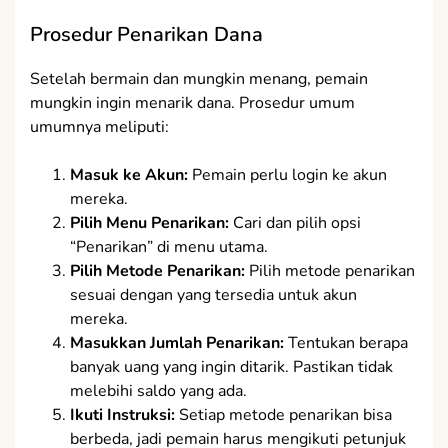
Prosedur Penarikan Dana
Setelah bermain dan mungkin menang, pemain
mungkin ingin menarik dana. Prosedur umum
umumnya meliputi:
Masuk ke Akun:
Pemain perlu login ke akun
mereka.
Pilih Menu Penarikan:
Cari dan pilih opsi
“Penarikan” di menu utama.
Pilih Metode Penarikan:
Pilih metode penarikan
sesuai dengan yang tersedia untuk akun
mereka.
Masukkan Jumlah Penarikan:
Tentukan berapa
banyak uang yang ingin ditarik. Pastikan tidak
melebihi saldo yang ada.
Ikuti Instruksi:
Setiap metode penarikan bisa
berbeda, jadi pemain harus mengikuti petunjuk