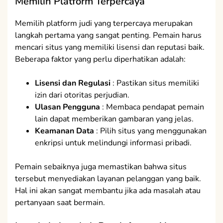
Memilih Platform Terpercaya
Memilih platform judi yang terpercaya merupakan
langkah pertama yang sangat penting. Pemain harus
mencari situs yang memiliki lisensi dan reputasi baik.
Beberapa faktor yang perlu diperhatikan adalah:
Lisensi dan Regulasi
: Pastikan situs memiliki
izin dari otoritas perjudian.
Ulasan Pengguna
: Membaca pendapat pemain
lain dapat memberikan gambaran yang jelas.
Keamanan Data
: Pilih situs yang menggunakan
enkripsi untuk melindungi informasi pribadi.
Pemain sebaiknya juga memastikan bahwa situs
tersebut menyediakan layanan pelanggan yang baik.
Hal ini akan sangat membantu jika ada masalah atau
pertanyaan saat bermain.