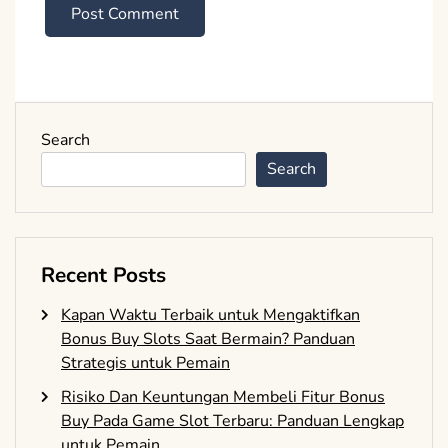
Search
Search
Recent Posts
Kapan Waktu Terbaik untuk Mengaktifkan
Bonus Buy Slots Saat Bermain? Panduan
Strategis untuk Pemain
Risiko Dan Keuntungan Membeli Fitur Bonus
Buy Pada Game Slot Terbaru: Panduan Lengkap
untuk Pemain