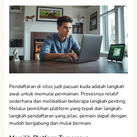
Pendaftaran di situs judi pacuan kuda adalah langkah
awal untuk memulai permainan. Prosesnya relatif
sederhana dan melibatkan beberapa langkah penting.
Melalui pemilihan platform yang tepat dan langkah-
langkah pendaftaran yang jelas, pemain dapat dengan
mudah bergabung dan mulai bermain.