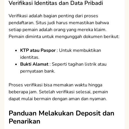
Verifikasi Identitas dan Data Pribadi
Verifikasi adalah bagian penting dari proses
pendaftaran. Situs judi harus memastikan bahwa
setiap pemain adalah orang yang mereka klaim.
Pemain diminta untuk mengunggah dokumen berikut:
KTP atau Paspor
: Untuk membuktikan
identitas.
Bukti Alamat
: Seperti tagihan listrik atau
pernyataan bank.
Proses verifikasi bisa memakan waktu hingga
beberapa jam. Setelah verifikasi selesai, pemain
dapat mulai bermain dengan aman dan nyaman.
Panduan Melakukan Deposit dan
Penarikan