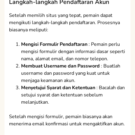
Langkah-langkah Pendaftaran Akun
Setelah memilih situs yang tepat, pemain dapat
mengikuti langkah-langkah pendaftaran. Prosesnya
biasanya meliputi:
Mengisi Formulir Pendaftaran
: Pemain perlu
mengisi formulir dengan informasi dasar seperti
nama, alamat email, dan nomor telepon.
Membuat Username dan Password
: Buatlah
username dan password yang kuat untuk
menjaga keamanan akun.
Menyetujui Syarat dan Ketentuan
: Bacalah dan
setujui syarat dan ketentuan sebelum
melanjutkan.
Setelah mengisi formulir, pemain biasanya akan
menerima email konfirmasi untuk mengaktifkan akun.