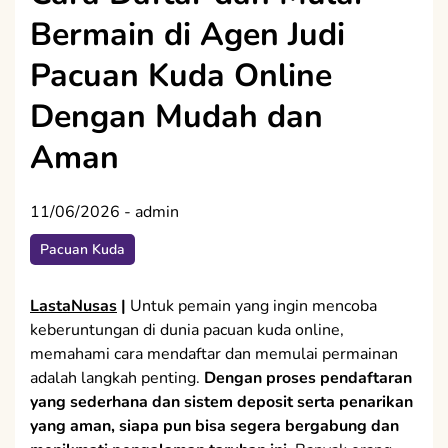
Bermain di Agen Judi
Pacuan Kuda Online
Dengan Mudah dan
Aman
11/06/2026
-
admin
Pacuan Kuda
LastaNusas
|
Untuk pemain yang ingin mencoba
keberuntungan di dunia pacuan kuda online,
memahami cara mendaftar dan memulai permainan
adalah langkah penting.
Dengan proses pendaftaran
yang sederhana dan sistem deposit serta penarikan
yang aman, siapa pun bisa segera bergabung dan