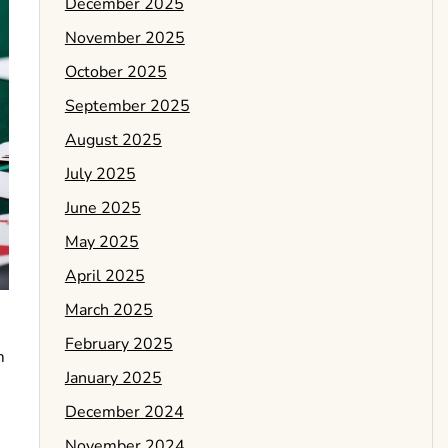
December 2025
November 2025
October 2025
September 2025
August 2025
July 2025
June 2025
May 2025
April 2025
March 2025
February 2025
m
January 2025
December 2024
November 2024