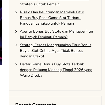
Strategis untuk Pemain
Risiko Dan Keuntungan Membeli Fitur
Bonus Buy Pada Game Slot Terbaru:
Panduan Lengkap untuk Pemain
Apa Itu Bonus Buy Slots dan Mengapa Fitur
Ini Banyak Diminati Pemain?
Strategi Cerdas Menggunakan Fitur Bonus
Buy di Slot Online Agar Tidak Boncos
dengan Efektif
Daftar Game Bonus Buy Slots Terbaik
dengan Peluang Menang Tinggi 2026 yang
Wajib Dicoba