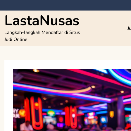
Skip
to
LastaNusas
content
J
Langkah-langkah Mendaftar di Situs
Judi Online