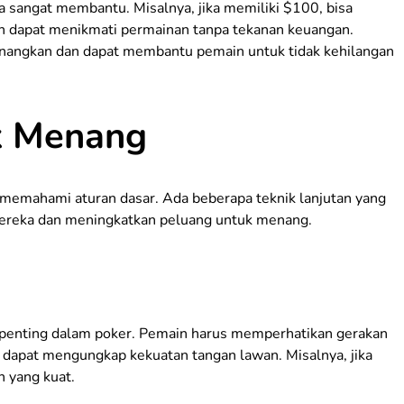
 sangat membantu. Misalnya, jika memiliki $100, bisa
in dapat menikmati permainan tanpa tekanan keuangan.
nangkan dan dapat membantu pemain untuk tidak kehilangan
uk Menang
 memahami aturan dasar. Ada beberapa teknik lanjutan yang
reka dan meningkatkan peluang untuk menang.
penting dalam poker. Pemain harus memperhatikan gerakan
a dapat mengungkap kekuatan tangan lawan. Misalnya, jika
n yang kuat.