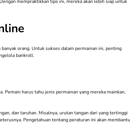
engan mempraktikkan tips ini, mereka akan lebih siap untuk
nline
n banyak orang. Untuk sukses dalam permainan ini, penting
gelola bankroll.
a. Pemain harus tahu jenis permainan yang mereka mainkan,
n, dan taruhan. Misalnya, urutan tangan dari yang tertinggi
an seterusnya. Pengetahuan tentang peraturan ini akan membant