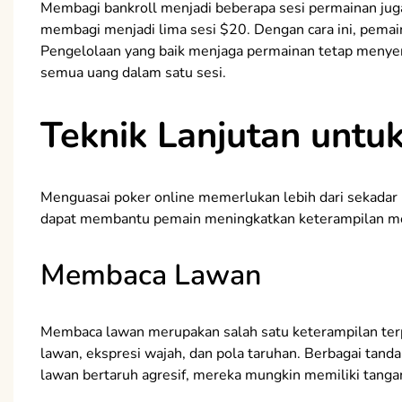
Membagi bankroll menjadi beberapa sesi permainan juga
membagi menjadi lima sesi $20. Dengan cara ini, pema
Pengelolaan yang baik menjaga permainan tetap menye
semua uang dalam satu sesi.
Teknik Lanjutan unt
Menguasai poker online memerlukan lebih dari sekadar
dapat membantu pemain meningkatkan keterampilan me
Membaca Lawan
Membaca lawan merupakan salah satu keterampilan ter
lawan, ekspresi wajah, dan pola taruhan. Berbagai tand
lawan bertaruh agresif, mereka mungkin memiliki tanga