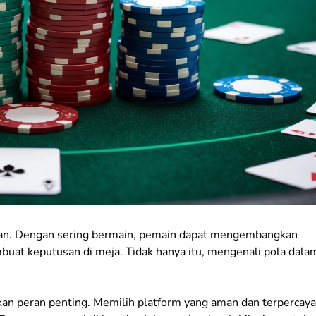
tihan. Dengan sering bermain, pemain dapat mengembangkan
uat keputusan di meja. Tidak hanya itu, mengenali pola dala
nkan peran penting. Memilih platform yang aman dan terpercaya