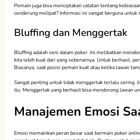
Pemain juga bisa menciptakan catatan tentang kebiasa
cenderung melipat? Informasi ini sangat berguna untuk
Bluffing dan Menggertak
Bluffing adalah seni dalam poker. Ini melibatkan men
kita lebih kuat dari yang sebenarnya. Untuk berhasil, 
Biasanya, saat posisi pemain kuat atau ketika lawan tam
Sangat penting untuk tidak menggertak terlalu sering.
itu. Menggertak yang berhasil bisa mendorong lawan unt
Manajemen Emosi Sa
Emosi memainkan peran besar saat bermain poker onlin