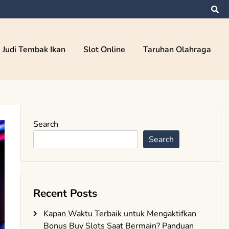
Judi Tembak Ikan
Slot Online
Taruhan Olahraga
Search
Search
Recent Posts
Kapan Waktu Terbaik untuk Mengaktifkan
Bonus Buy Slots Saat Bermain? Panduan