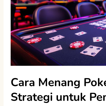
Cara Menang Poke
Strategi untuk P