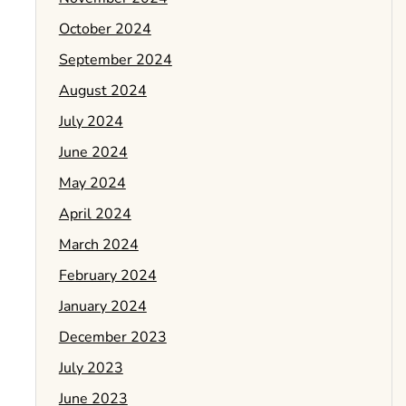
October 2024
September 2024
August 2024
July 2024
June 2024
May 2024
April 2024
March 2024
February 2024
January 2024
December 2023
July 2023
u
June 2023