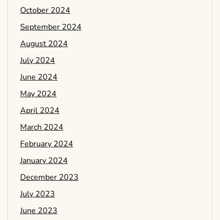
October 2024
September 2024
August 2024
July 2024
June 2024
May 2024
April 2024
March 2024
February 2024
January 2024
December 2023
July 2023
June 2023