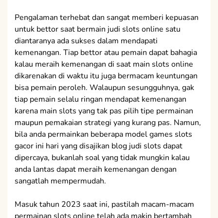
Pengalaman terhebat dan sangat memberi kepuasan
untuk bettor saat bermain judi slots online satu
diantaranya ada sukses dalam mendapati
kemenangan. Tiap bettor atau pemain dapat bahagia
kalau meraih kemenangan di saat main slots online
dikarenakan di waktu itu juga bermacam keuntungan
bisa pemain peroleh. Walaupun sesungguhnya, gak
tiap pemain selalu ringan mendapat kemenangan
karena main slots yang tak pas pilih tipe permainan
maupun pemakaian strategi yang kurang pas. Namun,
bila anda permainkan beberapa model games slots
gacor ini hari yang disajikan blog judi slots dapat
dipercaya, bukanlah soal yang tidak mungkin kalau
anda lantas dapat meraih kemenangan dengan
sangatlah mempermudah.
Masuk tahun 2023 saat ini, pastilah macam-macam
permainan slots online telah ada makin bertambah