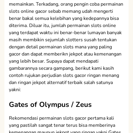
memainkan. Terkadang, orang pengin coba permainan
slots online gacor sebab memang udah mengerti
benar bakal semua kelebihan yang kedepannya bisa
diterima. Diluar itu, jumlah permainan slots online
yang terdapat waktu ini benar-benar lumayan banyak
masih membikin sejumlah slotters susah tentukan
dengan detail permainan slots mana yang paling
gacor dan dapat memberikn jekpot atau kemenangan
yang lebih besar. Supaya dapat mendapati
gambarannya secara gampang, berikut kami kasih
contoh rujukan perjudian slots gacor ringan menang
dan ringan jekpot alternatif terbaik salah satunya
yakni:
Gates of Olympus / Zeus
Rekomendasi permainan slots gacor pertama kali
yang pastilah sangat tenar terus bisa memberinya
kemenangan maupun jekpot yang ringan yakni Gates