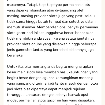
macamnya. Tetapi, tiap-tiap type permainan slots
yang diperkembangkan atau di-launching oleh
masing-masing provider slots juga yang pasti selalu
tidak sama hingga butuh tempat dan selective dalam
memutuskannya. Memperoleh opsi banyak permainan
slots gacor hari ini sesungguhnya benar-benar akan
tidak membikin anda susah karena selalu jumlahnya
provider slots online yang disiapkan hingga beberapa
jenis gameslot lantas yang berada di dalamnya juga
beraneka.
Untuk itu, bila memang anda begitu mengharapkan
besar main slots bisa memberi hasil keuntungan yang
begitu besar dengan agunan kemungkinan menang
yang gampang diterima, jadi tentu masuk dengan blog
judi slots bisa dipercaya dapat menjadi rujukan
terunggul. Lantaran, dengan adanya banyak opsi
model permainan slots gacor ini hari yang disiapkan,