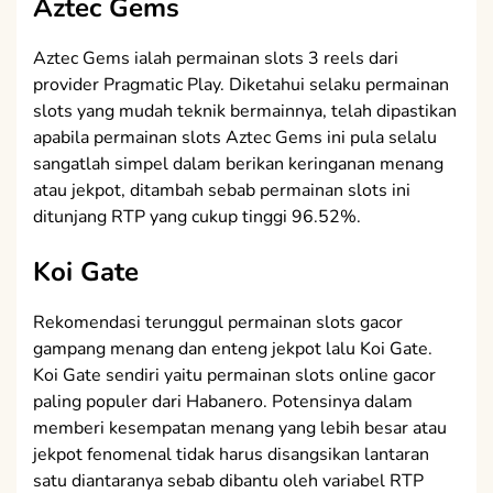
Aztec Gems
Aztec Gems ialah permainan slots 3 reels dari
provider Pragmatic Play. Diketahui selaku permainan
slots yang mudah teknik bermainnya, telah dipastikan
apabila permainan slots Aztec Gems ini pula selalu
sangatlah simpel dalam berikan keringanan menang
atau jekpot, ditambah sebab permainan slots ini
ditunjang RTP yang cukup tinggi 96.52%.
Koi Gate
Rekomendasi terunggul permainan slots gacor
gampang menang dan enteng jekpot lalu Koi Gate.
Koi Gate sendiri yaitu permainan slots online gacor
paling populer dari Habanero. Potensinya dalam
memberi kesempatan menang yang lebih besar atau
jekpot fenomenal tidak harus disangsikan lantaran
satu diantaranya sebab dibantu oleh variabel RTP