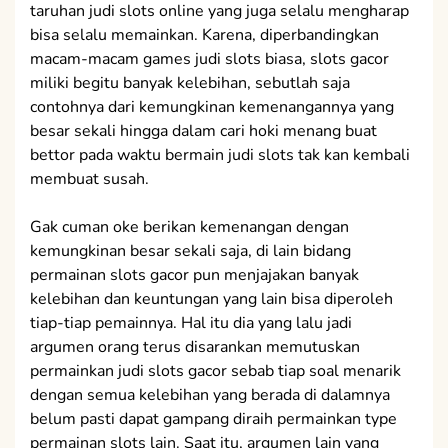
taruhan judi slots online yang juga selalu mengharap
bisa selalu memainkan. Karena, diperbandingkan
macam-macam games judi slots biasa, slots gacor
miliki begitu banyak kelebihan, sebutlah saja
contohnya dari kemungkinan kemenangannya yang
besar sekali hingga dalam cari hoki menang buat
bettor pada waktu bermain judi slots tak kan kembali
membuat susah.
Gak cuman oke berikan kemenangan dengan
kemungkinan besar sekali saja, di lain bidang
permainan slots gacor pun menjajakan banyak
kelebihan dan keuntungan yang lain bisa diperoleh
tiap-tiap pemainnya. Hal itu dia yang lalu jadi
argumen orang terus disarankan memutuskan
permainkan judi slots gacor sebab tiap soal menarik
dengan semua kelebihan yang berada di dalamnya
belum pasti dapat gampang diraih permainkan type
permainan slots lain. Saat itu, argumen lain yang