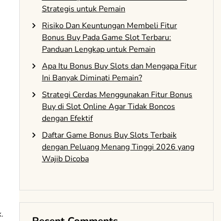
Strategis untuk Pemain
Risiko Dan Keuntungan Membeli Fitur
Bonus Buy Pada Game Slot Terbaru:
Panduan Lengkap untuk Pemain
Apa Itu Bonus Buy Slots dan Mengapa Fitur
Ini Banyak Diminati Pemain?
Strategi Cerdas Menggunakan Fitur Bonus
Buy di Slot Online Agar Tidak Boncos
dengan Efektif
Daftar Game Bonus Buy Slots Terbaik
dengan Peluang Menang Tinggi 2026 yang
Wajib Dicoba
.