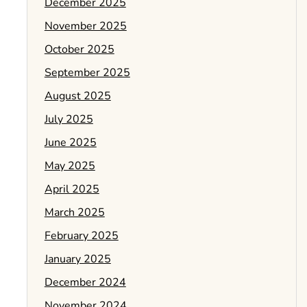
December 2025
November 2025
October 2025
September 2025
August 2025
July 2025
June 2025
May 2025
April 2025
March 2025
February 2025
January 2025
December 2024
November 2024