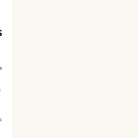
s
s
i
i