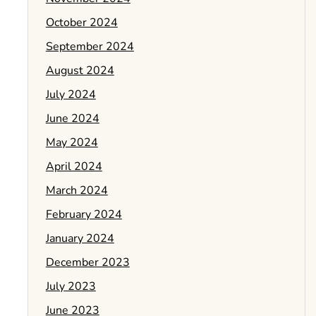
October 2024
September 2024
August 2024
July 2024
June 2024
May 2024
April 2024
March 2024
February 2024
January 2024
December 2023
July 2023
June 2023