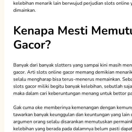
kelebihan menarik lain berwujud perjudian slots onlin
dimainkan.
Kenapa Mesti Memutu
Gacor?
Banyak dari banyak slotters yang sampai kini masih me
gacor. Arti slots online gacor memang demikian menarik
selalu mengharap bisa terus-menerus memainkan. Seb
slots gacor miliki begitu banyak kelebihan, sebutlah s
maka dalam cari keberuntungan menang untuk bettor pad
Gak cuma oke memberinya kemenangan dengan kemungkina
tawarkan banyak keunggulan dan keuntungan yang lain da
argumen orang selalu disarankan memutuskan permainka
kelebihan yang berada pada dalamnya belum pasti dapat