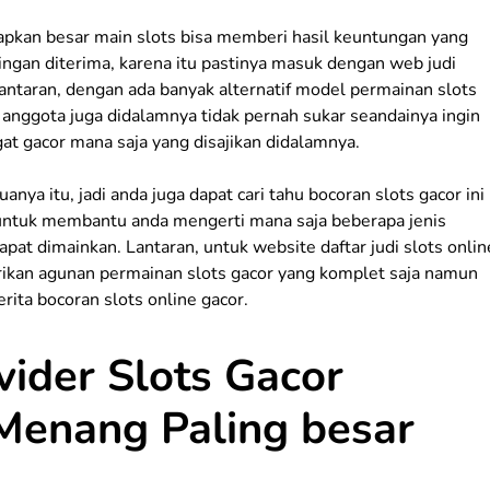
apkan besar main slots bisa memberi hasil keuntungan yang
gan diterima, karena itu pastinya masuk dengan web judi
Lantaran, dengan ada banyak alternatif model permainan slots
ap anggota juga didalamnya tidak pernah sukar seandainya ingin
at gacor mana saja yang disajikan didalamnya.
nya itu, jadi anda juga dapat cari tahu bocoran slots gacor ini
a untuk membantu anda mengerti mana saja beberapa jenis
at dimainkan. Lantaran, untuk website daftar judi slots onlin
erikan agunan permainan slots gacor yang komplet saja namun
rita bocoran slots online gacor.
ider Slots Gacor
Menang Paling besar