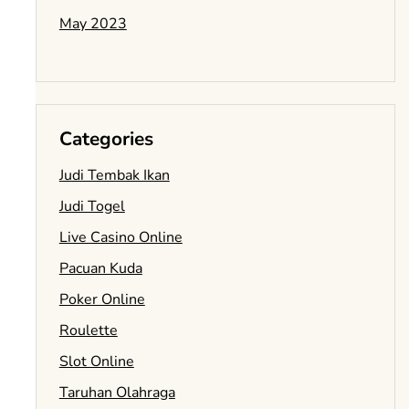
May 2023
u
Categories
Judi Tembak Ikan
Judi Togel
Live Casino Online
Pacuan Kuda
Poker Online
Roulette
n
Slot Online
Taruhan Olahraga