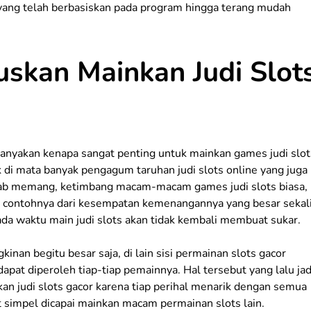
e yang telah berbasiskan pada program hingga terang mudah
skan Mainkan Judi Slot
nanyakan kenapa sangat penting untuk mainkan games judi slot
 di mata banyak pengagum taruhan judi slots online yang juga
ab memang, ketimbang macam-macam games judi slots biasa,
aja contohnya dari kesempatan kemenangannya yang besar sekal
a waktu main judi slots akan tidak kembali membuat sukar.
n begitu besar saja, di lain sisi permainan slots gacor
pat diperoleh tiap-tiap pemainnya. Hal tersebut yang lalu jad
n judi slots gacor karena tiap perihal menarik dengan semua
 simpel dicapai mainkan macam permainan slots lain.