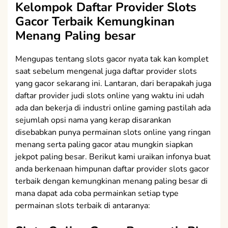
Kelompok Daftar Provider Slots
Gacor Terbaik Kemungkinan
Menang Paling besar
Mengupas tentang slots gacor nyata tak kan komplet
saat sebelum mengenal juga daftar provider slots
yang gacor sekarang ini. Lantaran, dari berapakah juga
daftar provider judi slots online yang waktu ini udah
ada dan bekerja di industri online gaming pastilah ada
sejumlah opsi nama yang kerap disarankan
disebabkan punya permainan slots online yang ringan
menang serta paling gacor atau mungkin siapkan
jekpot paling besar. Berikut kami uraikan infonya buat
anda berkenaan himpunan daftar provider slots gacor
terbaik dengan kemungkinan menang paling besar di
mana dapat ada coba permainkan setiap type
permainan slots terbaik di antaranya: