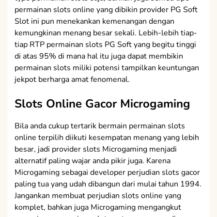
permainan slots online yang dibikin provider PG Soft
Slot ini pun menekankan kemenangan dengan
kemungkinan menang besar sekali. Lebih-lebih tiap-
tiap RTP permainan slots PG Soft yang begitu tinggi
di atas 95% di mana hal itu juga dapat membikin
permainan slots miliki potensi tampilkan keuntungan
jekpot berharga amat fenomenal.
Slots Online Gacor Microgaming
Bila anda cukup tertarik bermain permainan slots
online terpilih diikuti kesempatan menang yang lebih
besar, jadi provider slots Microgaming menjadi
alternatif paling wajar anda pikir juga. Karena
Microgaming sebagai developer perjudian slots gacor
paling tua yang udah dibangun dari mulai tahun 1994.
Jangankan membuat perjudian slots online yang
komplet, bahkan juga Microgaming mengangkut