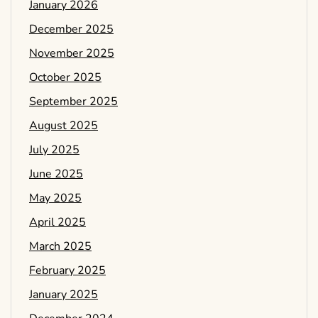
January 2026
December 2025
November 2025
October 2025
September 2025
August 2025
July 2025
June 2025
May 2025
April 2025
March 2025
February 2025
January 2025