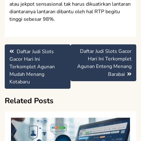
atau jekpot sensasional tak harus dikuatirkan lantaran
diantaranya lantaran dibantu oleh hal RTP begitu
tinggi sebesar 98%.
Post
Daftar Judi Slots Gacor
Daftar Judi Slots
navigation
Hari Ini Terkomplet
Gacor Hari Ini
Agunan Enteng Menang
Terkomplet Agunan
Mudah Menang
Barabai
Kotabaru
Related Posts