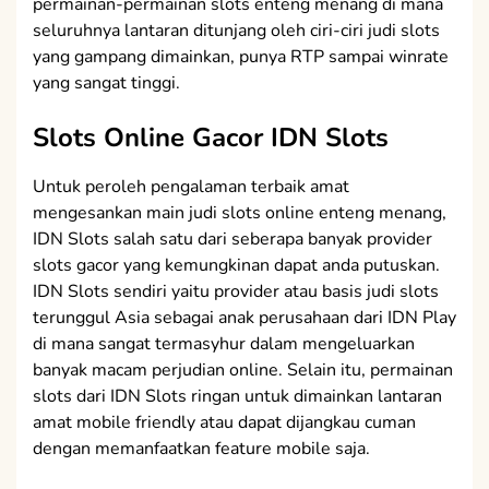
permainan-permainan slots enteng menang di mana
seluruhnya lantaran ditunjang oleh ciri-ciri judi slots
yang gampang dimainkan, punya RTP sampai winrate
yang sangat tinggi.
Slots Online Gacor IDN Slots
Untuk peroleh pengalaman terbaik amat
mengesankan main judi slots online enteng menang,
IDN Slots salah satu dari seberapa banyak provider
slots gacor yang kemungkinan dapat anda putuskan.
IDN Slots sendiri yaitu provider atau basis judi slots
terunggul Asia sebagai anak perusahaan dari IDN Play
di mana sangat termasyhur dalam mengeluarkan
banyak macam perjudian online. Selain itu, permainan
slots dari IDN Slots ringan untuk dimainkan lantaran
amat mobile friendly atau dapat dijangkau cuman
dengan memanfaatkan feature mobile saja.