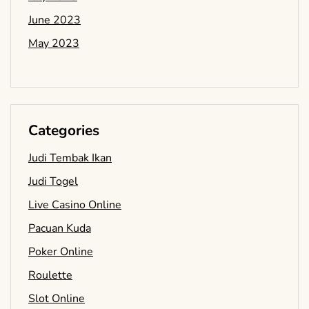
June 2023
May 2023
Categories
Judi Tembak Ikan
Judi Togel
Live Casino Online
Pacuan Kuda
Poker Online
Roulette
Slot Online