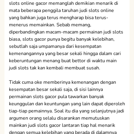
slots online gacor memanglah demikian menarik di
mata beberapa penggila taruhan judi slots online
yang bahkan juga terus mengharap bisa terus-
menerus memainkan. Sebab memang,
diperbandingkan macam-macam permainan judi slots
biasa, slots gacor punya begitu banyak kelebihan,
sebutlah saja umpamanya dari kesempatan
kemenangannya yang besar sekali hingga dalam cari
keberuntungan menang buat bettor di waktu main
judi slots tak kan kembali membuat susah.
Tidak cuma oke memberinya kemenangan dengan
kesempatan besar sekali saja, di sisi lainnya
permainan slots gacor pula tawarkan banyak
keunggulan dan keuntungan yang lain dapat diperoleh
tiap-tiap pemainnya. Soal itu dia yang selanjutnya jadi
argumen orang selalu disarankan memutuskan
mainkan judi slots gacor lantaran tiap hal menarik
dengan semua kelebihan yang berada di dalamnya