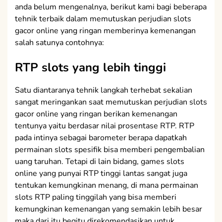
anda belum mengenalnya, berikut kami bagi beberapa
tehnik terbaik dalam memutuskan perjudian slots
gacor online yang ringan memberinya kemenangan
salah satunya contohnya:
RTP slots yang lebih tinggi
Satu diantaranya tehnik langkah terhebat sekalian
sangat meringankan saat memutuskan perjudian slots
gacor online yang ringan berikan kemenangan
tentunya yaitu berdasar nilai prosentase RTP. RTP
pada intinya sebagai barometer berapa dapatkah
permainan slots spesifik bisa memberi pengembalian
uang taruhan. Tetapi di lain bidang, games slots
online yang punyai RTP tinggi lantas sangat juga
tentukan kemungkinan menang, di mana permainan
slots RTP paling tinggilah yang bisa memberi
kemungkinan kemenangan yang semakin lebih besar
maka dari itu begitu direkomendasikan untuk