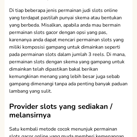
Di tiap beberapa jenis permainan judi slots online
yang terdapat pastilah punyai skema atau bentukan
yang berbeda. Misalkan, apabila anda mau bermain
permainan slots gacor dengan opsi yang pas,
karenanya anda dapat mencari permainan slots yang
miliki komposisi gampang untuk dimainkan seperti
pada permainan slots dalam jumlah 3 reels. Di mana,
permainan slots dengan skema yang gampang untuk
dimainkan telah dipastikan bakal berikan
kemungkinan menang yang lebih besar juga sebab
gampang dimenangi tanpa ada penting banyak paduan
lambang yang sulit.
Provider slots yang sediakan /
melansirnya
Satu kembali metode cocok menunjuk permainan
slots gacor online yang muda memberi kemenangan