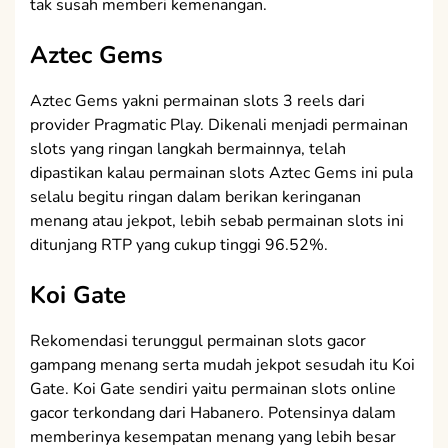
tak susah memberi kemenangan.
Aztec Gems
Aztec Gems yakni permainan slots 3 reels dari
provider Pragmatic Play. Dikenali menjadi permainan
slots yang ringan langkah bermainnya, telah
dipastikan kalau permainan slots Aztec Gems ini pula
selalu begitu ringan dalam berikan keringanan
menang atau jekpot, lebih sebab permainan slots ini
ditunjang RTP yang cukup tinggi 96.52%.
Koi Gate
Rekomendasi terunggul permainan slots gacor
gampang menang serta mudah jekpot sesudah itu Koi
Gate. Koi Gate sendiri yaitu permainan slots online
gacor terkondang dari Habanero. Potensinya dalam
memberinya kesempatan menang yang lebih besar