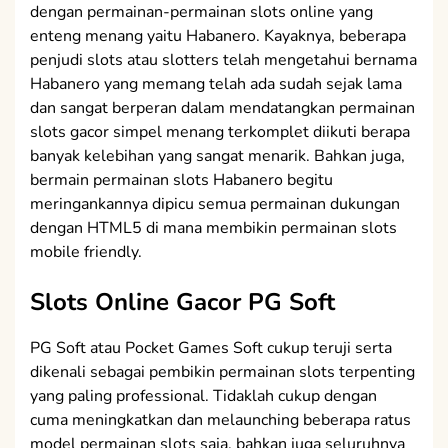
dengan permainan-permainan slots online yang
enteng menang yaitu Habanero. Kayaknya, beberapa
penjudi slots atau slotters telah mengetahui bernama
Habanero yang memang telah ada sudah sejak lama
dan sangat berperan dalam mendatangkan permainan
slots gacor simpel menang terkomplet diikuti berapa
banyak kelebihan yang sangat menarik. Bahkan juga,
bermain permainan slots Habanero begitu
meringankannya dipicu semua permainan dukungan
dengan HTML5 di mana membikin permainan slots
mobile friendly.
Slots Online Gacor PG Soft
PG Soft atau Pocket Games Soft cukup teruji serta
dikenali sebagai pembikin permainan slots terpenting
yang paling professional. Tidaklah cukup dengan
cuma meningkatkan dan melaunching beberapa ratus
model permainan slots saja, bahkan juga seluruhnya