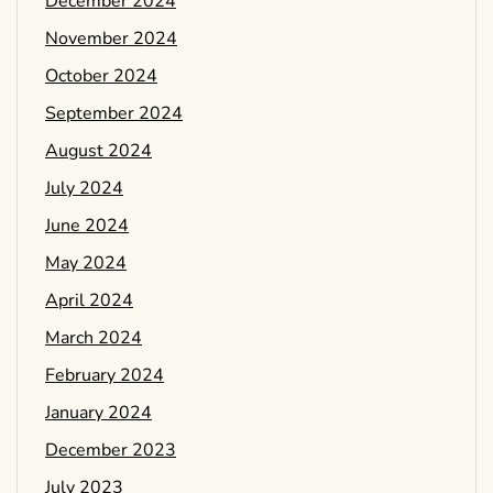
December 2024
November 2024
October 2024
September 2024
August 2024
July 2024
June 2024
May 2024
April 2024
March 2024
February 2024
January 2024
December 2023
July 2023