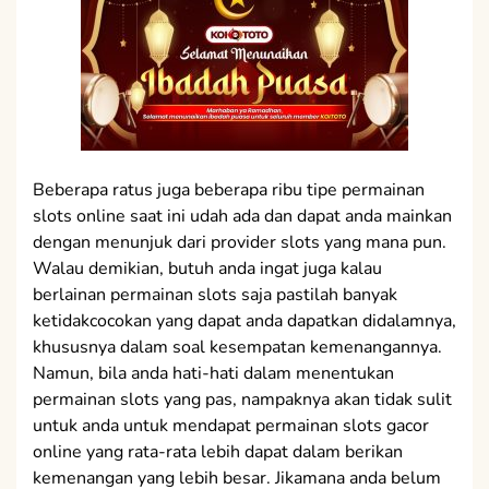
Beberapa ratus juga beberapa ribu tipe permainan
slots online saat ini udah ada dan dapat anda mainkan
dengan menunjuk dari provider slots yang mana pun.
Walau demikian, butuh anda ingat juga kalau
berlainan permainan slots saja pastilah banyak
ketidakcocokan yang dapat anda dapatkan didalamnya,
khususnya dalam soal kesempatan kemenangannya.
Namun, bila anda hati-hati dalam menentukan
permainan slots yang pas, nampaknya akan tidak sulit
untuk anda untuk mendapat permainan slots gacor
online yang rata-rata lebih dapat dalam berikan
kemenangan yang lebih besar. Jikamana anda belum