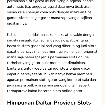
permainan slots gacor ini hari yang disajikan, secara
automatis tiap anggota juga didalamnya tidak akan
susah kalau pengin coba hoki dengan mainkan tipe
games slots sangat gacor mana saja yang disajikan
didalamnya.
Kalaulah anda tidaklah cukup suka atau yakin dengan
segala sesuatu itu, jadi anda juga dapat cari tahu
bocoran slots gacor ini hari yang diberi blog judi slots
dapat dipercaya manfaat meringankan anda mengenal
mana saja beberapa jenis permainan slots online
terhebat yang gacor buat mendapat dimainkan.
Lantaran, untuk web daftar judi slots online gacor
dapat dipercaya tentu bukan hanya hanya memberi
agunan permainan slots gacor yang komplet saja dan
juga secara pelbagai sarana penopang lain seperti
terdapatnya kabar bocoran slots online gacor.
Himpunan Daftar Provider Slots