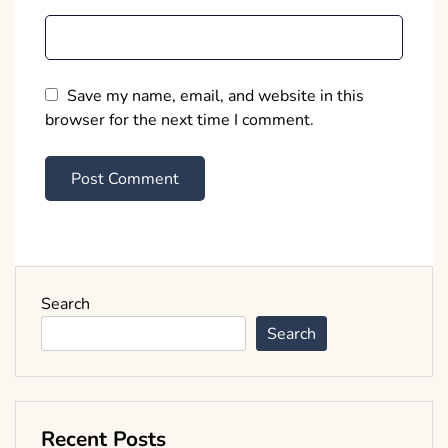
Save my name, email, and website in this
browser for the next time I comment.
Search
Search
Recent Posts