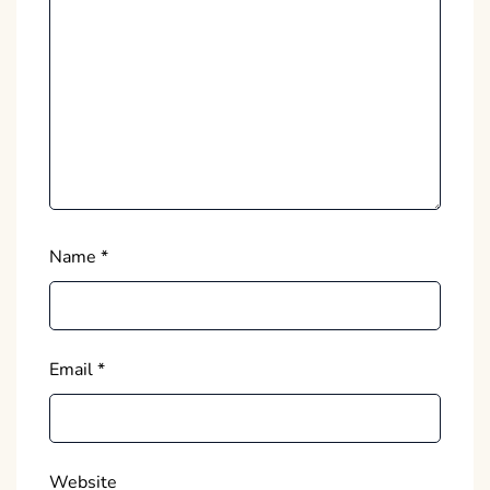
Name
*
Email
*
Website