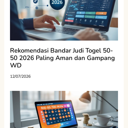
Rekomendasi Bandar Judi Togel 50-
50 2026 Paling Aman dan Gampang
WD
12/07/2026