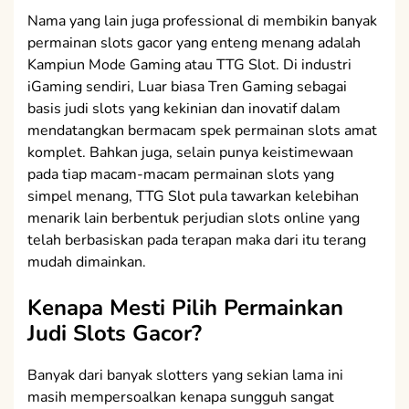
Nama yang lain juga professional di membikin banyak
permainan slots gacor yang enteng menang adalah
Kampiun Mode Gaming atau TTG Slot. Di industri
iGaming sendiri, Luar biasa Tren Gaming sebagai
basis judi slots yang kekinian dan inovatif dalam
mendatangkan bermacam spek permainan slots amat
komplet. Bahkan juga, selain punya keistimewaan
pada tiap macam-macam permainan slots yang
simpel menang, TTG Slot pula tawarkan kelebihan
menarik lain berbentuk perjudian slots online yang
telah berbasiskan pada terapan maka dari itu terang
mudah dimainkan.
Kenapa Mesti Pilih Permainkan
Judi Slots Gacor?
Banyak dari banyak slotters yang sekian lama ini
masih mempersoalkan kenapa sungguh sangat