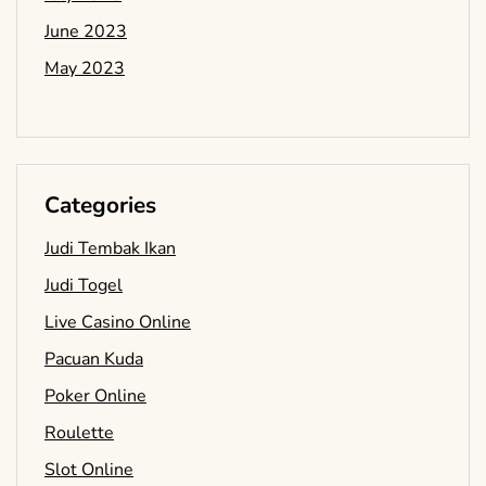
June 2023
May 2023
Categories
Judi Tembak Ikan
Judi Togel
Live Casino Online
Pacuan Kuda
Poker Online
Roulette
Slot Online