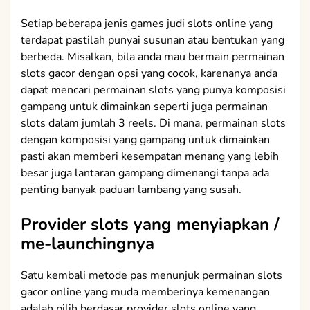
Setiap beberapa jenis games judi slots online yang
terdapat pastilah punyai susunan atau bentukan yang
berbeda. Misalkan, bila anda mau bermain permainan
slots gacor dengan opsi yang cocok, karenanya anda
dapat mencari permainan slots yang punya komposisi
gampang untuk dimainkan seperti juga permainan
slots dalam jumlah 3 reels. Di mana, permainan slots
dengan komposisi yang gampang untuk dimainkan
pasti akan memberi kesempatan menang yang lebih
besar juga lantaran gampang dimenangi tanpa ada
penting banyak paduan lambang yang susah.
Provider slots yang menyiapkan /
me-launchingnya
Satu kembali metode pas menunjuk permainan slots
gacor online yang muda memberinya kemenangan
adalah pilih berdasar provider slots online yang