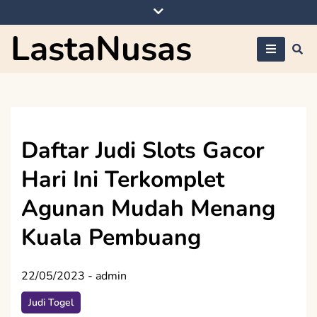
Skip
to
LastaNusas
content
Daftar Judi Slots Gacor
Hari Ini Terkomplet
Agunan Mudah Menang
Kuala Pembuang
22/05/2023
-
admin
Judi Togel