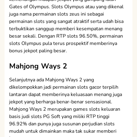
Gates of Olympus. Slots Olympus atau yang dikenal
juga nama permainan slots zeus ini sebagai
permainan slots yang sangat atraktif serta udah bisa
terbuktikan sanggup memberi kesempatan menang
besar sekali. Dengan RTP slots 96.50%, permainan
slots Olympus pula terus prospektif memberinya
bonus jekpot paling besar.
Mahjong Ways 2
Selanjutnya ada Mahjong Ways 2 yang
dikelompokkan jadi permainan slots gacor terpilih
lantaran dapat memberinya keluasaan menang juga
jekpot yang berharga benar-benar sensasional.
Mahjong Ways 2 merupakan games slots keluaran
basis judi slots PG Soft yang miliki RTP tinggi
96.92% dan punya juga susunan perjudian slots
mudah untuk dimainkan maka tak sukar memberi