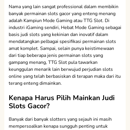
Nama yang lain sangat professional dalam membikin
banyak permainan slots gacor yang enteng menang
adalah Kampiun Mode Gaming atau TTG Slot. Di
industri iGaming sendiri, Hebat Mode Gaming sebagai
basis judi slots yang kekinian dan inovatif dalam
mendatangkan pelbagai spesifikasi permainan slots
amat komplet. Sampai, selain punya keistimewaan
dari tiap beberapa jenis permainan slots yang
gampang menang, TTG Slot pula tawarkan
keunggulan menarik lain berwujud perjudian slots
online yang telah berbasiskan di terapan maka dari itu
terang enteng dimainkan.
Kenapa Harus Pilih Mainkan Judi
Slots Gacor?
Banyak dari banyak slotters yang sejauh ini masih
mempersoalkan kenapa sungguh penting untuk