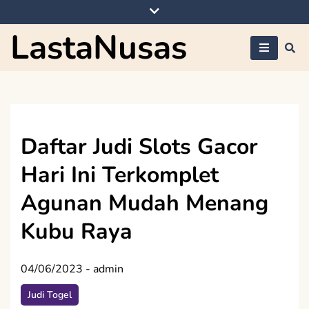
Skip
to
LastaNusas
content
Daftar Judi Slots Gacor
Hari Ini Terkomplet
Agunan Mudah Menang
Kubu Raya
04/06/2023
-
admin
Judi Togel