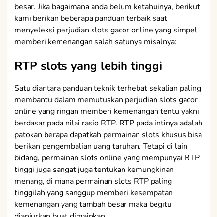
besar. Jika bagaimana anda belum ketahuinya, berikut
kami berikan beberapa panduan terbaik saat
menyeleksi perjudian slots gacor online yang simpel
memberi kemenangan salah satunya misalnya:
RTP slots yang lebih tinggi
Satu diantara panduan teknik terhebat sekalian paling
membantu dalam memutuskan perjudian slots gacor
online yang ringan memberi kemenangan tentu yakni
berdasar pada nilai rasio RTP. RTP pada intinya adalah
patokan berapa dapatkah permainan slots khusus bisa
berikan pengembalian uang taruhan. Tetapi di lain
bidang, permainan slots online yang mempunyai RTP
tinggi juga sangat juga tentukan kemungkinan
menang, di mana permainan slots RTP paling
tinggilah yang sanggup memberi kesempatan
kemenangan yang tambah besar maka begitu
dianjurkan buat dimainkan.