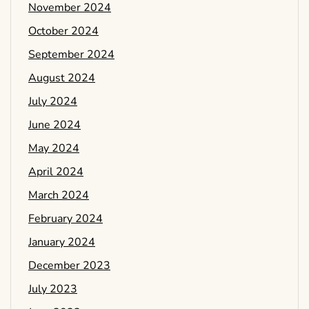
November 2024
October 2024
September 2024
August 2024
July 2024
June 2024
May 2024
April 2024
March 2024
February 2024
January 2024
December 2023
July 2023