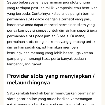
Setiap beberapa jenis permainan judi slots online
yang terdapat pastilah miliki komposisi atau bentukan
yang berbeda. Contohnya, kalau anda pengin bermain
permainan slots gacor dengan alternatif yang pas,
karenanya anda dapat mencari permainan slots yang
punya komposisi simpel untuk dimainkan seperti juga
permainan slots pada jumlah 3 reels. Di mana,
permainan slots dengan skema yang gampang untuk
dimainkan sudah dipastikan akan memberi
kemungkinan menang yang lebih besar juga karena
gampang dimenangi tiada perlu banyak paduan
lambang yang ruwet.
Provider slots yang menyiapkan /
melaunchingnya
Satu kembali langkah benar memutuskan permainan
slots gacor online yang muda berikan kemenangan
yakni menunjuk berdasar pada provider slots online