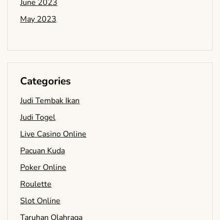
June 2023
May 2023
Categories
Judi Tembak Ikan
Judi Togel
Live Casino Online
Pacuan Kuda
Poker Online
Roulette
Slot Online
Taruhan Olahraga