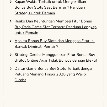
Kapan Waktu Terbaik untuk Mengaktifkan
Bonus Buy Slots Saat Bermain? Panduan
Strategis untuk Pemain
Risiko Dan Keuntungan Membeli Fitur Bonus
Buy Pada Game Slot Terbaru: Panduan Lengkap
untuk Pemain
Apa Itu Bonus Buy Slots dan Mengapa Fitur Ini
Banyak Diminati Pemain?
Strategi Cerdas Menggunakan Fitur Bonus Buy
di Slot Online Agar Tidak Boncos dengan Efektif
Daftar Game Bonus Buy Slots Terbaik dengan
Peluang Menang Tinggi 2026 yang Wajib
Dicoba