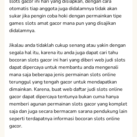
slots gacor ini hari yang disiapkan, dengan cara
otomatis tiap anggota juga didalamnya tidak akan
sukar jika pengin coba hoki dengan permainkan tipe
games slots amat gacor mana pun yang disajikan
didalamnya.
Jikalau anda tidaklah cukup senang atau yakin dengan
segala hal itu, karena itu anda juga dapat cari tahu
bocoran slots gacor ini hari yang diberi web judi slots
dapat dipercaya untuk membantu anda mengenali
mana saja beberapa jenis permainan slots online
terunggul yang tengah gacor untuk mendapatkan
dimainkan. Karena, buat web daftar judi slots online
gacor dapat dipercaya tentunya bukan cuma hanya
memberi agunan permainan slots gacor yang komplet
saja dan juga secara bermacam sarana pendukung lain
seperti terdapatnya informasi bocoran slots online
gacor.