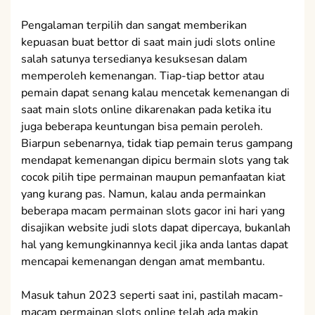
Pengalaman terpilih dan sangat memberikan
kepuasan buat bettor di saat main judi slots online
salah satunya tersedianya kesuksesan dalam
memperoleh kemenangan. Tiap-tiap bettor atau
pemain dapat senang kalau mencetak kemenangan di
saat main slots online dikarenakan pada ketika itu
juga beberapa keuntungan bisa pemain peroleh.
Biarpun sebenarnya, tidak tiap pemain terus gampang
mendapat kemenangan dipicu bermain slots yang tak
cocok pilih tipe permainan maupun pemanfaatan kiat
yang kurang pas. Namun, kalau anda permainkan
beberapa macam permainan slots gacor ini hari yang
disajikan website judi slots dapat dipercaya, bukanlah
hal yang kemungkinannya kecil jika anda lantas dapat
mencapai kemenangan dengan amat membantu.
Masuk tahun 2023 seperti saat ini, pastilah macam-
macam permainan slots online telah ada makin