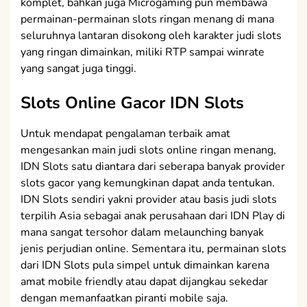
komplet, bahkan juga Microgaming pun membawa
permainan-permainan slots ringan menang di mana
seluruhnya lantaran disokong oleh karakter judi slots
yang ringan dimainkan, miliki RTP sampai winrate
yang sangat juga tinggi.
Slots Online Gacor IDN Slots
Untuk mendapat pengalaman terbaik amat
mengesankan main judi slots online ringan menang,
IDN Slots satu diantara dari seberapa banyak provider
slots gacor yang kemungkinan dapat anda tentukan.
IDN Slots sendiri yakni provider atau basis judi slots
terpilih Asia sebagai anak perusahaan dari IDN Play di
mana sangat tersohor dalam melaunching banyak
jenis perjudian online. Sementara itu, permainan slots
dari IDN Slots pula simpel untuk dimainkan karena
amat mobile friendly atau dapat dijangkau sekedar
dengan memanfaatkan piranti mobile saja.