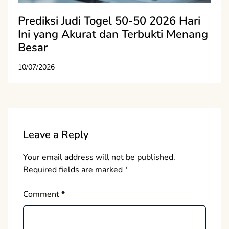
Prediksi Judi Togel 50-50 2026 Hari
Ini yang Akurat dan Terbukti Menang
Besar
10/07/2026
Leave a Reply
Your email address will not be published.
Required fields are marked
*
Comment
*