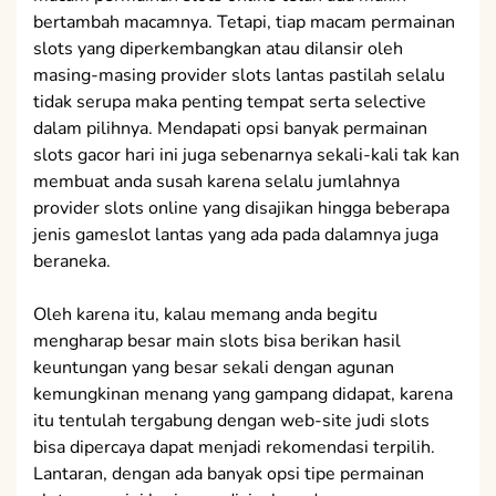
bertambah macamnya. Tetapi, tiap macam permainan
slots yang diperkembangkan atau dilansir oleh
masing-masing provider slots lantas pastilah selalu
tidak serupa maka penting tempat serta selective
dalam pilihnya. Mendapati opsi banyak permainan
slots gacor hari ini juga sebenarnya sekali-kali tak kan
membuat anda susah karena selalu jumlahnya
provider slots online yang disajikan hingga beberapa
jenis gameslot lantas yang ada pada dalamnya juga
beraneka.
Oleh karena itu, kalau memang anda begitu
mengharap besar main slots bisa berikan hasil
keuntungan yang besar sekali dengan agunan
kemungkinan menang yang gampang didapat, karena
itu tentulah tergabung dengan web-site judi slots
bisa dipercaya dapat menjadi rekomendasi terpilih.
Lantaran, dengan ada banyak opsi tipe permainan