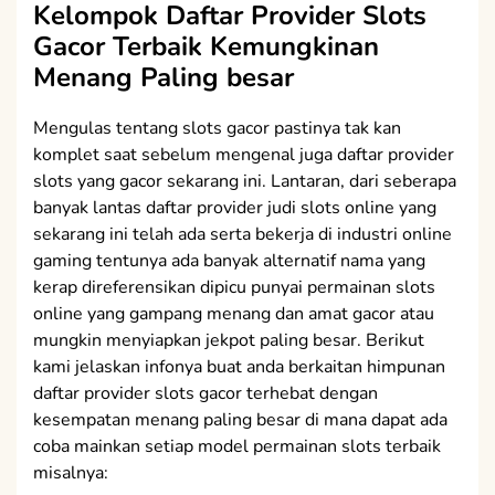
Kelompok Daftar Provider Slots
Gacor Terbaik Kemungkinan
Menang Paling besar
Mengulas tentang slots gacor pastinya tak kan
komplet saat sebelum mengenal juga daftar provider
slots yang gacor sekarang ini. Lantaran, dari seberapa
banyak lantas daftar provider judi slots online yang
sekarang ini telah ada serta bekerja di industri online
gaming tentunya ada banyak alternatif nama yang
kerap direferensikan dipicu punyai permainan slots
online yang gampang menang dan amat gacor atau
mungkin menyiapkan jekpot paling besar. Berikut
kami jelaskan infonya buat anda berkaitan himpunan
daftar provider slots gacor terhebat dengan
kesempatan menang paling besar di mana dapat ada
coba mainkan setiap model permainan slots terbaik
misalnya: