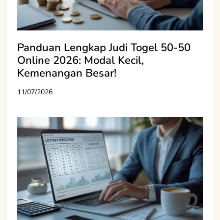
Panduan Lengkap Judi Togel 50-50
Online 2026: Modal Kecil,
Kemenangan Besar!
11/07/2026