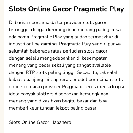
Slots Online Gacor Pragmatic Play
Di barisan pertama daftar provider slots gacor
terunggul dengan kemungkinan menang paling besar,
ada nama Pragmatic Play yang sudah termasyhur di
industri online gaming. Pragmatic Play sendiri punya
sejumlah beberapa ratus perjudian slots gacor
dengan selalu mengedepankan di kesempatan
menang yang besar sekali yang sangat available
dengan RTP slots paling tinggi. Sebab itu, tak salah
kalau sepanjang ini tiap rerata model permainan slots
online keluaran provider Pragmatic terus menjadi opsi
idola banyak slotters disebabkan kemungkinan
menang yang dikasihkan begitu besar dan bisa
memberi keuntungan jekpot paling besar.
Slots Online Gacor Habanero