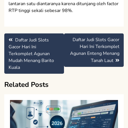
lantaran satu diantaranya karena ditunjang oleh factor
RTP tinggi sekali sebesar 98%.
Post
Daftar Judi Slots Gacor
Daftar Judi Slots
navigation
Hari Ini Terkomplet
Gacor Hari Ini
Agunan Enteng Menang
Terkomplet Agunan
Mudah Menang Barito
Tanah Laut
Kuala
Related Posts