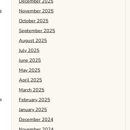
December 2025
g
November 2025
October 2025
September 2025
August 2025
July 2025
June 2025
May 2025
April 2025
March 2025
s
February 2025
January 2025
December 2024
November 2024