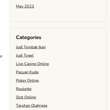
May 2023
Categories
Judi Tembak Ikan
Judi Togel
ga
Live Casino Online
Pacuan Kuda
Poker Online
Roulette
Slot Online
Taruhan Olahraga