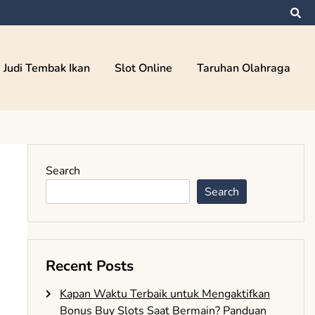
Judi Tembak Ikan
Slot Online
Taruhan Olahraga
Search
Search
Recent Posts
Kapan Waktu Terbaik untuk Mengaktifkan
Bonus Buy Slots Saat Bermain? Panduan