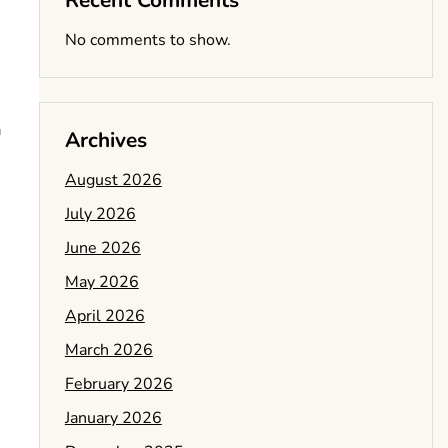
Recent Comments
No comments to show.
a
Archives
August 2026
July 2026
June 2026
May 2026
April 2026
March 2026
February 2026
January 2026