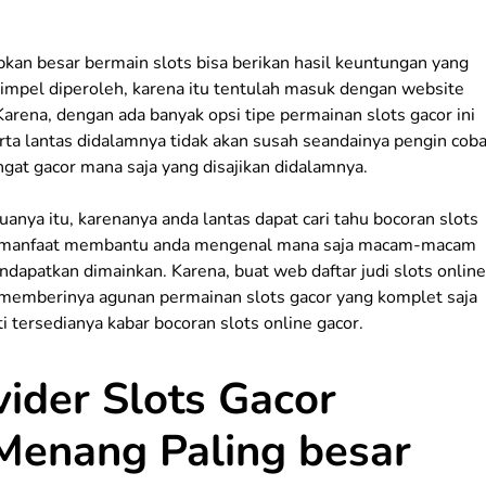
kan besar bermain slots bisa berikan hasil keuntungan yang
mpel diperoleh, karena itu tentulah masuk dengan website
 Karena, dengan ada banyak opsi tipe permainan slots gacor ini
erta lantas didalamnya tidak akan susah seandainya pengin cob
at gacor mana saja yang disajikan didalamnya.
anya itu, karenanya anda lantas dapat cari tahu bocoran slots
rcaya manfaat membantu anda mengenal mana saja macam-macam
ndapatkan dimainkan. Karena, buat web daftar judi slots online
 memberinya agunan permainan slots gacor yang komplet saja
 tersedianya kabar bocoran slots online gacor.
ider Slots Gacor
Menang Paling besar