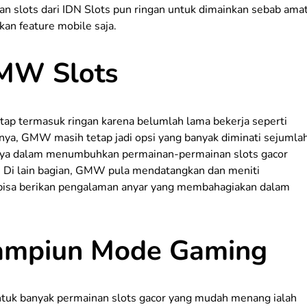
an slots dari IDN Slots pun ringan untuk dimainkan sebab ama
kan feature mobile saja.
GMW Slots
ap termasuk ringan karena belumlah lama bekerja seperti
patnya, GMW masih tetap jadi opsi yang banyak diminati sejumla
inya dalam menumbuhkan permainan-permainan slots gacor
Di lain bagian, GMW pula mendatangkan dan meniti
g bisa berikan pengalaman anyar yang membahagiakan dalam
Kampiun Mode Gaming
tuk banyak permainan slots gacor yang mudah menang ialah