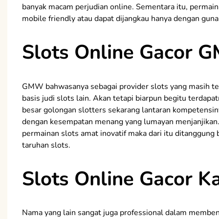
banyak macam perjudian online. Sementara itu, permain
mobile friendly atau dapat dijangkau hanya dengan guna
Slots Online Gacor 
GMW bahwasanya sebagai provider slots yang masih tet
basis judi slots lain. Akan tetapi biarpun begitu terda
besar golongan slotters sekarang lantaran kompetens
dengan kesempatan menang yang lumayan menjanjikan. 
permainan slots amat inovatif maka dari itu ditanggun
taruhan slots.
Slots Online Gacor 
Nama yang lain sangat juga professional dalam memben