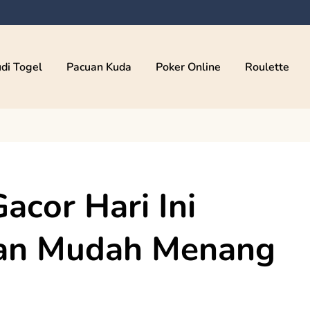
udi Togel
Pacuan Kuda
Poker Online
Roulette
Gacor Hari Ini
an Mudah Menang