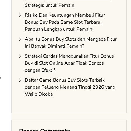
Strategis untuk Pemain
Risiko Dan Keuntungan Membeli Fitur
Bonus Buy Pada Game Slot Terbaru:
Panduan Lengkap untuk Pemain
Apa Itu Bonus Buy Slots dan Mengapa Fitur
Ini Banyak Diminati Pemain?
Strategi Cerdas Menggunakan Fitur Bonus
Buy di Slot Online Agar Tidak Boncos
dengan Efektif
n
Daftar Game Bonus Buy Slots Terbaik
dengan Peluang Menang Tinggi 2026 yang
Wajib Dicoba