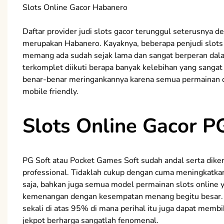
Slots Online Gacor Habanero
Daftar provider judi slots gacor terunggul seterusnya
merupakan Habanero. Kayaknya, beberapa penjudi slots 
memang ada sudah sejak lama dan sangat berperan dal
terkomplet diikuti berapa banyak kelebihan yang sanga
benar-benar meringankannya karena semua permainan
mobile friendly.
Slots Online Gacor P
PG Soft atau Pocket Games Soft sudah andal serta dike
professional. Tidaklah cukup dengan cuma meningkatka
saja, bahkan juga semua model permainan slots online 
kemenangan dengan kesempatan menang begitu besar. Le
sekali di atas 95% di mana perihal itu juga dapat mem
jekpot berharga sangatlah fenomenal.