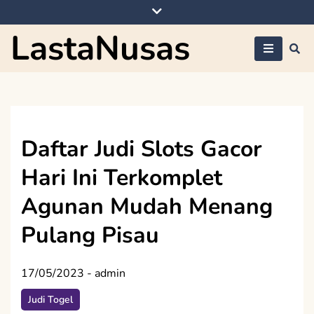
Skip
to
LastaNusas
content
Daftar Judi Slots Gacor
Hari Ini Terkomplet
Agunan Mudah Menang
Pulang Pisau
17/05/2023
-
admin
Judi Togel