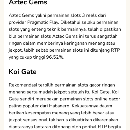
Aztec Gems
Aztec Gems yakni permainan slots 3 reels dari
provider Pragmatic Play. Diketahui selaku permainan
slots yang enteng teknik bermainnya, telah dipastikan
bila permainan slots Aztec Gems ini terus sangatlah
ringan dalam memberinya keringanan menang atau
jekpot, lebih sebab permainan slots ini ditunjang RTP
yang cukup tinggi 96.52%.
Koi Gate
Rekomendasi terpilih permainan slots gacor ringan
menang serta mudah jekpot setelah itu Koi Gate. Koi
Gate sendiri merupakan permainan slots online gacor
paling populer dari Habanero. Kekuatannya dalam
berikan kesempatan menang yang lebih besar atau
jekpot sensasional tak harus dikuatirkan dikarenakan
diantaranya lantaran ditopang oleh perihal RTP begitu