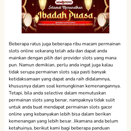
Beberapa ratus juga beberapa ribu macam permainan
slots online sekarang telah ada dan dapat anda
mainkan dengan pilih dari provider slots yang mana
pun. Namun demikian, perlu anda ingat juga kalau
tidak serupa permainan slots saja pasti banyak
ketidaksamaan yang dapat anda raih didalamnya,
khususnya dalam soal kemungkinan kemenangannya.
Tetapi, bila anda selective dalam memutuskan
permainan slots yang benar, nampaknya tidak sulit
untuk anda buat mendapat permainan slots gacor
online yang kebanyakan lebih bisa dalam berikan
kemenangan yang lebih besar. Jikamana anda belum
ketahuinya, berikut kami bagi beberapa panduan