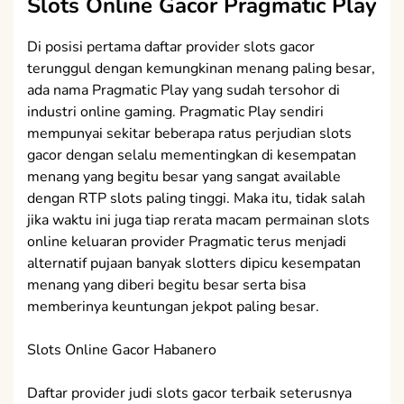
Slots Online Gacor Pragmatic Play
Di posisi pertama daftar provider slots gacor
terunggul dengan kemungkinan menang paling besar,
ada nama Pragmatic Play yang sudah tersohor di
industri online gaming. Pragmatic Play sendiri
mempunyai sekitar beberapa ratus perjudian slots
gacor dengan selalu mementingkan di kesempatan
menang yang begitu besar yang sangat available
dengan RTP slots paling tinggi. Maka itu, tidak salah
jika waktu ini juga tiap rerata macam permainan slots
online keluaran provider Pragmatic terus menjadi
alternatif pujaan banyak slotters dipicu kesempatan
menang yang diberi begitu besar serta bisa
memberinya keuntungan jekpot paling besar.
Slots Online Gacor Habanero
Daftar provider judi slots gacor terbaik seterusnya