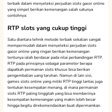
terbaik dalam menyeleksi perjudian slots gacor online
yang simpel berikan kemenangan salah satunya
contohnya:
RTP slots yang cukup tinggi
Satu diantara tehnik metode terbaik sekalian sangat
mempermudah dalam menyeleksi perjudian slots
gacor online yang ringan berikan kemenangan
tentunya ialah berdasar pada nilai perbandingan RTP.
RTP pada prinsipnya sebagai parameter berapa
dapatkah permainan slots khusus bisa berikan
pengembalian uang taruhan. Namun di lain sisi,
games slots online yang miliki RTP tinggi lantas juga
tentukan kesempatan menang, di mana permainan
slots RTP paling tinggilah yang bisa memberinya
kesempatan kemenangan yang makin lebih besar
hingga begitu direkomendasikan buat dipermainkan.