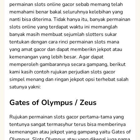
permainan slots online gacor sebab memang telah
memahami benar bakal seluruhnya kelebihan yang
nanti bisa diterima. Tidak hanya itu, banyak permainan
slots online yang terdapat waktu ini memanglah
banyak masih membuat sejumlah slotters sukar
tentukan dengan cara rinci permainan slots mana
yang amat gacor dan dapat memberikn jekpot atau
kemenangan yang lebih besar. Agar dapat
memperoleh gambarannya secara gampang, berikut
kami kasih contoh rujukan perjudian slots gacor
simpel menang dan ringan jekpot opsi terhebat salah
satunya yakni:
Gates of Olympus / Zeus
Rujukan permainan slots gacor pertama-tama yang
tentunya sangat termasyhur terus bisa memberinya
kemenangan atau jekpot yang gampang yaitu Gates of
Olympus. Slots Olympus atau yang dikenal juga nama