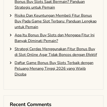
Bonus Buy Slots Saat Bermain? Panduan
Strategis untuk Pemain
Risiko Dan Keuntungan Membeli Fitur Bonus
Buy Pada Game Slot Terbaru: Panduan Lengkap
untuk Pemain
Apa Itu Bonus Buy Slots dan Mengapa Fitur Ini
Banyak Diminati Pemain?
Strategi Cerdas Menggunakan Fitur Bonus Buy
di Slot Online Agar Tidak Boncos dengan Efektif
Daftar Game Bonus Buy Slots Terbaik dengan
Peluang Menang Tinggi 2026 yang Wajib
Dicoba
Recent Comments