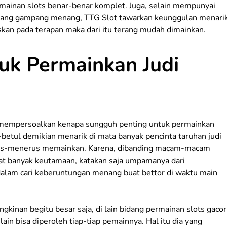
rmainan slots benar-benar komplet. Juga, selain mempunyai
s yang gampang menang, TTG Slot tawarkan keunggulan menari
iskan pada terapan maka dari itu terang mudah dimainkan.
uk Permainkan Judi
ih mempersoalkan kenapa sungguh penting untuk permainkan
l-betul demikian menarik di mata banyak pencinta taruhan judi
erus-menerus memainkan. Karena, dibanding macam-macam
gat banyak keutamaan, katakan saja umpamanya dari
lam cari keberuntungan menang buat bettor di waktu main
nan begitu besar saja, di lain bidang permainan slots gacor
in bisa diperoleh tiap-tiap pemainnya. Hal itu dia yang