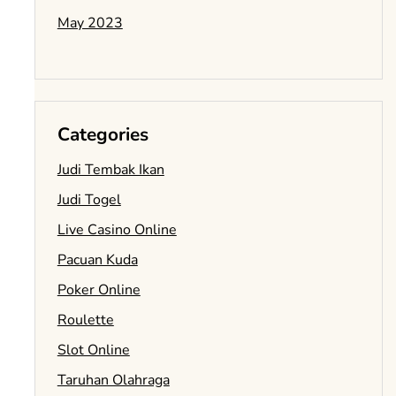
May 2023
Categories
Judi Tembak Ikan
Judi Togel
Live Casino Online
Pacuan Kuda
Poker Online
Roulette
Slot Online
Taruhan Olahraga