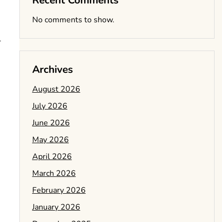
Recent Comments
No comments to show.
-
Archives
August 2026
July 2026
June 2026
May 2026
April 2026
March 2026
February 2026
January 2026