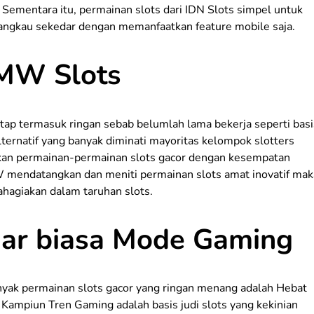
 Sementara itu, permainan slots dari IDN Slots simpel untuk
ijangkau sekedar dengan memanfaatkan feature mobile saja.
GMW Slots
ap termasuk ringan sebab belumlah lama bekerja seperti basi
alternatif yang banyak diminati mayoritas kelompok slotters
kan permainan-permainan slots gacor dengan kesempatan
 mendatangkan dan meniti permainan slots amat inovatif mak
agiakan dalam taruhan slots.
uar biasa Mode Gaming
yak permainan slots gacor yang ringan menang adalah Hebat
, Kampiun Tren Gaming adalah basis judi slots yang kekinian