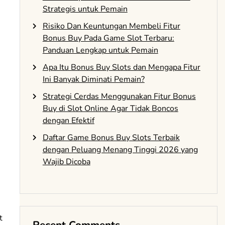
Strategis untuk Pemain
Risiko Dan Keuntungan Membeli Fitur
Bonus Buy Pada Game Slot Terbaru:
Panduan Lengkap untuk Pemain
Apa Itu Bonus Buy Slots dan Mengapa Fitur
Ini Banyak Diminati Pemain?
Strategi Cerdas Menggunakan Fitur Bonus
Buy di Slot Online Agar Tidak Boncos
dengan Efektif
Daftar Game Bonus Buy Slots Terbaik
dengan Peluang Menang Tinggi 2026 yang
Wajib Dicoba
t