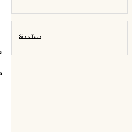
Situs Toto
s
a