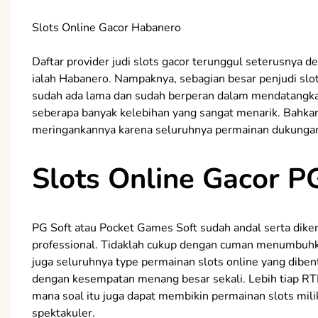
Slots Online Gacor Habanero
Daftar provider judi slots gacor terunggul seterusnya
ialah Habanero. Nampaknya, sebagian besar penjudi slo
sudah ada lama dan sudah berperan dalam mendatangka
seberapa banyak kelebihan yang sangat menarik. Bahka
meringankannya karena seluruhnya permainan dukungan 
Slots Online Gacor P
PG Soft atau Pocket Games Soft sudah andal serta diken
professional. Tidaklah cukup dengan cuman menumbuhkan
juga seluruhnya type permainan slots online yang dibe
dengan kesempatan menang besar sekali. Lebih tiap RTP 
mana soal itu juga dapat membikin permainan slots mili
spektakuler.