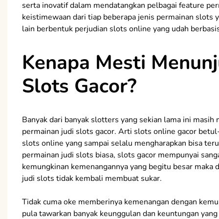
serta inovatif dalam mendatangkan pelbagai feature pe
keistimewaan dari tiap beberapa jenis permainan slot
lain berbentuk perjudian slots online yang udah berbas
Kenapa Mesti Menunj
Slots Gacor?
Banyak dari banyak slotters yang sekian lama ini mas
permainan judi slots gacor. Arti slots online gacor betu
slots online yang sampai selalu mengharapkan bisa t
permainan judi slots biasa, slots gacor mempunyai san
kemungkinan kemenangannya yang begitu besar maka da
judi slots tidak kembali membuat sukar.
Tidak cuma oke memberinya kemenangan dengan kemungki
pula tawarkan banyak keunggulan dan keuntungan yang la