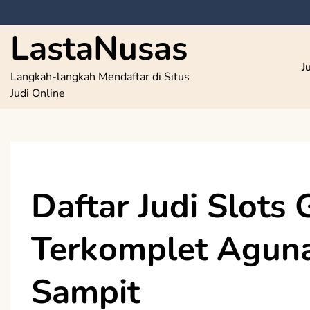
Skip
to
LastaNusas
content
J
Langkah-langkah Mendaftar di Situs
Judi Online
Daftar Judi Slots 
Terkomplet Agun
Sampit