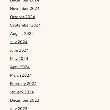
December 2024
November 2024
October 2024
September 2024
August 2024
July 2024
June 2024
May 2024
April 2024
March 2024
February 2024
January 2024
December 2023
July 2023