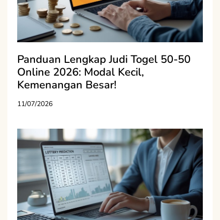
Panduan Lengkap Judi Togel 50-50
Online 2026: Modal Kecil,
Kemenangan Besar!
11/07/2026