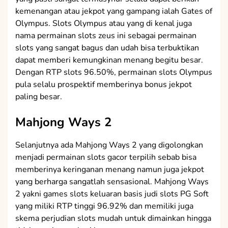
kemenangan atau jekpot yang gampang ialah Gates of
Olympus. Slots Olympus atau yang di kenal juga
nama permainan slots zeus ini sebagai permainan
slots yang sangat bagus dan udah bisa terbuktikan
dapat memberi kemungkinan menang begitu besar.
Dengan RTP slots 96.50%, permainan slots Olympus
pula selalu prospektif memberinya bonus jekpot
paling besar.
Mahjong Ways 2
Selanjutnya ada Mahjong Ways 2 yang digolongkan
menjadi permainan slots gacor terpilih sebab bisa
memberinya keringanan menang namun juga jekpot
yang berharga sangatlah sensasional. Mahjong Ways
2 yakni games slots keluaran basis judi slots PG Soft
yang miliki RTP tinggi 96.92% dan memiliki juga
skema perjudian slots mudah untuk dimainkan hingga