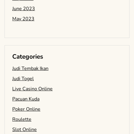
June 2023
May 2023
Categories
Judi Tembak Ikan
Judi Togel
Live Casino Online
Pacuan Kuda
Poker Online
Roulette
Slot Online