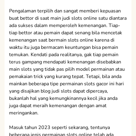
Pengalaman terpilih dan sangat memberi kepuasan
buat bettor di saat main judi slots online satu diantara
ada sukses dalam memperoleh kemenangan. Tiap-
tiap bettor atau pemain dapat senang bila mencetak
kemenangan saat bermain slots online karena di
waktu itu juga bermacam keuntungan bisa pemain
temukan. Kendati pada realitanya, gak tiap pemain
terus gampang mendapati kemenangan disebabkan
main slots yang tidak pas pilih model permainan atau
pemakaian trick yang kurang tepat. Tetapi, bila anda
mainkan beberapa tipe permainan slots gacor ini hari
yang disajikan blog judi slots dapat dipercaya,
bukanlah hal yang kemungkinannya kecil jika anda
juga dapat meraih kemenangan dengan amat
meringankan.
Masuk tahun 2023 seperti sekarang, tentunya
beberapa jenis permainan slots online telah ada