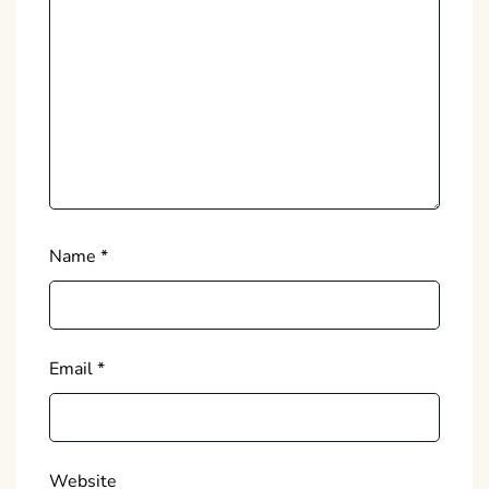
Name
*
Email
*
Website