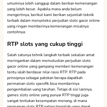
umumnya lebih sanggup dalam berikan kemenangan
yang lebih besar. Apabila mana anda belum
mengertinya, berikut kami berikan sejumlah teknik
terbaik dalam menyeleksi perjudian slots gacor online
yang ringan memberinya kemenangan misalnya
contohnya:
RTP slots yang cukup tinggi
Salah satunya tehnik langkah terbaik sekalian amat
meringankan dalam memutuskan perjudian slots
gacor online yang gampang memberi kemenangan
tentu ialah berdasar nilai rasio RTP. RTP pada
prinsipnya sebagai patokan berapa dapatkah
permainan slots spesifik bisa memberinya
pengembalian uang taruhan. Tetapi di sisi lainnya,
games slots online yang punyai RTP tinggi juga
sangat tentukan kesempatan menang, di mana
permainan slots RTP paling tinggilah yang dapat