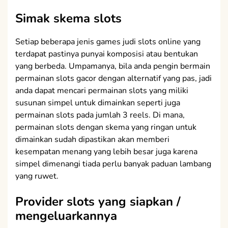
Simak skema slots
Setiap beberapa jenis games judi slots online yang
terdapat pastinya punyai komposisi atau bentukan
yang berbeda. Umpamanya, bila anda pengin bermain
permainan slots gacor dengan alternatif yang pas, jadi
anda dapat mencari permainan slots yang miliki
susunan simpel untuk dimainkan seperti juga
permainan slots pada jumlah 3 reels. Di mana,
permainan slots dengan skema yang ringan untuk
dimainkan sudah dipastikan akan memberi
kesempatan menang yang lebih besar juga karena
simpel dimenangi tiada perlu banyak paduan lambang
yang ruwet.
Provider slots yang siapkan /
mengeluarkannya