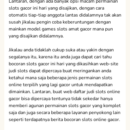
Lantaran, dengan ada banyak opsi macam permainan
slots gacor ini hari yang disajikan, dengan cara
otomatis tiap-tiap anggota lantas didalamnya tak akan
susah jikalau pengin coba keberuntungan dengan
mainkan model games slots amat gacor mana pun
yang disajikan didalamnya.
Jikalau anda tidaklah cukup suka atau yakin dengan
segalanya itu, karena itu anda juga dapat cari tahu
bocoran slots gacor ini hari yang dikasihkan web-site
judi slots dapat dipercaya buat meringankan anda
ketahui mana saja beberapa jenis permainan slots
online terpilih yang lagi gacor untuk mendapatkan
dimainkan. Lantaran, buat web daftar judi slots online
gacor bisa dipercaya tentunya tidak sekedar hanya
memberi agunan permainan slots gacor yang komplet
saja dan juga secara beberapa layanan penyokong lain
seperti terdapatnya berita bocoran slots online gacor.