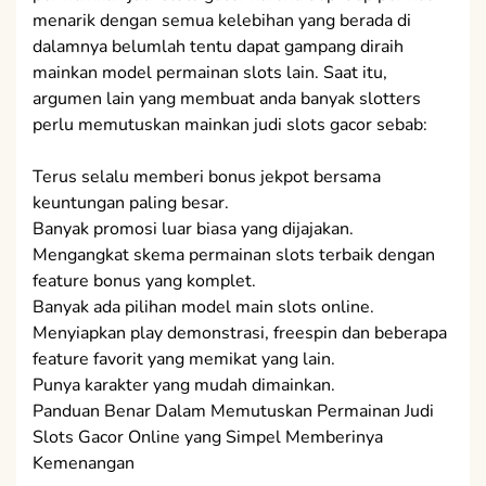
menarik dengan semua kelebihan yang berada di
dalamnya belumlah tentu dapat gampang diraih
mainkan model permainan slots lain. Saat itu,
argumen lain yang membuat anda banyak slotters
perlu memutuskan mainkan judi slots gacor sebab:
Terus selalu memberi bonus jekpot bersama
keuntungan paling besar.
Banyak promosi luar biasa yang dijajakan.
Mengangkat skema permainan slots terbaik dengan
feature bonus yang komplet.
Banyak ada pilihan model main slots online.
Menyiapkan play demonstrasi, freespin dan beberapa
feature favorit yang memikat yang lain.
Punya karakter yang mudah dimainkan.
Panduan Benar Dalam Memutuskan Permainan Judi
Slots Gacor Online yang Simpel Memberinya
Kemenangan