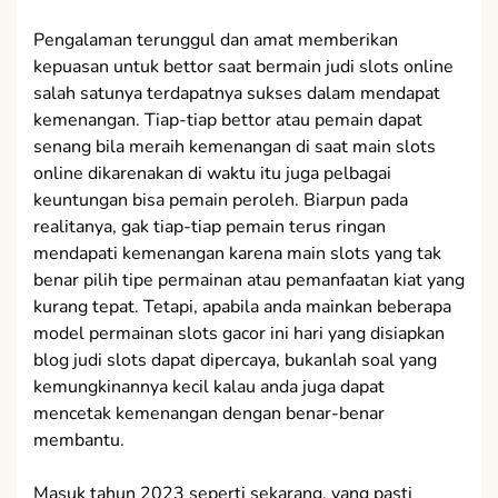
Pengalaman terunggul dan amat memberikan
kepuasan untuk bettor saat bermain judi slots online
salah satunya terdapatnya sukses dalam mendapat
kemenangan. Tiap-tiap bettor atau pemain dapat
senang bila meraih kemenangan di saat main slots
online dikarenakan di waktu itu juga pelbagai
keuntungan bisa pemain peroleh. Biarpun pada
realitanya, gak tiap-tiap pemain terus ringan
mendapati kemenangan karena main slots yang tak
benar pilih tipe permainan atau pemanfaatan kiat yang
kurang tepat. Tetapi, apabila anda mainkan beberapa
model permainan slots gacor ini hari yang disiapkan
blog judi slots dapat dipercaya, bukanlah soal yang
kemungkinannya kecil kalau anda juga dapat
mencetak kemenangan dengan benar-benar
membantu.
Masuk tahun 2023 seperti sekarang, yang pasti