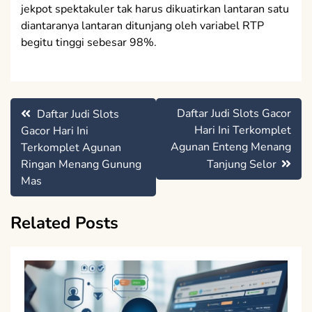
jekpot spektakuler tak harus dikuatirkan lantaran satu
diantaranya lantaran ditunjang oleh variabel RTP
begitu tinggi sebesar 98%.
Post
Daftar Judi Slots Gacor
Daftar Judi Slots
navigation
Hari Ini Terkomplet
Gacor Hari Ini
Agunan Enteng Menang
Terkomplet Agunan
Ringan Menang Gunung
Tanjung Selor
Mas
Related Posts