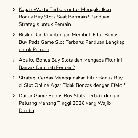
Kapan Waktu Terbaik untuk Mengaktifkan
Bonus Buy Slots Saat Bermain? Panduan
Strategis untuk Pemain
Risiko Dan Keuntungan Membeli Fitur Bonus
Buy Pada Game Slot Terbaru: Panduan Lengkap
untuk Pemain
Apa Itu Bonus Buy Slots dan Mengapa Fitur Ini
Banyak Diminati Pemain?
Strategi Cerdas Menggunakan Fitur Bonus Buy
di Slot Online Agar Tidak Boncos dengan Efektif
Daftar Game Bonus Buy Slots Terbaik dengan
Peluang Menang Tinggi 2026 yang Wajib
Dicoba