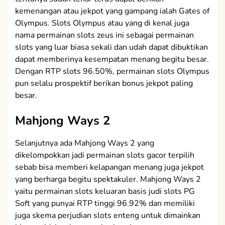
kemenangan atau jekpot yang gampang ialah Gates of
Olympus. Slots Olympus atau yang di kenal juga
nama permainan slots zeus ini sebagai permainan
slots yang luar biasa sekali dan udah dapat dibuktikan
dapat memberinya kesempatan menang begitu besar.
Dengan RTP slots 96.50%, permainan slots Olympus
pun selalu prospektif berikan bonus jekpot paling
besar.
Mahjong Ways 2
Selanjutnya ada Mahjong Ways 2 yang
dikelompokkan jadi permainan slots gacor terpilih
sebab bisa memberi kelapangan menang juga jekpot
yang berharga begitu spektakuler. Mahjong Ways 2
yaitu permainan slots keluaran basis judi slots PG
Soft yang punyai RTP tinggi 96.92% dan memiliki
juga skema perjudian slots enteng untuk dimainkan