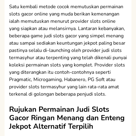
Satu kembali metode cocok memutuskan permainan
slots gacor online yang muda berikan kemenangan
ialah memutuskan menurut provider slots online
yang siapkan atau melansirnya. Lantaran kebanyakan,
beberapa game judi slots gacor yang simpel menang
atau sampai sediakan keuntungan jekpot paling besar
pastinya selalu di-launching oleh provider judi slots
termasyhur atau terpenting yang telah dikenali punyai
koleksi permainan slots yang komplet. Provider slots
yang diterangkan itu contoh-contohnya seperti
Pragmatic, Microgaming, Habanero, PG Soft atau
provider slots termasyhur yang lain rata-rata amat
terkenal di golongan beberapa penjudi slots.
Rujukan Permainan Judi Slots
Gacor Ringan Menang dan Enteng
Jekpot Alternatif Terpilih