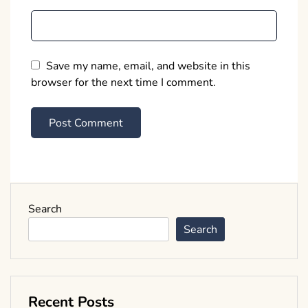
Save my name, email, and website in this
browser for the next time I comment.
Search
Search
Recent Posts