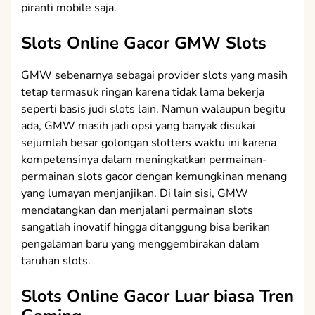
piranti mobile saja.
Slots Online Gacor GMW Slots
GMW sebenarnya sebagai provider slots yang masih
tetap termasuk ringan karena tidak lama bekerja
seperti basis judi slots lain. Namun walaupun begitu
ada, GMW masih jadi opsi yang banyak disukai
sejumlah besar golongan slotters waktu ini karena
kompetensinya dalam meningkatkan permainan-
permainan slots gacor dengan kemungkinan menang
yang lumayan menjanjikan. Di lain sisi, GMW
mendatangkan dan menjalani permainan slots
sangatlah inovatif hingga ditanggung bisa berikan
pengalaman baru yang menggembirakan dalam
taruhan slots.
Slots Online Gacor Luar biasa Tren