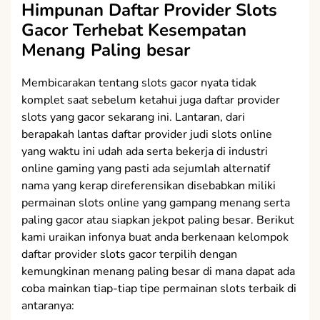
Himpunan Daftar Provider Slots
Gacor Terhebat Kesempatan
Menang Paling besar
Membicarakan tentang slots gacor nyata tidak
komplet saat sebelum ketahui juga daftar provider
slots yang gacor sekarang ini. Lantaran, dari
berapakah lantas daftar provider judi slots online
yang waktu ini udah ada serta bekerja di industri
online gaming yang pasti ada sejumlah alternatif
nama yang kerap direferensikan disebabkan miliki
permainan slots online yang gampang menang serta
paling gacor atau siapkan jekpot paling besar. Berikut
kami uraikan infonya buat anda berkenaan kelompok
daftar provider slots gacor terpilih dengan
kemungkinan menang paling besar di mana dapat ada
coba mainkan tiap-tiap tipe permainan slots terbaik di
antaranya: