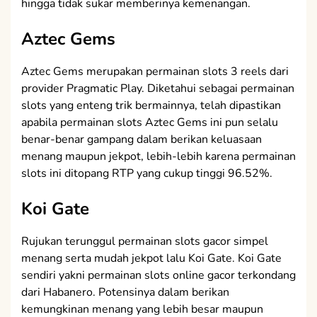
hingga tidak sukar memberinya kemenangan.
Aztec Gems
Aztec Gems merupakan permainan slots 3 reels dari
provider Pragmatic Play. Diketahui sebagai permainan
slots yang enteng trik bermainnya, telah dipastikan
apabila permainan slots Aztec Gems ini pun selalu
benar-benar gampang dalam berikan keluasaan
menang maupun jekpot, lebih-lebih karena permainan
slots ini ditopang RTP yang cukup tinggi 96.52%.
Koi Gate
Rujukan terunggul permainan slots gacor simpel
menang serta mudah jekpot lalu Koi Gate. Koi Gate
sendiri yakni permainan slots online gacor terkondang
dari Habanero. Potensinya dalam berikan
kemungkinan menang yang lebih besar maupun