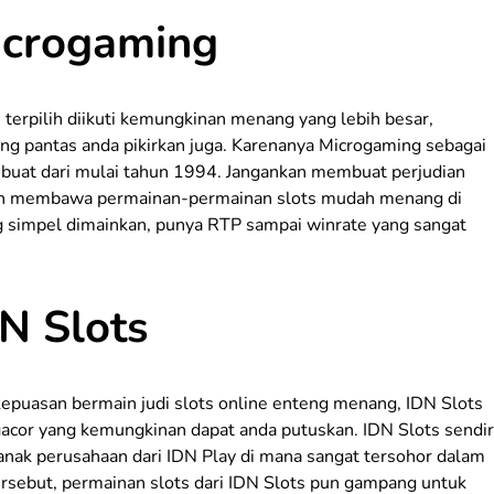
icrogaming
 terpilih diikuti kemungkinan menang yang lebih besar,
ling pantas anda pikirkan juga. Karenanya Microgaming sebagai
dibuat dari mulai tahun 1994. Jangankan membuat perjudian
 pun membawa permainan-permainan slots mudah menang di
ng simpel dimainkan, punya RTP sampai winrate yang sangat
DN Slots
epuasan bermain judi slots online enteng menang, IDN Slots
 gacor yang kemungkinan dapat anda putuskan. IDN Slots sendir
ai anak perusahaan dari IDN Play di mana sangat tersohor dalam
rsebut, permainan slots dari IDN Slots pun gampang untuk