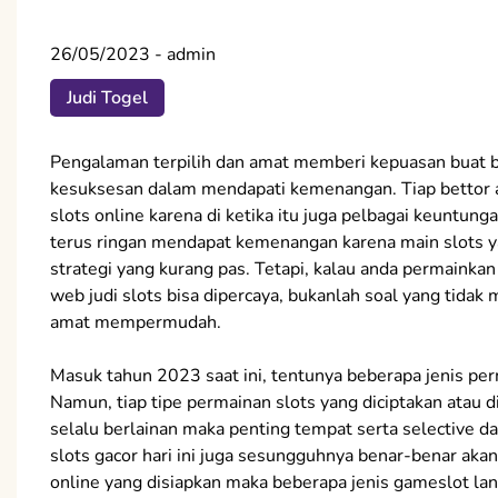
26/05/2023
-
admin
Judi Togel
Pengalaman terpilih dan amat memberi kepuasan buat bet
kesuksesan dalam mendapati kemenangan. Tiap bettor a
slots online karena di ketika itu juga pelbagai keuntun
terus ringan mendapat kemenangan karena main slots y
strategi yang kurang pas. Tetapi, kalau anda permainka
web judi slots bisa dipercaya, bukanlah soal yang tida
amat mempermudah.
Masuk tahun 2023 saat ini, tentunya beberapa jenis pe
Namun, tiap tipe permainan slots yang diciptakan atau 
selalu berlainan maka penting tempat serta selective 
slots gacor hari ini juga sesungguhnya benar-benar akan
online yang disiapkan maka beberapa jenis gameslot lan