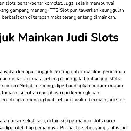
an slots benar-benar komplet. Juga, selain mempunyai
 yang gampang menang, TTG Slot pun tawarkan keunggulan
ah berbasiskan di terapan maka terang enteng dimainkan.
uk Mainkan Judi Slots
enanyakan kenapa sungguh penting untuk mainkan permainan
ikian menarik di mata beberapa penggila taruhan judi slots
 memainkan. Sebab memang, diperbandingkan macam-macam
keutamaan, sebutlah contohnya dari kemungkinan
eruntungan menang buat bettor di waktu bermain judi slots
besar sekali saja, di lain sisi permainan slots gacor
 diperoleh tiap pemainnya. Perihal tersebut yang lantas jadi