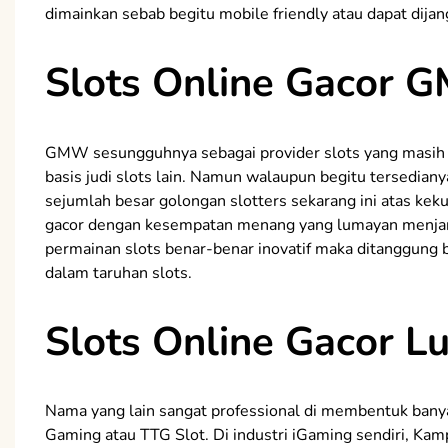
dimainkan sebab begitu mobile friendly atau dapat dija
Slots Online Gacor 
GMW sesungguhnya sebagai provider slots yang masih t
basis judi slots lain. Namun walaupun begitu tersediany
sejumlah besar golongan slotters sekarang ini atas 
gacor dengan kesempatan menang yang lumayan menjanj
permainan slots benar-benar inovatif maka ditanggun
dalam taruhan slots.
Slots Online Gacor L
Nama yang lain sangat professional di membentuk bany
Gaming atau TTG Slot. Di industri iGaming sendiri, Kam