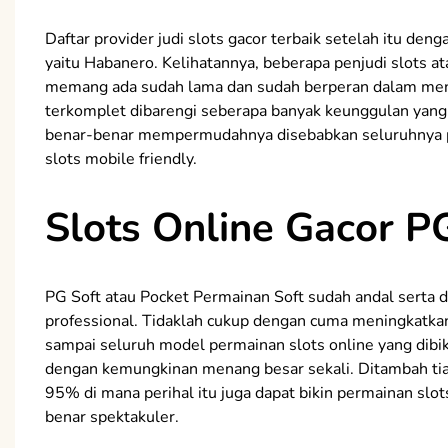
Daftar provider judi slots gacor terbaik setelah itu d
yaitu Habanero. Kelihatannya, beberapa penjudi slots a
memang ada sudah lama dan sudah berperan dalam me
terkomplet dibarengi seberapa banyak keunggulan yang
benar-benar mempermudahnya disebabkan seluruhnya 
slots mobile friendly.
Slots Online Gacor P
PG Soft atau Pocket Permainan Soft sudah andal serta d
professional. Tidaklah cukup dengan cuma meningkatkan
sampai seluruh model permainan slots online yang dibi
dengan kemungkinan menang besar sekali. Ditambah tiap
95% di mana perihal itu juga dapat bikin permainan slo
benar spektakuler.