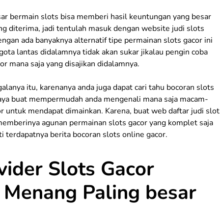
ar bermain slots bisa memberi hasil keuntungan yang besar
diterima, jadi tentulah masuk dengan website judi slots
engan ada banyaknya alternatif tipe permainan slots gacor ini
gota lantas didalamnya tidak akan sukar jikalau pengin coba
or mana saja yang disajikan didalamnya.
alanya itu, karenanya anda juga dapat cari tahu bocoran slots
ipercaya buat mempermudah anda mengenali mana saja macam-
r untuk mendapat dimainkan. Karena, buat web daftar judi slot
 memberinya agunan permainan slots gacor yang komplet saja
 terdapatnya berita bocoran slots online gacor.
ider Slots Gacor
 Menang Paling besar