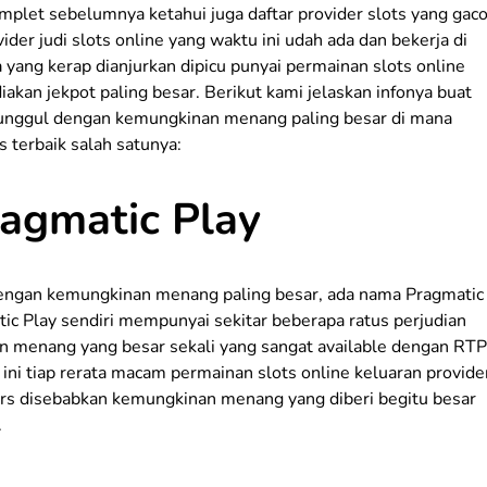
omplet sebelumnya ketahui juga daftar provider slots yang gaco
ider judi slots online yang waktu ini udah ada dan bekerja di
 yang kerap dianjurkan dipicu punyai permainan slots online
akan jekpot paling besar. Berikut kami jelaskan infonya buat
erunggul dengan kemungkinan menang paling besar di mana
 terbaik salah satunya:
ragmatic Play
t dengan kemungkinan menang paling besar, ada nama Pragmatic
tic Play sendiri mempunyai sekitar beberapa ratus perjudian
 menang yang besar sekali yang sangat available dengan RTP
g ini tiap rerata macam permainan slots online keluaran provide
ters disebabkan kemungkinan menang yang diberi begitu besar
.