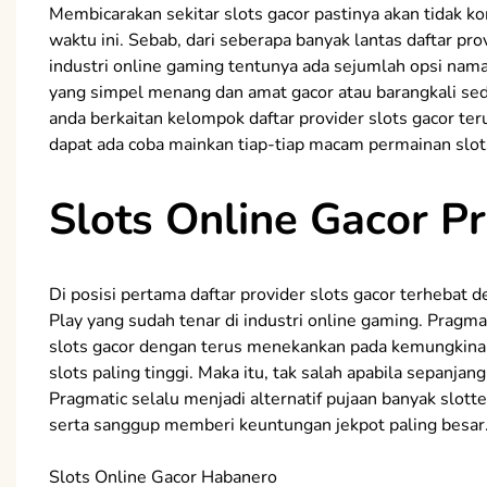
Membicarakan sekitar slots gacor pastinya akan tidak k
waktu ini. Sebab, dari seberapa banyak lantas daftar prov
industri online gaming tentunya ada sejumlah opsi nama
yang simpel menang dan amat gacor atau barangkali sedi
anda berkaitan kelompok daftar provider slots gacor t
dapat ada coba mainkan tiap-tiap macam permainan slots
Slots Online Gacor P
Di posisi pertama daftar provider slots gacor terheba
Play yang sudah tenar di industri online gaming. Pragma
slots gacor dengan terus menekankan pada kemungkinan
slots paling tinggi. Maka itu, tak salah apabila sepanjan
Pragmatic selalu menjadi alternatif pujaan banyak slot
serta sanggup memberi keuntungan jekpot paling besar
Slots Online Gacor Habanero