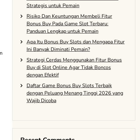
Strategis untuk Pemain
Risiko Dan Keuntungan Membeli Fitur
Bonus Buy Pada Game Slot Terbaru:
Panduan Lengkap untuk Pemain
Apa Itu Bonus Buy Slots dan Mengapa Fitur
Ini Banyak Diminati Pemain?
in
Strategi Cerdas Menggunakan Fitur Bonus
Buy di Slot Online Agar Tidak Boncos
dengan Efektif
Daftar Game Bonus Buy Slots Terbaik
dengan Peluang Menang Tinggi 2026 yang
Wajib Dicoba