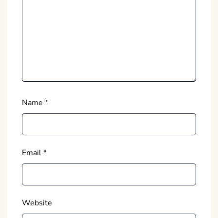
Name
*
Email
*
Website