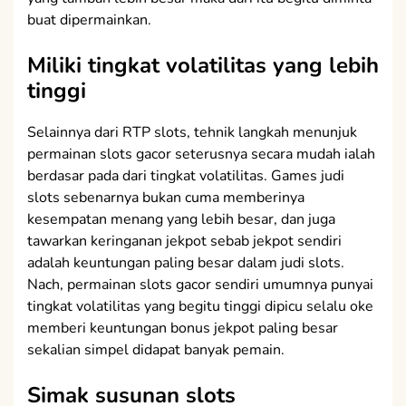
buat dipermainkan.
Miliki tingkat volatilitas yang lebih
tinggi
Selainnya dari RTP slots, tehnik langkah menunjuk
permainan slots gacor seterusnya secara mudah ialah
berdasar pada dari tingkat volatilitas. Games judi
slots sebenarnya bukan cuma memberinya
kesempatan menang yang lebih besar, dan juga
tawarkan keringanan jekpot sebab jekpot sendiri
adalah keuntungan paling besar dalam judi slots.
Nach, permainan slots gacor sendiri umumnya punyai
tingkat volatilitas yang begitu tinggi dipicu selalu oke
memberi keuntungan bonus jekpot paling besar
sekalian simpel didapat banyak pemain.
Simak susunan slots