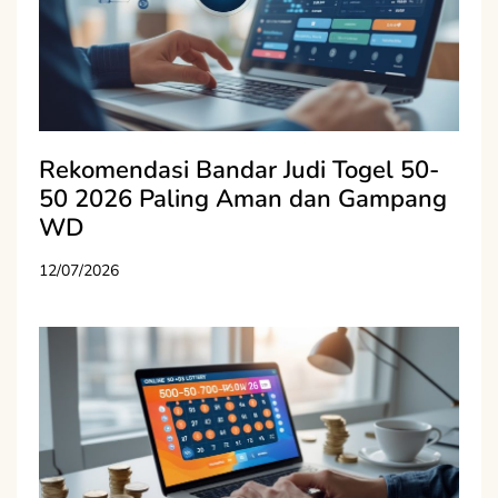
Rekomendasi Bandar Judi Togel 50-
50 2026 Paling Aman dan Gampang
WD
12/07/2026