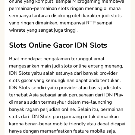
online yang komplet, sampai Microgaming membawa
permainan-permainan slots ringan menang di mana
semuanya lantaran disokong oleh karakter judi slots
yang ringan dimainkan, mempunyai RTP sampai
winrate yang sangat juga tinggi.
Slots Online Gacor IDN Slots
Buat mendapat pengalaman terunggul amat
mengesankan main judi slots online enteng menang,
IDN Slots yaitu salah satunya dari banyak provider
slots gacor yang kemungkinan dapat anda tentukan.
IDN Slots sendiri yaitu provider atau basis judi slots
terhebat Asia sebagai anak perusahaan dari IDN Play
di mana sudah termasyhur dalam me-launching
banyak ragam perjudian online. Selain itu, permainan
slots dari IDN Slots pun gampang untuk dimainkan
karena benar-benar mobile friendly atau dapat dicapai
hanya dengan memanfaatkan feature mobile saja.