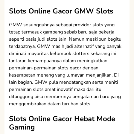
Slots Online Gacor GMW Slots
GMW sesungguhnya sebagai provider slots yang
tetap termasuk gampang sebab baru saja bekerja
seperti basis judi slots lain. Namun meskipun begitu
terdapatnya, GMW masih jadi alternatif yang banyak
diminati mayoritas kelompok slotters sekarang ini
lantaran kemampuannya dalam meningkatkan
permainan-permainan slots gacor dengan
kesempatan menang yang lumayan menjanjikan. Di
lain bagian, GMW pula mendatangkan serta meniti
permainan slots amat inovatif maka dari itu
ditanggung bisa memberinya pengalaman baru yang
menggembirakan dalam taruhan slots.
Slots Online Gacor Hebat Mode
Gaming