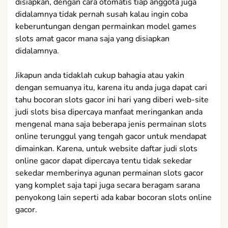
disiapkan, dengan cara otomatis tiap anggota juga
didalamnya tidak pernah susah kalau ingin coba
keberuntungan dengan permainkan model games
slots amat gacor mana saja yang disiapkan
didalamnya.
Jikapun anda tidaklah cukup bahagia atau yakin
dengan semuanya itu, karena itu anda juga dapat cari
tahu bocoran slots gacor ini hari yang diberi web-site
judi slots bisa dipercaya manfaat meringankan anda
mengenal mana saja beberapa jenis permainan slots
online terunggul yang tengah gacor untuk mendapat
dimainkan. Karena, untuk website daftar judi slots
online gacor dapat dipercaya tentu tidak sekedar
sekedar memberinya agunan permainan slots gacor
yang komplet saja tapi juga secara beragam sarana
penyokong lain seperti ada kabar bocoran slots online
gacor.