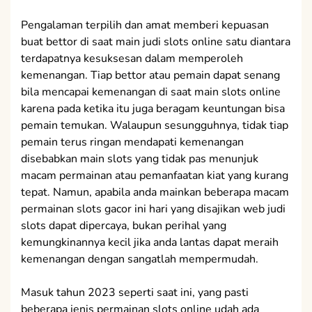
Pengalaman terpilih dan amat memberi kepuasan
buat bettor di saat main judi slots online satu diantara
terdapatnya kesuksesan dalam memperoleh
kemenangan. Tiap bettor atau pemain dapat senang
bila mencapai kemenangan di saat main slots online
karena pada ketika itu juga beragam keuntungan bisa
pemain temukan. Walaupun sesungguhnya, tidak tiap
pemain terus ringan mendapati kemenangan
disebabkan main slots yang tidak pas menunjuk
macam permainan atau pemanfaatan kiat yang kurang
tepat. Namun, apabila anda mainkan beberapa macam
permainan slots gacor ini hari yang disajikan web judi
slots dapat dipercaya, bukan perihal yang
kemungkinannya kecil jika anda lantas dapat meraih
kemenangan dengan sangatlah mempermudah.
Masuk tahun 2023 seperti saat ini, yang pasti
beberapa jenis permainan slots online udah ada