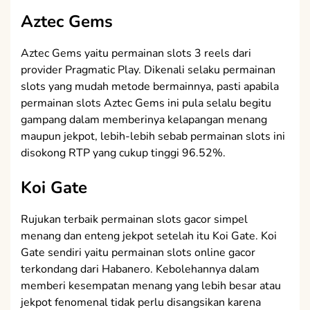
Aztec Gems
Aztec Gems yaitu permainan slots 3 reels dari
provider Pragmatic Play. Dikenali selaku permainan
slots yang mudah metode bermainnya, pasti apabila
permainan slots Aztec Gems ini pula selalu begitu
gampang dalam memberinya kelapangan menang
maupun jekpot, lebih-lebih sebab permainan slots ini
disokong RTP yang cukup tinggi 96.52%.
Koi Gate
Rujukan terbaik permainan slots gacor simpel
menang dan enteng jekpot setelah itu Koi Gate. Koi
Gate sendiri yaitu permainan slots online gacor
terkondang dari Habanero. Kebolehannya dalam
memberi kesempatan menang yang lebih besar atau
jekpot fenomenal tidak perlu disangsikan karena