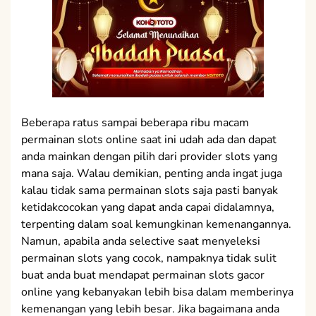
Beberapa ratus sampai beberapa ribu macam
permainan slots online saat ini udah ada dan dapat
anda mainkan dengan pilih dari provider slots yang
mana saja. Walau demikian, penting anda ingat juga
kalau tidak sama permainan slots saja pasti banyak
ketidakcocokan yang dapat anda capai didalamnya,
terpenting dalam soal kemungkinan kemenangannya.
Namun, apabila anda selective saat menyeleksi
permainan slots yang cocok, nampaknya tidak sulit
buat anda buat mendapat permainan slots gacor
online yang kebanyakan lebih bisa dalam memberinya
kemenangan yang lebih besar. Jika bagaimana anda