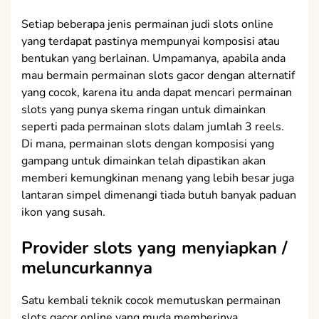
Setiap beberapa jenis permainan judi slots online
yang terdapat pastinya mempunyai komposisi atau
bentukan yang berlainan. Umpamanya, apabila anda
mau bermain permainan slots gacor dengan alternatif
yang cocok, karena itu anda dapat mencari permainan
slots yang punya skema ringan untuk dimainkan
seperti pada permainan slots dalam jumlah 3 reels.
Di mana, permainan slots dengan komposisi yang
gampang untuk dimainkan telah dipastikan akan
memberi kemungkinan menang yang lebih besar juga
lantaran simpel dimenangi tiada butuh banyak paduan
ikon yang susah.
Provider slots yang menyiapkan /
meluncurkannya
Satu kembali teknik cocok memutuskan permainan
slots gacor online yang muda memberinya