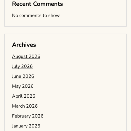
Recent Comments
No comments to show.
Archives
August 2026
July 2026
June 2026
May 2026
April 2026
March 2026
February 2026
January 2026