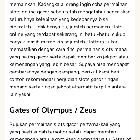
memainkan. Kadangkala, orang ingin coba permainan
slots online gacor sebab telah mengetahui benar akan
seluruhnya kelebihan yang kedepannya bisa
diperoleh. Tidak hanya itu, jumlah permainan slots
online yang terdapat sekarang ini betul-betul cukup
banyak masih membikin sejumlah slotters sukar
memastikan dengan cara rinci permainan slots mana
yang paling gacor serta dapat memberikn jekpot atau
kemenangan yang lebih besar. Supaya bisa mendapat
gambarannya dengan gampang, berikut kami beri
contoh rekomendasi perjudian slots gacor ringan
menang serta ringan jekpot alternatif terpilih antara
lain yakni:
Gates of Olympus / Zeus
Rujukan permainan slots gacor pertama-kali yang
yang pasti sudah tersohor selalu dapat memberi
kemenangan atau jekpot yang gampang yaitu Gates of