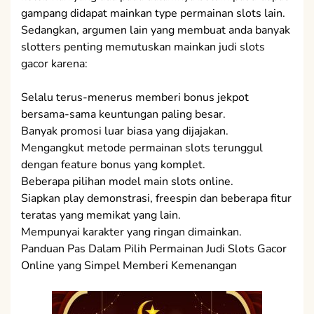
gampang didapat mainkan type permainan slots lain.
Sedangkan, argumen lain yang membuat anda banyak
slotters penting memutuskan mainkan judi slots
gacor karena:
Selalu terus-menerus memberi bonus jekpot
bersama-sama keuntungan paling besar.
Banyak promosi luar biasa yang dijajakan.
Mengangkut metode permainan slots terunggul
dengan feature bonus yang komplet.
Beberapa pilihan model main slots online.
Siapkan play demonstrasi, freespin dan beberapa fitur
teratas yang memikat yang lain.
Mempunyai karakter yang ringan dimainkan.
Panduan Pas Dalam Pilih Permainan Judi Slots Gacor
Online yang Simpel Memberi Kemenangan