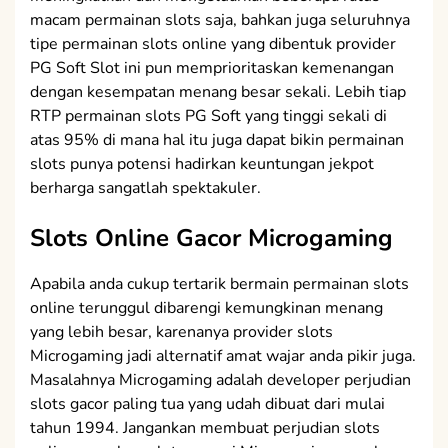
macam permainan slots saja, bahkan juga seluruhnya
tipe permainan slots online yang dibentuk provider
PG Soft Slot ini pun memprioritaskan kemenangan
dengan kesempatan menang besar sekali. Lebih tiap
RTP permainan slots PG Soft yang tinggi sekali di
atas 95% di mana hal itu juga dapat bikin permainan
slots punya potensi hadirkan keuntungan jekpot
berharga sangatlah spektakuler.
Slots Online Gacor Microgaming
Apabila anda cukup tertarik bermain permainan slots
online terunggul dibarengi kemungkinan menang
yang lebih besar, karenanya provider slots
Microgaming jadi alternatif amat wajar anda pikir juga.
Masalahnya Microgaming adalah developer perjudian
slots gacor paling tua yang udah dibuat dari mulai
tahun 1994. Jangankan membuat perjudian slots