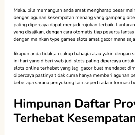
Maka, bila memanglah anda amat mengharap besar main 
dengan agunan kesempatan menang yang gampang diterim
paling dipercaya dapat menjadi rujukan terbaik. Lantara
yang disajikan, dengan cara otomatis tiap peserta lanta
dengan mainkan type games slots amat gacor mana saja
Jikapun anda tidaklah cukup bahagia atau yakin dengan se
ini hari yang diberi web judi slots paling dipercaya u
slots online terhebat yang lagi gacor buat mendapat dima
dipercaya pastinya tidak cuma hanya memberi agunan pe
beberapa sarana penyokong lain seperti ada informasi bo
Himpunan Daftar Prov
Terhebat Kesempatan