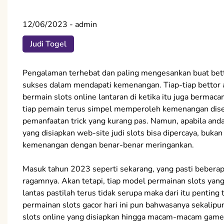
12/06/2023
-
admin
Judi Togel
Pengalaman terhebat dan paling mengesankan buat bettor
sukses dalam mendapati kemenangan. Tiap-tiap bettor 
bermain slots online lantaran di ketika itu juga berm
tiap pemain terus simpel memperoleh kemenangan diseba
pemanfaatan trick yang kurang pas. Namun, apabila and
yang disiapkan web-site judi slots bisa dipercaya, buka
kemenangan dengan benar-benar meringankan.
Masuk tahun 2023 seperti sekarang, yang pasti beberap
ragamnya. Akan tetapi, tiap model permainan slots yang
lantas pastilah terus tidak serupa maka dari itu pentin
permainan slots gacor hari ini pun bahwasanya sekalipu
slots online yang disiapkan hingga macam-macam games