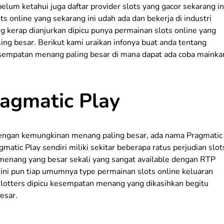
belum ketahui juga daftar provider slots yang gacor sekarang in
ts online yang sekarang ini udah ada dan bekerja di industri
g kerap dianjurkan dipicu punya permainan slots online yang
ing besar. Berikut kami uraikan infonya buat anda tentang
kesempatan menang paling besar di mana dapat ada coba mainka
ragmatic Play
h dengan kemungkinan menang paling besar, ada nama Pragmatic
gmatic Play sendiri miliki sekitar beberapa ratus perjudian slot
enang yang besar sekali yang sangat available dengan RTP
ang ini pun tiap umumnya type permainan slots online keluaran
 slotters dipicu kesempatan menang yang dikasihkan begitu
esar.