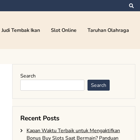
Judi Tembak Ikan
Slot Online
Taruhan Olahraga
Search
Search
Recent Posts
Kapan Waktu Terbaik untuk Mengaktifkan
Bonus Buy Slots Saat Bermain? Panduan