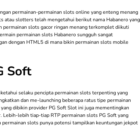
 dengan permainan-permainan slots online yang enteng menang
ts atau slotters telah mengetahui berikut nama Habanero yang
 permainan slots gacor ringan menang terkomplet diikuti
 bermain permainan slots Habanero sungguh sangat
an dengan HTML5 di mana bikin permainan slots mobile
G Soft
iketahui selaku pencipta permainan slots terpenting yang
ingkatkan dan me-launching beberapa ratus tipe permainan
 yang dibikin provider PG Soft Slot ini juga mementingkan
Lebih-lebih tiap-tiap RTP permainan slots PG Soft yang
kin permainan slots punya potensi tampilkan keuntungan jekpot