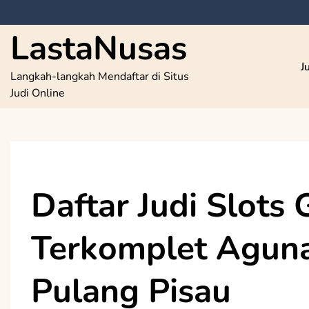
Skip
to
LastaNusas
content
J
Langkah-langkah Mendaftar di Situs
Judi Online
Daftar Judi Slots 
Terkomplet Agun
Pulang Pisau