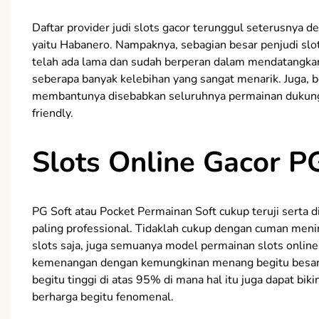
Daftar provider judi slots gacor terunggul seterusnya
yaitu Habanero. Nampaknya, sebagian besar penjudi slo
telah ada lama dan sudah berperan dalam mendatangkan
seberapa banyak kelebihan yang sangat menarik. Juga,
membantunya disebabkan seluruhnya permainan dukung
friendly.
Slots Online Gacor P
PG Soft atau Pocket Permainan Soft cukup teruji serta d
paling professional. Tidaklah cukup dengan cuman men
slots saja, juga semuanya model permainan slots online
kemenangan dengan kemungkinan menang begitu besar. 
begitu tinggi di atas 95% di mana hal itu juga dapat bi
berharga begitu fenomenal.