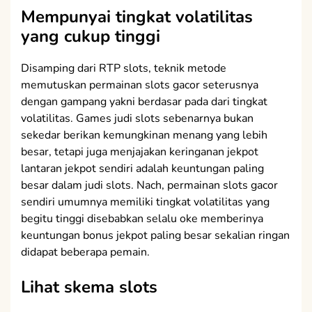
Mempunyai tingkat volatilitas
yang cukup tinggi
Disamping dari RTP slots, teknik metode
memutuskan permainan slots gacor seterusnya
dengan gampang yakni berdasar pada dari tingkat
volatilitas. Games judi slots sebenarnya bukan
sekedar berikan kemungkinan menang yang lebih
besar, tetapi juga menjajakan keringanan jekpot
lantaran jekpot sendiri adalah keuntungan paling
besar dalam judi slots. Nach, permainan slots gacor
sendiri umumnya memiliki tingkat volatilitas yang
begitu tinggi disebabkan selalu oke memberinya
keuntungan bonus jekpot paling besar sekalian ringan
didapat beberapa pemain.
Lihat skema slots