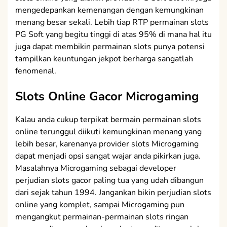
mengedepankan kemenangan dengan kemungkinan
menang besar sekali. Lebih tiap RTP permainan slots
PG Soft yang begitu tinggi di atas 95% di mana hal itu
juga dapat membikin permainan slots punya potensi
tampilkan keuntungan jekpot berharga sangatlah
fenomenal.
Slots Online Gacor Microgaming
Kalau anda cukup terpikat bermain permainan slots
online terunggul diikuti kemungkinan menang yang
lebih besar, karenanya provider slots Microgaming
dapat menjadi opsi sangat wajar anda pikirkan juga.
Masalahnya Microgaming sebagai developer
perjudian slots gacor paling tua yang udah dibangun
dari sejak tahun 1994. Jangankan bikin perjudian slots
online yang komplet, sampai Microgaming pun
mengangkut permainan-permainan slots ringan