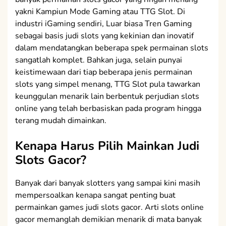
yakni Kampiun Mode Gaming atau TTG Slot. Di
industri iGaming sendiri, Luar biasa Tren Gaming
sebagai basis judi slots yang kekinian dan inovatif
dalam mendatangkan beberapa spek permainan slots
sangatlah komplet. Bahkan juga, selain punyai
keistimewaan dari tiap beberapa jenis permainan
slots yang simpel menang, TTG Slot pula tawarkan
keunggulan menarik lain berbentuk perjudian slots
online yang telah berbasiskan pada program hingga
terang mudah dimainkan.
Kenapa Harus Pilih Mainkan Judi
Slots Gacor?
Banyak dari banyak slotters yang sampai kini masih
mempersoalkan kenapa sangat penting buat
permainkan games judi slots gacor. Arti slots online
gacor memanglah demikian menarik di mata banyak