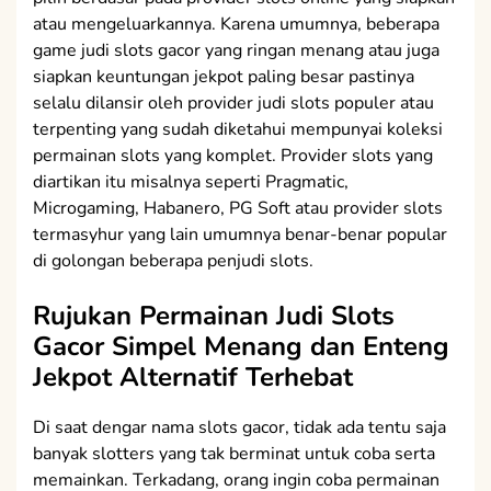
atau mengeluarkannya. Karena umumnya, beberapa
game judi slots gacor yang ringan menang atau juga
siapkan keuntungan jekpot paling besar pastinya
selalu dilansir oleh provider judi slots populer atau
terpenting yang sudah diketahui mempunyai koleksi
permainan slots yang komplet. Provider slots yang
diartikan itu misalnya seperti Pragmatic,
Microgaming, Habanero, PG Soft atau provider slots
termasyhur yang lain umumnya benar-benar popular
di golongan beberapa penjudi slots.
Rujukan Permainan Judi Slots
Gacor Simpel Menang dan Enteng
Jekpot Alternatif Terhebat
Di saat dengar nama slots gacor, tidak ada tentu saja
banyak slotters yang tak berminat untuk coba serta
memainkan. Terkadang, orang ingin coba permainan