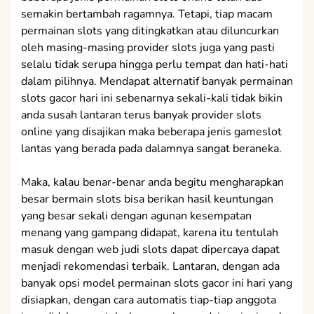
semakin bertambah ragamnya. Tetapi, tiap macam
permainan slots yang ditingkatkan atau diluncurkan
oleh masing-masing provider slots juga yang pasti
selalu tidak serupa hingga perlu tempat dan hati-hati
dalam pilihnya. Mendapat alternatif banyak permainan
slots gacor hari ini sebenarnya sekali-kali tidak bikin
anda susah lantaran terus banyak provider slots
online yang disajikan maka beberapa jenis gameslot
lantas yang berada pada dalamnya sangat beraneka.
Maka, kalau benar-benar anda begitu mengharapkan
besar bermain slots bisa berikan hasil keuntungan
yang besar sekali dengan agunan kesempatan
menang yang gampang didapat, karena itu tentulah
masuk dengan web judi slots dapat dipercaya dapat
menjadi rekomendasi terbaik. Lantaran, dengan ada
banyak opsi model permainan slots gacor ini hari yang
disiapkan, dengan cara automatis tiap-tiap anggota