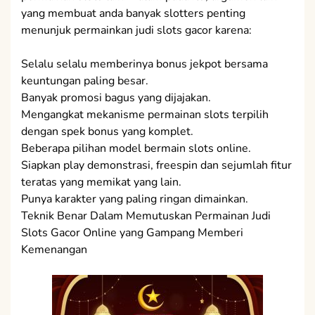
yang membuat anda banyak slotters penting
menunjuk permainkan judi slots gacor karena:
Selalu selalu memberinya bonus jekpot bersama
keuntungan paling besar.
Banyak promosi bagus yang dijajakan.
Mengangkat mekanisme permainan slots terpilih
dengan spek bonus yang komplet.
Beberapa pilihan model bermain slots online.
Siapkan play demonstrasi, freespin dan sejumlah fitur
teratas yang memikat yang lain.
Punya karakter yang paling ringan dimainkan.
Teknik Benar Dalam Memutuskan Permainan Judi
Slots Gacor Online yang Gampang Memberi
Kemenangan