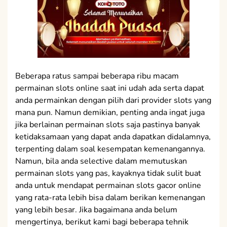
Beberapa ratus sampai beberapa ribu macam
permainan slots online saat ini udah ada serta dapat
anda permainkan dengan pilih dari provider slots yang
mana pun. Namun demikian, penting anda ingat juga
jika berlainan permainan slots saja pastinya banyak
ketidaksamaan yang dapat anda dapatkan didalamnya,
terpenting dalam soal kesempatan kemenangannya.
Namun, bila anda selective dalam memutuskan
permainan slots yang pas, kayaknya tidak sulit buat
anda untuk mendapat permainan slots gacor online
yang rata-rata lebih bisa dalam berikan kemenangan
yang lebih besar. Jika bagaimana anda belum
mengertinya, berikut kami bagi beberapa tehnik