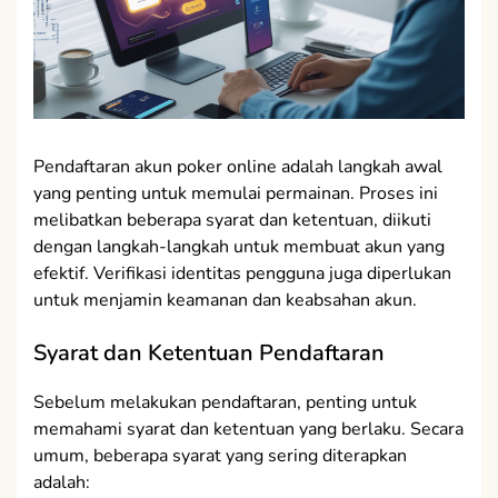
Pendaftaran akun poker online adalah langkah awal
yang penting untuk memulai permainan. Proses ini
melibatkan beberapa syarat dan ketentuan, diikuti
dengan langkah-langkah untuk membuat akun yang
efektif. Verifikasi identitas pengguna juga diperlukan
untuk menjamin keamanan dan keabsahan akun.
Syarat dan Ketentuan Pendaftaran
Sebelum melakukan pendaftaran, penting untuk
memahami syarat dan ketentuan yang berlaku. Secara
umum, beberapa syarat yang sering diterapkan
adalah: