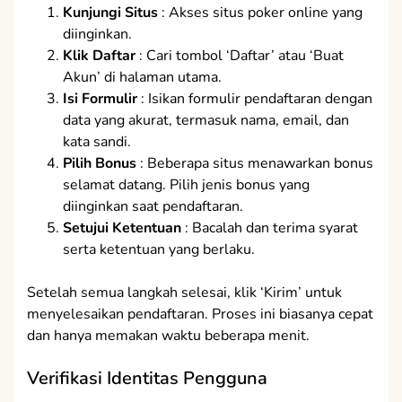
Kunjungi Situs
: Akses situs poker online yang
diinginkan.
Klik Daftar
: Cari tombol ‘Daftar’ atau ‘Buat
Akun’ di halaman utama.
Isi Formulir
: Isikan formulir pendaftaran dengan
data yang akurat, termasuk nama, email, dan
kata sandi.
Pilih Bonus
: Beberapa situs menawarkan bonus
selamat datang. Pilih jenis bonus yang
diinginkan saat pendaftaran.
Setujui Ketentuan
: Bacalah dan terima syarat
serta ketentuan yang berlaku.
Setelah semua langkah selesai, klik ‘Kirim’ untuk
menyelesaikan pendaftaran. Proses ini biasanya cepat
dan hanya memakan waktu beberapa menit.
Verifikasi Identitas Pengguna