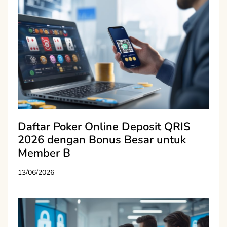
Daftar Poker Online Deposit QRIS
2026 dengan Bonus Besar untuk
Member B
13/06/2026