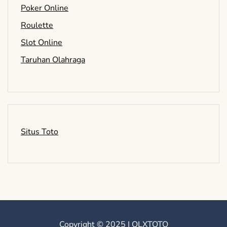
Poker Online
Roulette
Slot Online
Taruhan Olahraga
Situs Toto
Copyright © 2025 |
OLXTOTO