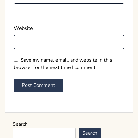
Website
Save my name, email, and website in this
browser for the next time I comment.
Search
Search