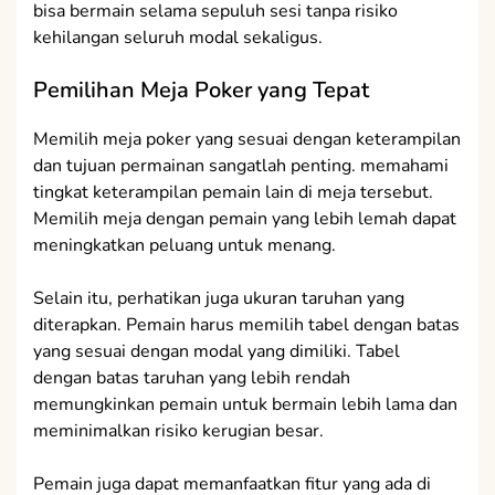
bisa bermain selama sepuluh sesi tanpa risiko
kehilangan seluruh modal sekaligus.
Pemilihan Meja Poker yang Tepat
Memilih meja poker yang sesuai dengan keterampilan
dan tujuan permainan sangatlah penting. memahami
tingkat keterampilan pemain lain di meja tersebut.
Memilih meja dengan pemain yang lebih lemah dapat
meningkatkan peluang untuk menang.
Selain itu, perhatikan juga ukuran taruhan yang
diterapkan. Pemain harus memilih tabel dengan batas
yang sesuai dengan modal yang dimiliki. Tabel
dengan batas taruhan yang lebih rendah
memungkinkan pemain untuk bermain lebih lama dan
meminimalkan risiko kerugian besar.
Pemain juga dapat memanfaatkan fitur yang ada di