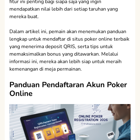
fitur ini penting bagi siapa saja yang ingin
mendapatkan nilai lebih dari setiap taruhan yang
mereka buat.
Dalam artikel ini, pemain akan menemukan panduan
lengkap untuk mendaftar di situs poker online terbaik
yang menerima deposit QRIS, serta tips untuk
memaksimalkan bonus yang ditawarkan. Melalui
informasi ini, mereka akan lebih siap untuk meraih
kemenangan di meja permainan.
Panduan Pendaftaran Akun Poker
Online