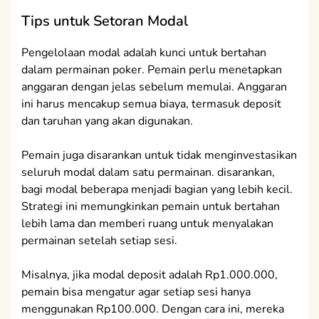
Tips untuk Setoran Modal
Pengelolaan modal adalah kunci untuk bertahan
dalam permainan poker. Pemain perlu menetapkan
anggaran dengan jelas sebelum memulai. Anggaran
ini harus mencakup semua biaya, termasuk deposit
dan taruhan yang akan digunakan.
Pemain juga disarankan untuk tidak menginvestasikan
seluruh modal dalam satu permainan. disarankan,
bagi modal beberapa menjadi bagian yang lebih kecil.
Strategi ini memungkinkan pemain untuk bertahan
lebih lama dan memberi ruang untuk menyalakan
permainan setelah setiap sesi.
Misalnya, jika modal deposit adalah Rp1.000.000,
pemain bisa mengatur agar setiap sesi hanya
menggunakan Rp100.000. Dengan cara ini, mereka