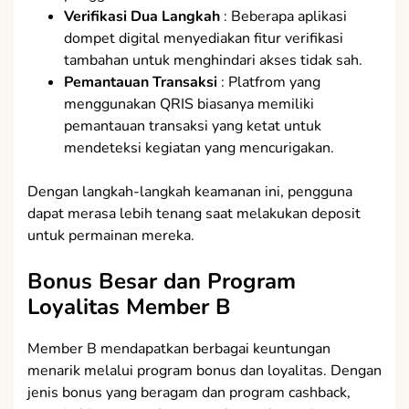
Verifikasi Dua Langkah
: Beberapa aplikasi
dompet digital menyediakan fitur verifikasi
tambahan untuk menghindari akses tidak sah.
Pemantauan Transaksi
: Platfrom yang
menggunakan QRIS biasanya memiliki
pemantauan transaksi yang ketat untuk
mendeteksi kegiatan yang mencurigakan.
Dengan langkah-langkah keamanan ini, pengguna
dapat merasa lebih tenang saat melakukan deposit
untuk permainan mereka.
Bonus Besar dan Program
Loyalitas Member B
Member B mendapatkan berbagai keuntungan
menarik melalui program bonus dan loyalitas. Dengan
jenis bonus yang beragam dan program cashback,