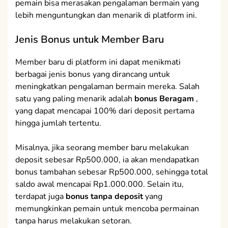
pemain bisa merasakan pengalaman bermain yang
lebih menguntungkan dan menarik di platform ini.
Jenis Bonus untuk Member Baru
Member baru di platform ini dapat menikmati
berbagai jenis bonus yang dirancang untuk
meningkatkan pengalaman bermain mereka. Salah
satu yang paling menarik adalah
bonus Beragam
,
yang dapat mencapai 100% dari deposit pertama
hingga jumlah tertentu.
Misalnya, jika seorang member baru melakukan
deposit sebesar Rp500.000, ia akan mendapatkan
bonus tambahan sebesar Rp500.000, sehingga total
saldo awal mencapai Rp1.000.000. Selain itu,
terdapat juga
bonus tanpa deposit
yang
memungkinkan pemain untuk mencoba permainan
tanpa harus melakukan setoran.