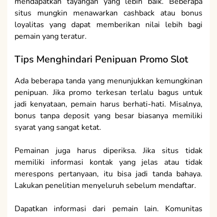
mendapatkan tayangan yang lebih baik. Beberapa
situs mungkin menawarkan cashback atau bonus
loyalitas yang dapat memberikan nilai lebih bagi
pemain yang teratur.
Tips Menghindari Penipuan Promo Slot
Ada beberapa tanda yang menunjukkan kemungkinan
penipuan. Jika promo terkesan terlalu bagus untuk
jadi kenyataan, pemain harus berhati-hati. Misalnya,
bonus tanpa deposit yang besar biasanya memiliki
syarat yang sangat ketat.
Pemainan juga harus diperiksa. Jika situs tidak
memiliki informasi kontak yang jelas atau tidak
merespons pertanyaan, itu bisa jadi tanda bahaya.
Lakukan penelitian menyeluruh sebelum mendaftar.
Dapatkan informasi dari pemain lain. Komunitas