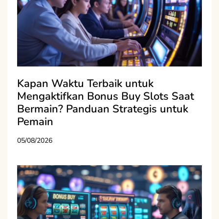
Kapan Waktu Terbaik untuk
Mengaktifkan Bonus Buy Slots Saat
Bermain? Panduan Strategis untuk
Pemain
05/08/2026