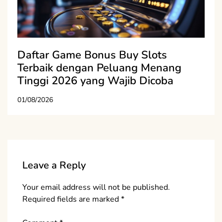
Daftar Game Bonus Buy Slots
Terbaik dengan Peluang Menang
Tinggi 2026 yang Wajib Dicoba
01/08/2026
Leave a Reply
Your email address will not be published.
Required fields are marked
*