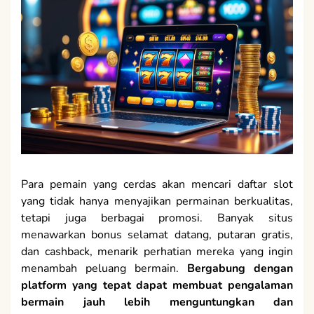
Para pemain yang cerdas akan mencari daftar slot
yang tidak hanya menyajikan permainan berkualitas,
tetapi juga berbagai promosi. Banyak situs
menawarkan bonus selamat datang, putaran gratis,
dan cashback, menarik perhatian mereka yang ingin
menambah peluang bermain.
Bergabung dengan
platform yang tepat dapat membuat pengalaman
bermain jauh lebih menguntungkan dan