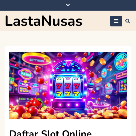
Skip
to
LastaNusas
content
Daftar Slot Online