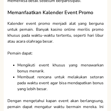
memeriksa detail sebelum berpartisipasi.
Memanfaatkan Kalender Event Promo
Kalender event promo menjadi alat yang berguna
untuk pemain. Banyak kasino online merilis promo
khusus pada waktu-waktu tertentu, seperti hari libur
atau acara olahraga besar.
Pemain dapat:
Mengikuti event khusus yang menawarkan
bonus menarik.
Membuat rencana untuk melakukan setoran
pada waktu event agar bisa mendapatkan bonus
yang lebih besar.
Dengan mengetahui kapan event akan berlangsung,
pemain dapat mengatur waktu bermain mereka. Ini