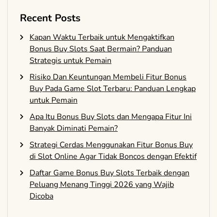
Recent Posts
Kapan Waktu Terbaik untuk Mengaktifkan
Bonus Buy Slots Saat Bermain? Panduan
Strategis untuk Pemain
Risiko Dan Keuntungan Membeli Fitur Bonus
Buy Pada Game Slot Terbaru: Panduan Lengkap
untuk Pemain
Apa Itu Bonus Buy Slots dan Mengapa Fitur Ini
Banyak Diminati Pemain?
Strategi Cerdas Menggunakan Fitur Bonus Buy
di Slot Online Agar Tidak Boncos dengan Efektif
Daftar Game Bonus Buy Slots Terbaik dengan
Peluang Menang Tinggi 2026 yang Wajib
Dicoba