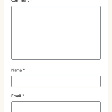
Comment
*
Name
*
Email
*