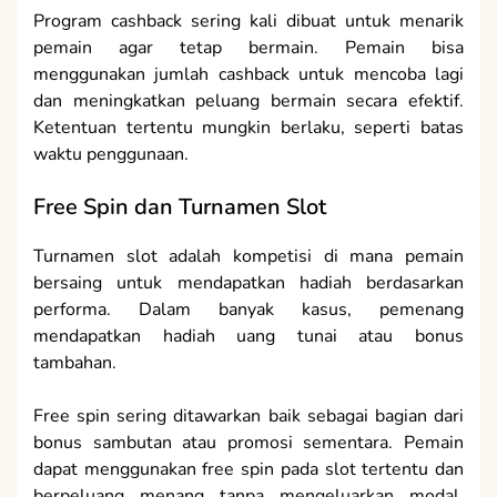
Program cashback sering kali dibuat untuk menarik
pemain agar tetap bermain. Pemain bisa
menggunakan jumlah cashback untuk mencoba lagi
dan meningkatkan peluang bermain secara efektif.
Ketentuan tertentu mungkin berlaku, seperti batas
waktu penggunaan.
Free Spin dan Turnamen Slot
Turnamen slot adalah kompetisi di mana pemain
bersaing untuk mendapatkan hadiah berdasarkan
performa. Dalam banyak kasus, pemenang
mendapatkan hadiah uang tunai atau bonus
tambahan.
Free spin sering ditawarkan baik sebagai bagian dari
bonus sambutan atau promosi sementara. Pemain
dapat menggunakan free spin pada slot tertentu dan
berpeluang menang tanpa mengeluarkan modal.