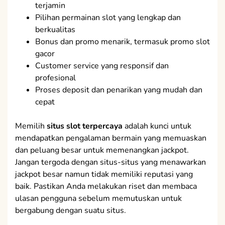
terjamin
Pilihan permainan slot yang lengkap dan
berkualitas
Bonus dan promo menarik, termasuk promo slot
gacor
Customer service yang responsif dan
profesional
Proses deposit dan penarikan yang mudah dan
cepat
Memilih
situs slot terpercaya
adalah kunci untuk
mendapatkan pengalaman bermain yang memuaskan
dan peluang besar untuk memenangkan jackpot.
Jangan tergoda dengan situs-situs yang menawarkan
jackpot besar namun tidak memiliki reputasi yang
baik. Pastikan Anda melakukan riset dan membaca
ulasan pengguna sebelum memutuskan untuk
bergabung dengan suatu situs.