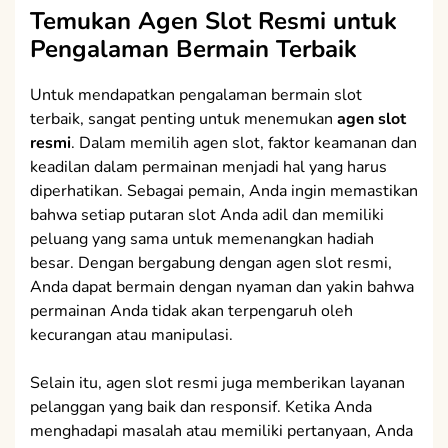
Temukan Agen Slot Resmi untuk
Pengalaman Bermain Terbaik
Untuk mendapatkan pengalaman bermain slot
terbaik, sangat penting untuk menemukan
agen slot
resmi
. Dalam memilih agen slot, faktor keamanan dan
keadilan dalam permainan menjadi hal yang harus
diperhatikan. Sebagai pemain, Anda ingin memastikan
bahwa setiap putaran slot Anda adil dan memiliki
peluang yang sama untuk memenangkan hadiah
besar. Dengan bergabung dengan agen slot resmi,
Anda dapat bermain dengan nyaman dan yakin bahwa
permainan Anda tidak akan terpengaruh oleh
kecurangan atau manipulasi.
Selain itu, agen slot resmi juga memberikan layanan
pelanggan yang baik dan responsif. Ketika Anda
menghadapi masalah atau memiliki pertanyaan, Anda