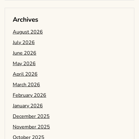
Archives
August 2026
July 2026
June 2026
May 2026
April 2026
March 2026
February 2026
January 2026
December 2025
November 2025
October 2025