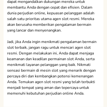
dapat mengandalkan dukungan mereka untuk
membantu Anda dengan cepat dan efisien. Dalam
dunia perjudian online, kepuasan pelanggan adalah
salah satu prioritas utama agen slot resmi. Mereka
akan berusaha memberikan pengalaman bermain
yang lancar dan menyenangkan.
Jadi, jika Anda ingin menikmati pengalaman bermain
slot terbaik, jangan ragu untuk mencari agen slot
resmi. Dengan melakukan ini, Anda dapat menjaga
keamanan dan keadilan permainan slot Anda, serta
menikmati layanan pelanggan yang baik. Nikmati
sensasi bermain di mesin slot yang menarik dengan
percaya diri dan kembangkan potensi kemenangan
Anda. Temukan agen slot resmi yang telah terbukti
menjadi tempat yang aman dan tepercaya untuk
memenuhi kebutuhan perjudian online Anda.