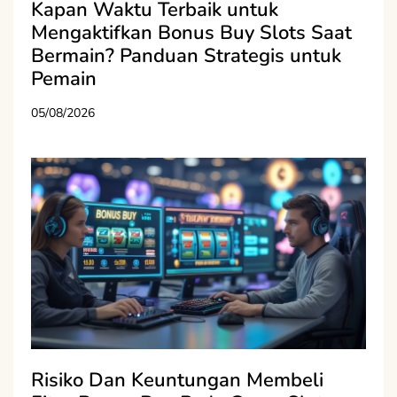
Kapan Waktu Terbaik untuk
Mengaktifkan Bonus Buy Slots Saat
Bermain? Panduan Strategis untuk
Pemain
05/08/2026
Risiko Dan Keuntungan Membeli