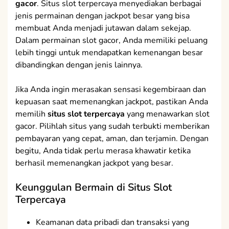
gacor
. Situs slot terpercaya menyediakan berbagai
jenis permainan dengan jackpot besar yang bisa
membuat Anda menjadi jutawan dalam sekejap.
Dalam permainan slot gacor, Anda memiliki peluang
lebih tinggi untuk mendapatkan kemenangan besar
dibandingkan dengan jenis lainnya.
Jika Anda ingin merasakan sensasi kegembiraan dan
kepuasan saat memenangkan jackpot, pastikan Anda
memilih
situs slot terpercaya
yang menawarkan slot
gacor. Pilihlah situs yang sudah terbukti memberikan
pembayaran yang cepat, aman, dan terjamin. Dengan
begitu, Anda tidak perlu merasa khawatir ketika
berhasil memenangkan jackpot yang besar.
Keunggulan Bermain di Situs Slot
Terpercaya
Keamanan data pribadi dan transaksi yang