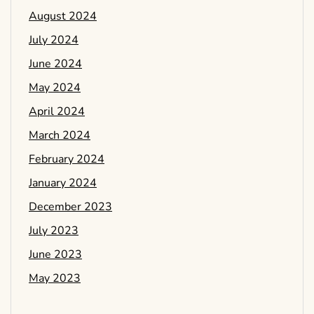
August 2024
July 2024
June 2024
May 2024
April 2024
March 2024
February 2024
January 2024
December 2023
July 2023
June 2023
May 2023