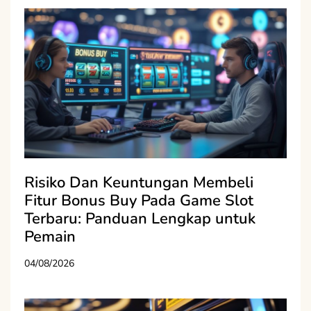
Risiko Dan Keuntungan Membeli
Fitur Bonus Buy Pada Game Slot
Terbaru: Panduan Lengkap untuk
Pemain
04/08/2026