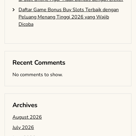
Daftar Game Bonus Buy Slots Terbaik dengan
Peluang Menang Tinggi 2026 yang Wajib
Dicoba
Recent Comments
No comments to show.
Archives
August 2026
July 2026