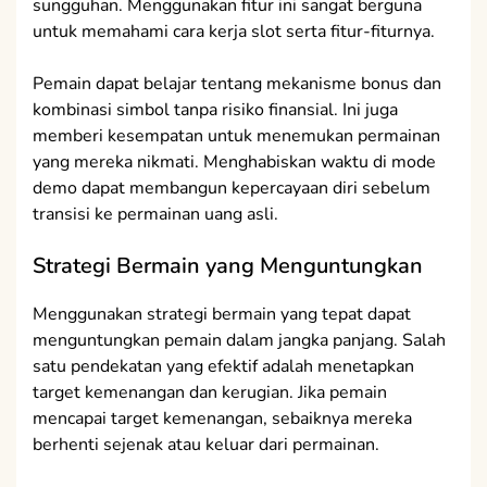
sungguhan. Menggunakan fitur ini sangat berguna
untuk memahami cara kerja slot serta fitur-fiturnya.
Pemain dapat belajar tentang mekanisme bonus dan
kombinasi simbol tanpa risiko finansial. Ini juga
memberi kesempatan untuk menemukan permainan
yang mereka nikmati. Menghabiskan waktu di mode
demo dapat membangun kepercayaan diri sebelum
transisi ke permainan uang asli.
Strategi Bermain yang Menguntungkan
Menggunakan strategi bermain yang tepat dapat
menguntungkan pemain dalam jangka panjang. Salah
satu pendekatan yang efektif adalah menetapkan
target kemenangan dan kerugian. Jika pemain
mencapai target kemenangan, sebaiknya mereka
berhenti sejenak atau keluar dari permainan.