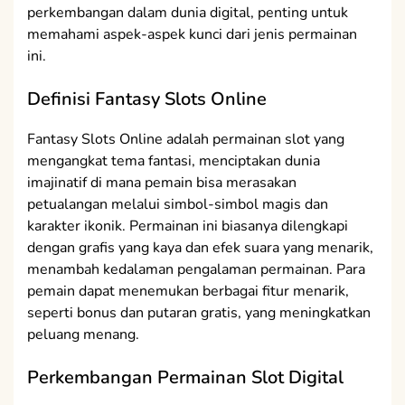
perkembangan dalam dunia digital, penting untuk
memahami aspek-aspek kunci dari jenis permainan
ini.
Definisi Fantasy Slots Online
Fantasy Slots Online adalah permainan slot yang
mengangkat tema fantasi, menciptakan dunia
imajinatif di mana pemain bisa merasakan
petualangan melalui simbol-simbol magis dan
karakter ikonik. Permainan ini biasanya dilengkapi
dengan grafis yang kaya dan efek suara yang menarik,
menambah kedalaman pengalaman permainan. Para
pemain dapat menemukan berbagai fitur menarik,
seperti bonus dan putaran gratis, yang meningkatkan
peluang menang.
Perkembangan Permainan Slot Digital