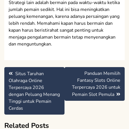
Strategi lain adalah bermain pada waktu-waktu ketika
jumlah pemain sedikit. Hal ini bisa meningkatkan
peluang kemenangan, karena adanya persaingan yang
lebih rendah. Memahami kapan harus bermain dan
kapan harus beristirahat sangat penting untuk
menjaga pengalaman bermain tetap menyenangkan
dan menguntungkan.
Post
Panduan Memilih
Situs Taruhan
navigation
Fantasy Slots Online
Olahraga Online
Terpercaya 2026 untuk
Terpercaya 2026
dengan Peluang Menang
Pemain Slot Pemula
Tinggi untuk Pemain
Cerdas
Related Posts