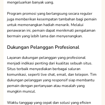
mengeluarkan banyak uang.
Program promosi yang berlangsung secara reguler
juga memberikan kesempatan tambahan bagi pemain
untuk memenangkan hadiah menarik. Melalui
penawaran ini, pemain dapat menikmati pengalaman
bermain yang lebih lama dan menyenangkan.
Dukungan Pelanggan Profesional
Layanan dukungan pelanggan yang profesional
menjadi indikasi penting dari kualitas sebuah situs.
Situs terbaik menyediakan berbagai saluran
komunikasi, seperti live chat, email, dan telepon. Tim
dukungan pelanggan yang responsif siap membantu
pemain dengan pertanyaan atau masalah yang
mungkin muncul.
Waktu tanggap yang cepat dan solusi yang efisien