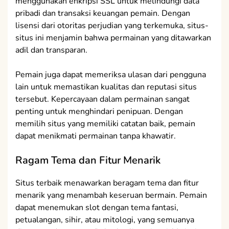
menggunakan enkripsi SSL untuk melindungi data
pribadi dan transaksi keuangan pemain. Dengan
lisensi dari otoritas perjudian yang terkemuka, situs-
situs ini menjamin bahwa permainan yang ditawarkan
adil dan transparan.
Pemain juga dapat memeriksa ulasan dari pengguna
lain untuk memastikan kualitas dan reputasi situs
tersebut. Kepercayaan dalam permainan sangat
penting untuk menghindari penipuan. Dengan
memilih situs yang memiliki catatan baik, pemain
dapat menikmati permainan tanpa khawatir.
Ragam Tema dan Fitur Menarik
Situs terbaik menawarkan beragam tema dan fitur
menarik yang menambah keseruan bermain. Pemain
dapat menemukan slot dengan tema fantasi,
petualangan, sihir, atau mitologi, yang semuanya