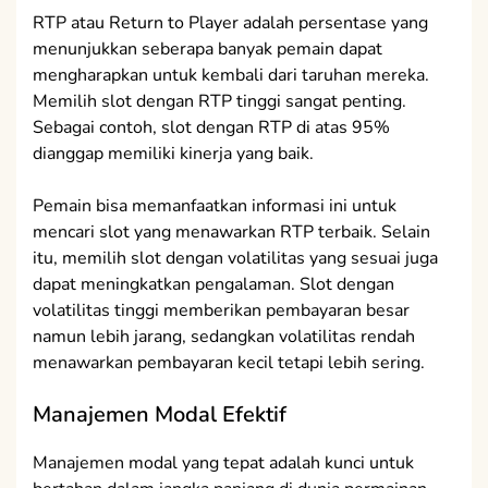
RTP atau Return to Player adalah persentase yang
menunjukkan seberapa banyak pemain dapat
mengharapkan untuk kembali dari taruhan mereka.
Memilih slot dengan RTP tinggi sangat penting.
Sebagai contoh, slot dengan RTP di atas 95%
dianggap memiliki kinerja yang baik.
Pemain bisa memanfaatkan informasi ini untuk
mencari slot yang menawarkan RTP terbaik. Selain
itu, memilih slot dengan volatilitas yang sesuai juga
dapat meningkatkan pengalaman. Slot dengan
volatilitas tinggi memberikan pembayaran besar
namun lebih jarang, sedangkan volatilitas rendah
menawarkan pembayaran kecil tetapi lebih sering.
Manajemen Modal Efektif
Manajemen modal yang tepat adalah kunci untuk