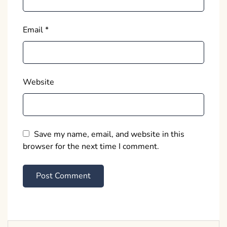
Email
*
Website
Save my name, email, and website in this
browser for the next time I comment.