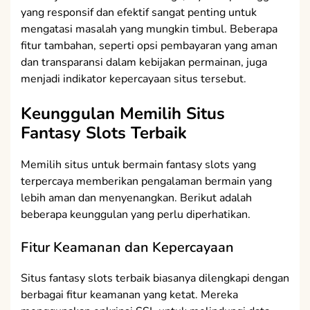
yang responsif dan efektif sangat penting untuk
mengatasi masalah yang mungkin timbul. Beberapa
fitur tambahan, seperti opsi pembayaran yang aman
dan transparansi dalam kebijakan permainan, juga
menjadi indikator kepercayaan situs tersebut.
Keunggulan Memilih Situs
Fantasy Slots Terbaik
Memilih situs untuk bermain fantasy slots yang
terpercaya memberikan pengalaman bermain yang
lebih aman dan menyenangkan. Berikut adalah
beberapa keunggulan yang perlu diperhatikan.
Fitur Keamanan dan Kepercayaan
Situs fantasy slots terbaik biasanya dilengkapi dengan
berbagai fitur keamanan yang ketat. Mereka