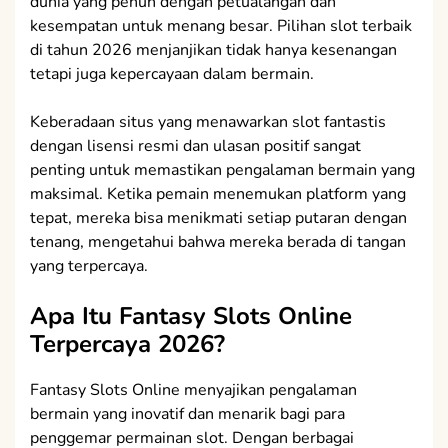
dunia yang penuh dengan petualangan dan
kesempatan untuk menang besar. Pilihan slot terbaik
di tahun 2026 menjanjikan tidak hanya kesenangan
tetapi juga kepercayaan dalam bermain.
Keberadaan situs yang menawarkan slot fantastis
dengan lisensi resmi dan ulasan positif sangat
penting untuk memastikan pengalaman bermain yang
maksimal. Ketika pemain menemukan platform yang
tepat, mereka bisa menikmati setiap putaran dengan
tenang, mengetahui bahwa mereka berada di tangan
yang terpercaya.
Apa Itu Fantasy Slots Online
Terpercaya 2026?
Fantasy Slots Online menyajikan pengalaman
bermain yang inovatif dan menarik bagi para
penggemar permainan slot. Dengan berbagai