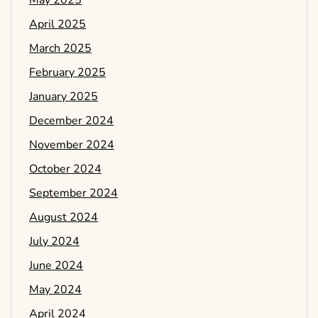
April 2025
March 2025
February 2025
January 2025
December 2024
November 2024
October 2024
September 2024
August 2024
July 2024
June 2024
May 2024
April 2024