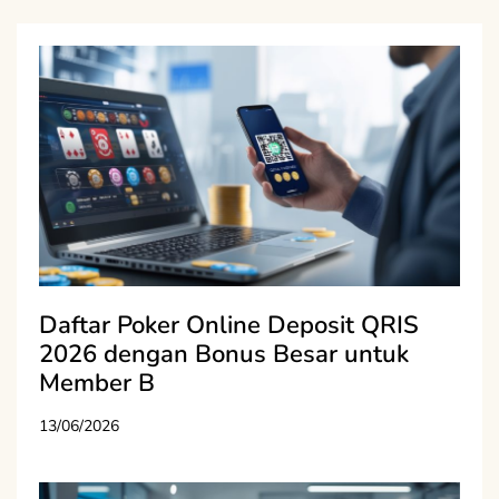
Daftar Poker Online Deposit QRIS
2026 dengan Bonus Besar untuk
Member B
13/06/2026