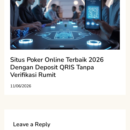
Situs Poker Online Terbaik 2026
Dengan Deposit QRIS Tanpa
Verifikasi Rumit
11/06/2026
Leave a Reply