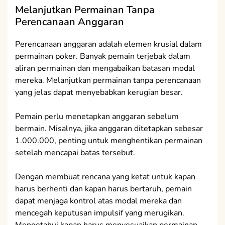
Melanjutkan Permainan Tanpa
Perencanaan Anggaran
Perencanaan anggaran adalah elemen krusial dalam
permainan poker. Banyak pemain terjebak dalam
aliran permainan dan mengabaikan batasan modal
mereka. Melanjutkan permainan tanpa perencanaan
yang jelas dapat menyebabkan kerugian besar.
Pemain perlu menetapkan anggaran sebelum
bermain. Misalnya, jika anggaran ditetapkan sebesar
1.000.000, penting untuk menghentikan permainan
setelah mencapai batas tersebut.
Dengan membuat rencana yang ketat untuk kapan
harus berhenti dan kapan harus bertaruh, pemain
dapat menjaga kontrol atas modal mereka dan
mencegah keputusan impulsif yang merugikan.