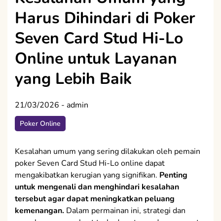
Harus Dihindari di Poker
Seven Card Stud Hi-Lo
Online untuk Layanan
yang Lebih Baik
21/03/2026
-
admin
Poker Online
Kesalahan umum yang sering dilakukan oleh pemain
poker Seven Card Stud Hi-Lo online dapat
mengakibatkan kerugian yang signifikan.
Penting
untuk mengenali dan menghindari kesalahan
tersebut agar dapat meningkatkan peluang
kemenangan.
Dalam permainan ini, strategi dan