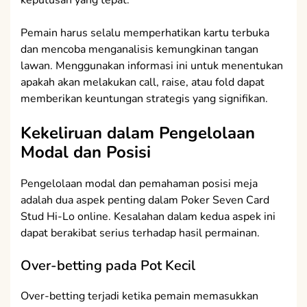
keputusan yang tepat.
Pemain harus selalu memperhatikan kartu terbuka
dan mencoba menganalisis kemungkinan tangan
lawan. Menggunakan informasi ini untuk menentukan
apakah akan melakukan call, raise, atau fold dapat
memberikan keuntungan strategis yang signifikan.
Kekeliruan dalam Pengelolaan
Modal dan Posisi
Pengelolaan modal dan pemahaman posisi meja
adalah dua aspek penting dalam Poker Seven Card
Stud Hi-Lo online. Kesalahan dalam kedua aspek ini
dapat berakibat serius terhadap hasil permainan.
Over-betting pada Pot Kecil
Over-betting terjadi ketika pemain memasukkan