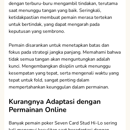
dengan terburu-buru mengambil tindakan, terutama
saat menunggu tangan yang baik. Seringkali,
ketidakpastian membuat pemain merasa tertekan
untuk bertindak, yang dapat mengarah pada
keputusan yang sembrono.
Pemain disarankan untuk menetapkan batas dan
fokus pada strategi jangka panjang. Memahami bahwa
tidak semua tangan akan menguntungkan adalah
kunci. Mengembangkan disiplin untuk menunggu
kesempatan yang tepat, serta mengenali waktu yang
tepat untuk fold, sangat penting dalam
mempertahankan keunggulan dalam permainan.
Kurangnya Adaptasi dengan
Permainan Online
Banyak pemain poker Seven Card Stud Hi-Lo sering
kali menemui kesulitan saat beradaptasi dengan