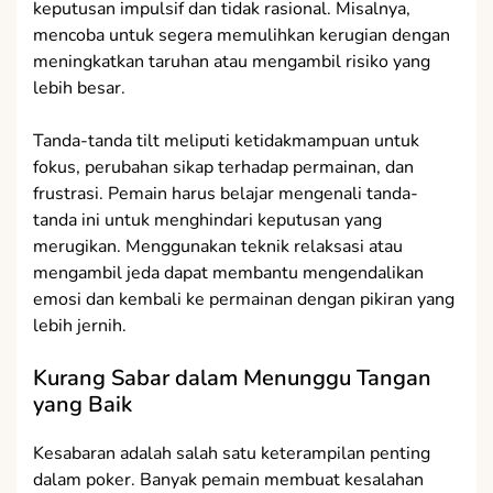
keputusan impulsif dan tidak rasional. Misalnya,
mencoba untuk segera memulihkan kerugian dengan
meningkatkan taruhan atau mengambil risiko yang
lebih besar.
Tanda-tanda tilt meliputi ketidakmampuan untuk
fokus, perubahan sikap terhadap permainan, dan
frustrasi. Pemain harus belajar mengenali tanda-
tanda ini untuk menghindari keputusan yang
merugikan. Menggunakan teknik relaksasi atau
mengambil jeda dapat membantu mengendalikan
emosi dan kembali ke permainan dengan pikiran yang
lebih jernih.
Kurang Sabar dalam Menunggu Tangan
yang Baik
Kesabaran adalah salah satu keterampilan penting
dalam poker. Banyak pemain membuat kesalahan