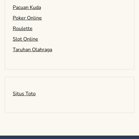
Pacuan Kuda
Poker Online
Roulette
Slot Online
Taruhan Olahraga
Situs Toto