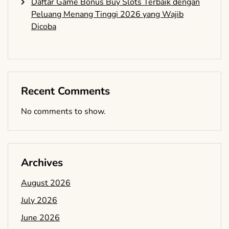
Daftar Game Bonus Buy Slots Terbaik dengan
Peluang Menang Tinggi 2026 yang Wajib
Dicoba
Recent Comments
No comments to show.
Archives
August 2026
July 2026
June 2026