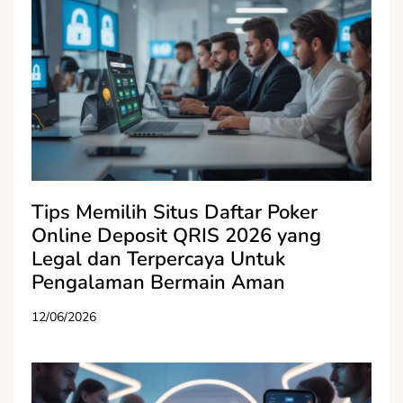
Tips Memilih Situs Daftar Poker
Online Deposit QRIS 2026 yang
Legal dan Terpercaya Untuk
Pengalaman Bermain Aman
12/06/2026