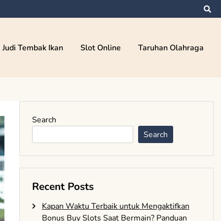
Judi Tembak Ikan
Slot Online
Taruhan Olahraga
Search
Search
Recent Posts
Kapan Waktu Terbaik untuk Mengaktifkan
Bonus Buy Slots Saat Bermain? Panduan