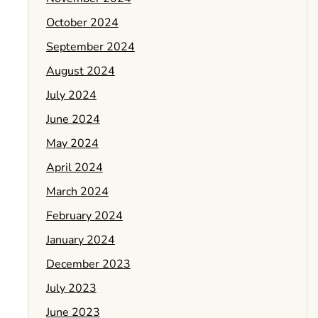
October 2024
September 2024
August 2024
July 2024
June 2024
May 2024
April 2024
March 2024
February 2024
January 2024
December 2023
July 2023
June 2023