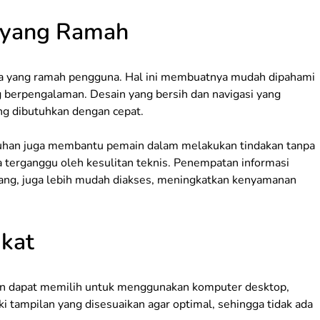
a yang Ramah
a yang ramah pengguna. Hal ini membuatnya mudah dipahami
 berpengalaman. Desain yang bersih dan navigasi yang
 dibutuhkan dengan cepat.
aruhan juga membantu pemain dalam melakukan tindakan tanpa
 terganggu oleh kesulitan teknis. Penempatan informasi
uang, juga lebih mudah diakses, meningkatkan kenyamanan
gkat
in dapat memilih untuk menggunakan komputer desktop,
ki tampilan yang disesuaikan agar optimal, sehingga tidak ada