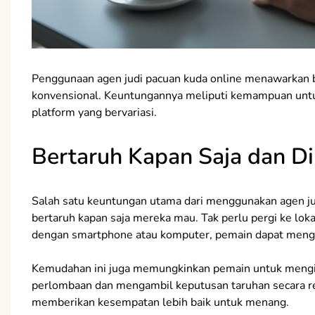
Penggunaan agen judi pacuan kuda online menawarkan b
konvensional. Keuntungannya meliputi kemampuan untu
platform yang bervariasi.
Bertaruh Kapan Saja dan D
Salah satu keuntungan utama dari menggunakan agen j
bertaruh kapan saja mereka mau. Tak perlu pergi ke lok
dengan smartphone atau komputer, pemain dapat mengaks
Kemudahan ini juga memungkinkan pemain untuk mengiku
perlombaan dan mengambil keputusan taruhan secara re
memberikan kesempatan lebih baik untuk menang.