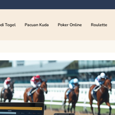
udi Togel
Pacuan Kuda
Poker Online
Roulette