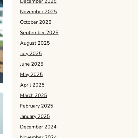
December 2025
November 2025
October 2025
September 2025
August 2025
July 2025
June 2025
May 2025
April 2025
March 2025
February 2025
January 2025
December 2024
November 2024