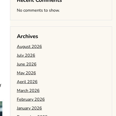
Recent Comments
No comments to show.
Archives
August 2026
July 2026
June 2026
May 2026
April 2026
f
March 2026
February 2026
January 2026