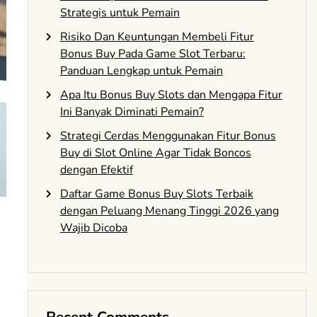
Strategis untuk Pemain
Risiko Dan Keuntungan Membeli Fitur
Bonus Buy Pada Game Slot Terbaru:
Panduan Lengkap untuk Pemain
Apa Itu Bonus Buy Slots dan Mengapa Fitur
Ini Banyak Diminati Pemain?
Strategi Cerdas Menggunakan Fitur Bonus
Buy di Slot Online Agar Tidak Boncos
dengan Efektif
Daftar Game Bonus Buy Slots Terbaik
dengan Peluang Menang Tinggi 2026 yang
Wajib Dicoba