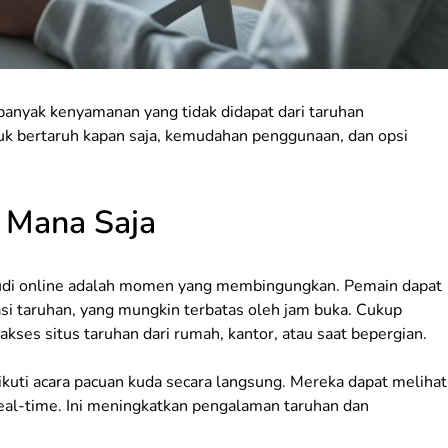
anyak kenyamanan yang tidak didapat dari taruhan
k bertaruh kapan saja, kemudahan penggunaan, dan opsi
i Mana Saja
udi online adalah momen yang membingungkan. Pemain dapat
asi taruhan, yang mungkin terbatas oleh jam buka. Cukup
es situs taruhan dari rumah, kantor, atau saat bepergian.
ti acara pacuan kuda secara langsung. Mereka dapat melihat
al-time. Ini meningkatkan pengalaman taruhan dan