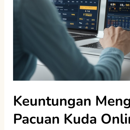
Keuntungan Meng
Pacuan Kuda Onli