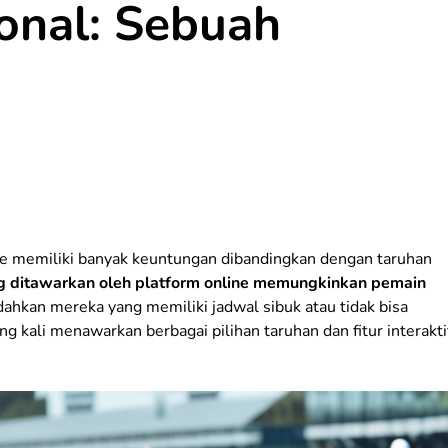
onal: Sebuah
e memiliki banyak keuntungan dibandingkan dengan taruhan
 ditawarkan oleh platform online memungkinkan pemain
hkan mereka yang memiliki jadwal sibuk atau tidak bisa
ring kali menawarkan berbagai pilihan taruhan dan fitur interakti