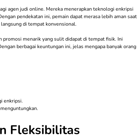
agi agen judi online. Mereka menerapkan teknologi enkripsi
 Dengan pendekatan ini, pemain dapat merasa lebih aman saat
 langsung di tempat konvensional.
promosi menarik yang sulit didapat di tempat fisik. Ini
. Dengan berbagai keuntungan ini, jelas mengapa banyak orang
 enkripsi.
h menguntungkan.
Fleksibilitas