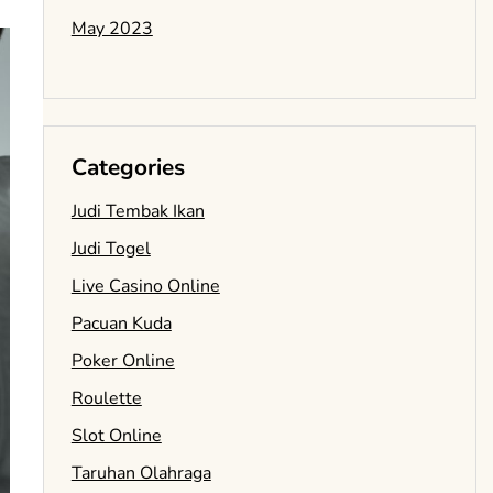
May 2023
Categories
Judi Tembak Ikan
Judi Togel
Live Casino Online
Pacuan Kuda
Poker Online
Roulette
Slot Online
Taruhan Olahraga