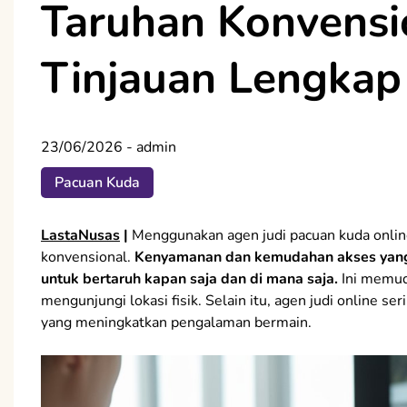
Taruhan Konvensi
Tinjauan Lengkap
23/06/2026
-
admin
Pacuan Kuda
LastaNusas
|
Menggunakan agen judi pacuan kuda onlin
konvensional.
Kenyamanan dan kemudahan akses yang
untuk bertaruh kapan saja dan di mana saja.
Ini memuda
mengunjungi lokasi fisik. Selain itu, agen judi online se
yang meningkatkan pengalaman bermain.