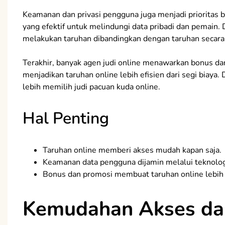
Keamanan dan privasi pengguna juga menjadi prioritas b
yang efektif untuk melindungi data pribadi dan pemain.
melakukan taruhan dibandingkan dengan taruhan secara
Terakhir, banyak agen judi online menawarkan bonus dan 
menjadikan taruhan online lebih efisien dari segi biaya
lebih memilih judi pacuan kuda online.
Hal Penting
Taruhan online memberi akses mudah kapan saja.
Keamanan data pengguna dijamin melalui teknologi
Bonus dan promosi membuat taruhan online lebi
Kemudahan Akses dan 