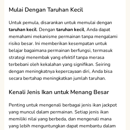
Mulai Dengan Taruhan Kecil
Untuk pemula, disarankan untuk memulai dengan
taruhan kecil
. Dengan
taruhan kecil
, Anda dapat
memahami mekanisme permainan tanpa mengalami
risiko besar. Ini memberikan kesempatan untuk
belajar bagaimana permainan berfungsi, termasuk
strategi menembak yang efektif tanpa merasa
terbebani oleh kekalahan yang signifikan. Seiring
dengan meningkatnya kepercayaan diri, Anda bisa
secara bertahap meningkatkan jumlah taruhan.
Kenali Jenis Ikan untuk Menang Besar
Penting untuk mengenali berbagai jenis ikan jackpot
yang muncul dalam permainan. Setiap jenis ikan
memiliki nilai yang berbeda, dan mengenali mana
yang lebih menguntungkan dapat membantu dalam