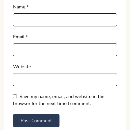
Name
*
Email
*
Website
Save my name, email, and website in this
browser for the next time I comment.