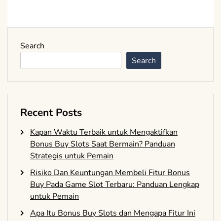
Search
Search
Recent Posts
Kapan Waktu Terbaik untuk Mengaktifkan
Bonus Buy Slots Saat Bermain? Panduan
Strategis untuk Pemain
Risiko Dan Keuntungan Membeli Fitur Bonus
Buy Pada Game Slot Terbaru: Panduan Lengkap
untuk Pemain
Apa Itu Bonus Buy Slots dan Mengapa Fitur Ini