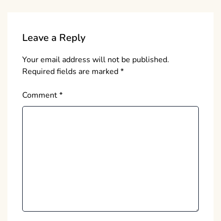
Leave a Reply
Your email address will not be published.
Required fields are marked
*
Comment
*