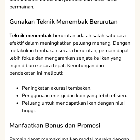
permainan.
Gunakan Teknik Menembak Berurutan
Teknik menembak
berurutan adalah salah satu cara
efektif dalam meningkatkan peluang menang. Dengan
melakukan tembakan secara berurutan, pemain dapat
lebih fokus dan mengarahkan senjata ke ikan yang
ingin diburu secara tepat. Keuntungan dari
pendekatan ini meliputi:
Peningkatan akurasi tembakan.
Penggunaan energi dan koin yang lebih efisien.
Peluang untuk mendapatkan ikan dengan nilai
tinggi.
Manfaatkan Bonus dan Promosi
Pemain dapat memaksimalkan modal mereka dengan