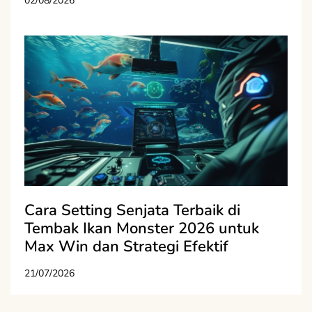
02/08/2026
Cara Setting Senjata Terbaik di
Tembak Ikan Monster 2026 untuk
Max Win dan Strategi Efektif
21/07/2026