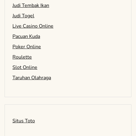
Judi Tembak Ikan
Judi Togel
Live Casino Online
Pacuan Kuda
Poker Online
Roulette
Slot Online
Taruhan Olahraga
Situs Toto