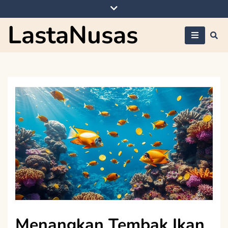
Skip
to
LastaNusas
content
Menangkan Tembak Ikan