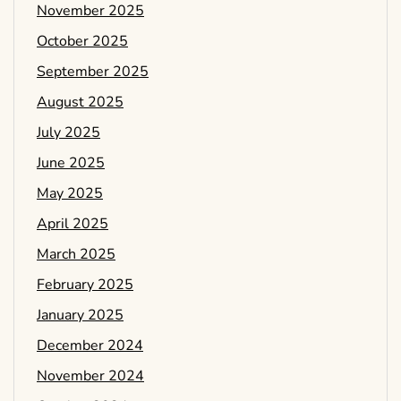
November 2025
October 2025
September 2025
August 2025
July 2025
June 2025
May 2025
April 2025
March 2025
February 2025
January 2025
December 2024
November 2024