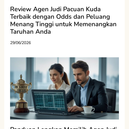
Review Agen Judi Pacuan Kuda
Terbaik dengan Odds dan Peluang
Menang Tinggi untuk Memenangkan
Taruhan Anda
29/06/2026