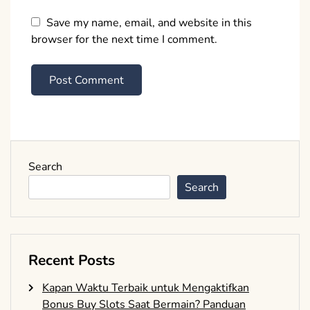
Save my name, email, and website in this
browser for the next time I comment.
Search
Search
Recent Posts
Kapan Waktu Terbaik untuk Mengaktifkan
Bonus Buy Slots Saat Bermain? Panduan