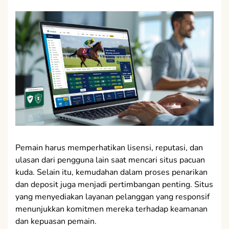
Pemain harus memperhatikan lisensi, reputasi, dan
ulasan dari pengguna lain saat mencari situs pacuan
kuda. Selain itu, kemudahan dalam proses penarikan
dan deposit juga menjadi pertimbangan penting. Situs
yang menyediakan layanan pelanggan yang responsif
menunjukkan komitmen mereka terhadap keamanan
dan kepuasan pemain.