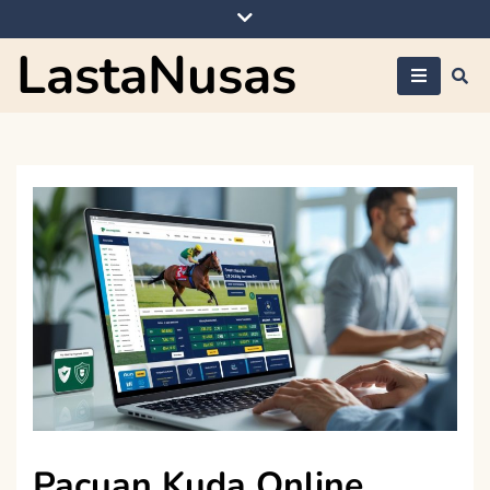
Skip
to
LastaNusas
content
Pacuan Kuda Online