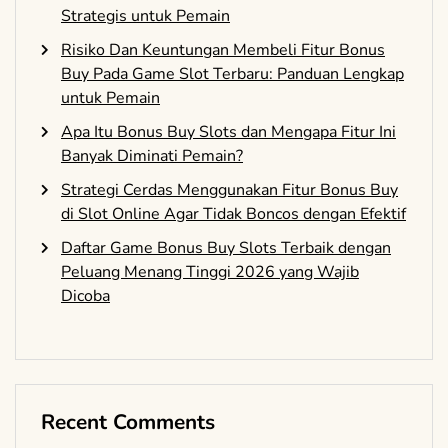
Strategis untuk Pemain
Risiko Dan Keuntungan Membeli Fitur Bonus
Buy Pada Game Slot Terbaru: Panduan Lengkap
untuk Pemain
Apa Itu Bonus Buy Slots dan Mengapa Fitur Ini
Banyak Diminati Pemain?
Strategi Cerdas Menggunakan Fitur Bonus Buy
di Slot Online Agar Tidak Boncos dengan Efektif
Daftar Game Bonus Buy Slots Terbaik dengan
Peluang Menang Tinggi 2026 yang Wajib
Dicoba
Recent Comments