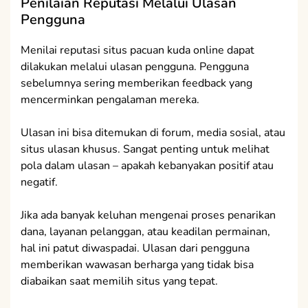
Penilaian Reputasi Melalui Ulasan
Pengguna
Menilai reputasi situs pacuan kuda online dapat
dilakukan melalui ulasan pengguna. Pengguna
sebelumnya sering memberikan feedback yang
mencerminkan pengalaman mereka.
Ulasan ini bisa ditemukan di forum, media sosial, atau
situs ulasan khusus. Sangat penting untuk melihat
pola dalam ulasan – apakah kebanyakan positif atau
negatif.
Jika ada banyak keluhan mengenai proses penarikan
dana, layanan pelanggan, atau keadilan permainan,
hal ini patut diwaspadai. Ulasan dari pengguna
memberikan wawasan berharga yang tidak bisa
diabaikan saat memilih situs yang tepat.