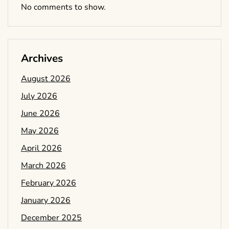
No comments to show.
Archives
August 2026
July 2026
June 2026
May 2026
April 2026
March 2026
February 2026
January 2026
December 2025