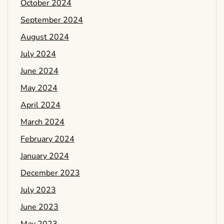
October 2024
September 2024
August 2024
July 2024
June 2024
May 2024
April 2024
March 2024
February 2024
January 2024
December 2023
July 2023
June 2023