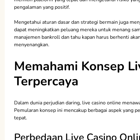
pengalaman yang positif.
Mengetahui aturan dasar dan strategi bermain juga menj
dapat meningkatkan peluang mereka untuk menang samb
manajemen bankroll dan tahu kapan harus berhenti aka
menyenangkan.
Memahami Konsep Liv
Terpercaya
Dalam dunia perjudian daring, live casino online mena
Pemularan konsep ini mencakup berbagai aspek yang pen
tepat.
Perbedaan Live Casino Onli