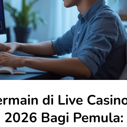
main di Live Casin
a 2026 Bagi Pemula: