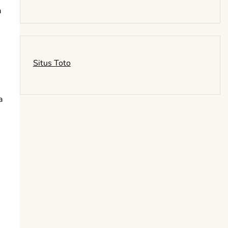
a
Situs Toto
a