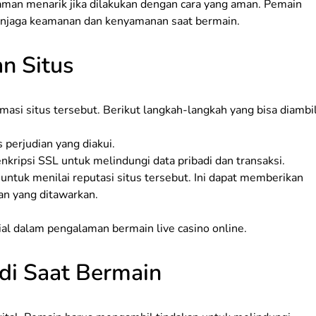
aman menarik jika dilakukan dengan cara yang aman. Pemain
enjaga keamanan dan kenyamanan saat bermain.
n Situs
si situs tersebut. Berikut langkah-langkah yang bisa diambil
as perjudian yang diakui.
kripsi SSL untuk melindungi data pribadi dan transaksi.
n untuk menilai reputasi situs tersebut. Ini dapat memberikan
n yang ditawarkan.
al dalam pengalaman bermain live casino online.
di Saat Bermain