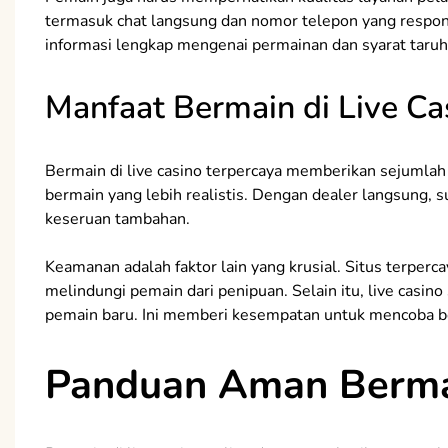
termasuk chat langsung dan nomor telepon yang responsi
informasi lengkap mengenai permainan dan syarat taruh
Manfaat Bermain di Live Ca
Bermain di live casino terpercaya memberikan sejumlah
bermain yang lebih realistis. Dengan dealer langsung, 
keseruan tambahan.
Keamanan adalah faktor lain yang krusial. Situs terpe
melindungi pemain dari penipuan. Selain itu, live casi
pemain baru. Ini memberi kesempatan untuk mencoba be
Panduan Aman Bermai