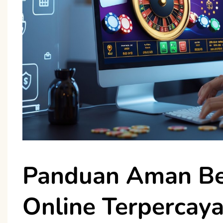
Panduan Aman Ber
Online Terpercay