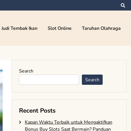
Judi Tembak Ikan
Slot Online
Taruhan Olahraga
Search
Search
Recent Posts
Kapan Waktu Terbaik untuk Mengaktifkan
Bonus Buy Slots Saat Bermain? Panduan