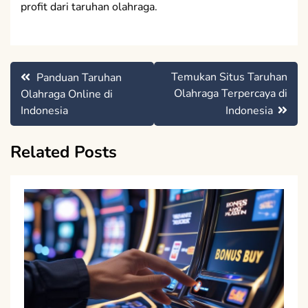
profit dari taruhan olahraga.
Post
Temukan Situs Taruhan
Panduan Taruhan
navigation
Olahraga Terpercaya di
Olahraga Online di
Indonesia
Indonesia
Related Posts