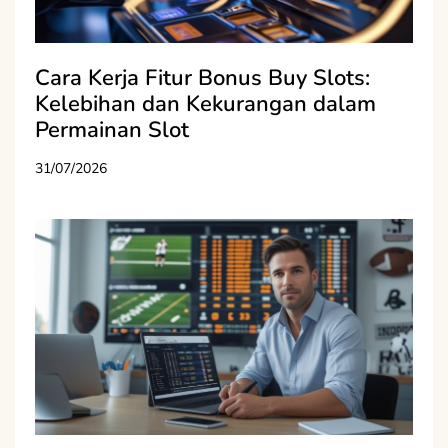
Cara Kerja Fitur Bonus Buy Slots:
Kelebihan dan Kekurangan dalam
Permainan Slot
31/07/2026