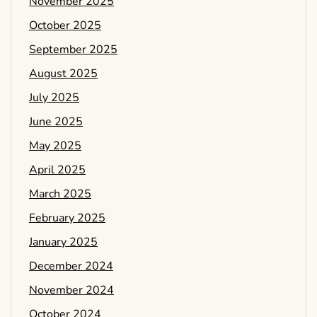
November 2025
October 2025
September 2025
August 2025
July 2025
June 2025
May 2025
April 2025
March 2025
February 2025
January 2025
December 2024
November 2024
October 2024