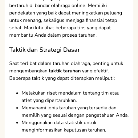
bertaruh di bandar olahraga online. Memiliki
pendekatan yang baik dapat meningkatkan peluang
untuk menang, sekaligus menjaga finansial tetap
sehat. Mari kita lihat beberapa tips yang dapat
membantu Anda dalam proses taruhan.
Taktik dan Strategi Dasar
Saat terlibat dalam taruhan olahraga, penting untuk
mengembangkan
taktik taruhan
yang efektif.
Beberapa taktik yang dapat diterapkan meliputi:
Melakukan riset mendalam tentang tim atau
atlet yang dipertaruhkan.
Memahami jenis taruhan yang tersedia dan
memilih yang sesuai dengan pengetahuan Anda.
Menggunakan data statistik untuk
menginformasikan keputusan taruhan.