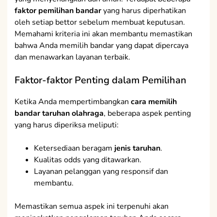
faktor pemilihan bandar
yang harus diperhatikan
oleh setiap bettor sebelum membuat keputusan.
Memahami kriteria ini akan membantu memastikan
bahwa Anda memilih bandar yang dapat dipercaya
dan menawarkan layanan terbaik.
Faktor-faktor Penting dalam Pemilihan
Ketika Anda mempertimbangkan
cara memilih
bandar taruhan olahraga
, beberapa aspek penting
yang harus diperiksa meliputi:
Ketersediaan beragam
jenis taruhan
.
Kualitas odds yang ditawarkan.
Layanan pelanggan yang responsif dan
membantu.
Memastikan semua aspek ini terpenuhi akan