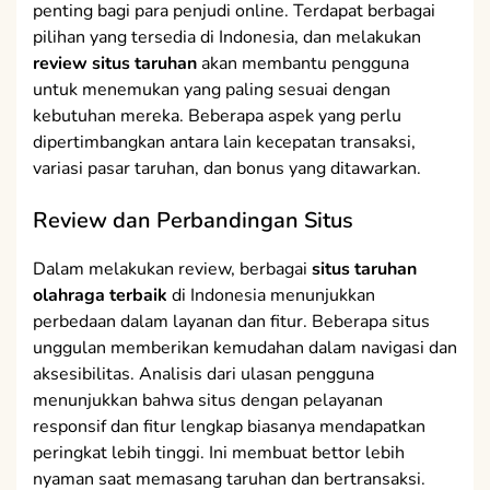
penting bagi para penjudi online. Terdapat berbagai
pilihan yang tersedia di Indonesia, dan melakukan
review situs taruhan
akan membantu pengguna
untuk menemukan yang paling sesuai dengan
kebutuhan mereka. Beberapa aspek yang perlu
dipertimbangkan antara lain kecepatan transaksi,
variasi pasar taruhan, dan bonus yang ditawarkan.
Review dan Perbandingan Situs
Dalam melakukan review, berbagai
situs taruhan
olahraga terbaik
di Indonesia menunjukkan
perbedaan dalam layanan dan fitur. Beberapa situs
unggulan memberikan kemudahan dalam navigasi dan
aksesibilitas. Analisis dari ulasan pengguna
menunjukkan bahwa situs dengan pelayanan
responsif dan fitur lengkap biasanya mendapatkan
peringkat lebih tinggi. Ini membuat bettor lebih
nyaman saat memasang taruhan dan bertransaksi.