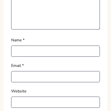
Name
*
Email
*
Website