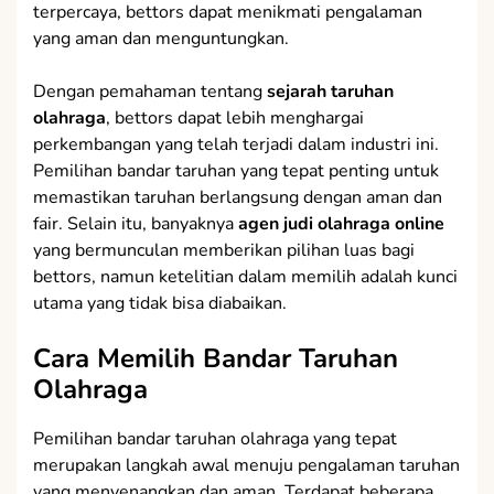
terpercaya, bettors dapat menikmati pengalaman
yang aman dan menguntungkan.
Dengan pemahaman tentang
sejarah taruhan
olahraga
, bettors dapat lebih menghargai
perkembangan yang telah terjadi dalam industri ini.
Pemilihan bandar taruhan yang tepat penting untuk
memastikan taruhan berlangsung dengan aman dan
fair. Selain itu, banyaknya
agen judi olahraga online
yang bermunculan memberikan pilihan luas bagi
bettors, namun ketelitian dalam memilih adalah kunci
utama yang tidak bisa diabaikan.
Cara Memilih Bandar Taruhan
Olahraga
Pemilihan bandar taruhan olahraga yang tepat
merupakan langkah awal menuju pengalaman taruhan
yang menyenangkan dan aman. Terdapat beberapa