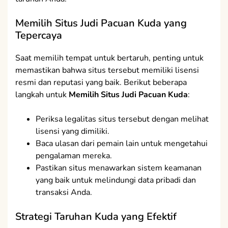
Memilih Situs Judi Pacuan Kuda yang
Tepercaya
Saat memilih tempat untuk bertaruh, penting untuk
memastikan bahwa situs tersebut memiliki lisensi
resmi dan reputasi yang baik. Berikut beberapa
langkah untuk
Memilih Situs Judi Pacuan Kuda
:
Periksa legalitas situs tersebut dengan melihat
lisensi yang dimiliki.
Baca ulasan dari pemain lain untuk mengetahui
pengalaman mereka.
Pastikan situs menawarkan sistem keamanan
yang baik untuk melindungi data pribadi dan
transaksi Anda.
Strategi Taruhan Kuda yang Efektif