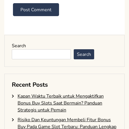
Search
Search
Recent Posts
Kapan Waktu Terbaik untuk Mengaktifkan
Bonus Buy Slots Saat Bermain? Panduan
Strategis untuk Pemain
Risiko Dan Keuntungan Membeli Fitur Bonus
Buy Pada Game Slot Terbaru: Panduan Lengkap