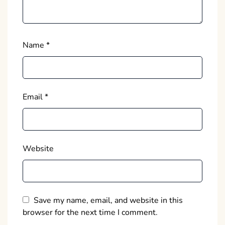
Name
*
Email
*
Website
Save my name, email, and website in this
browser for the next time I comment.