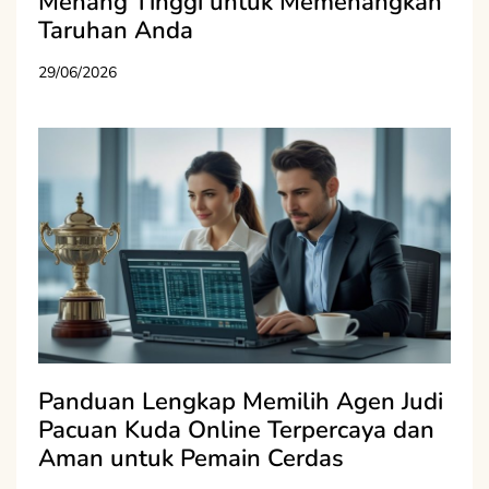
Menang Tinggi untuk Memenangkan
Taruhan Anda
29/06/2026
Panduan Lengkap Memilih Agen Judi
Pacuan Kuda Online Terpercaya dan
Aman untuk Pemain Cerdas