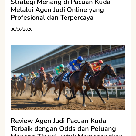
Strategi Menang di Pacuan Kuda
Melalui Agen Judi Online yang
Profesional dan Terpercaya
30/06/2026
Review Agen Judi Pacuan Kuda
Terbaik dengan Odds dan Peluang