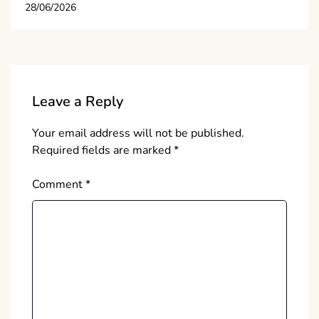
28/06/2026
Leave a Reply
Your email address will not be published.
Required fields are marked
*
Comment
*