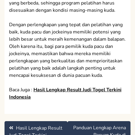
yang berbeda, sehingga program pelatihan harus
disesuaikan dengan kondisi masing-masing kuda.
Dengan perlengkapan yang tepat dan pelatihan yang
baik, kuda pacu dan jockeinya memiliki potensi yang
lebih besar untuk meraih kemenangan dalam balapan.
Oleh karena itu, bagi para pemilik kuda pacu dan
jockeinya, memastikan bahwa mereka memiliki
perlengkapan yang berkualitas dan memprioritaskan
pelatihan yang baik adalah langkah penting untuk
mencapai kesuksesan di dunia pacuan kuda.
Baca Juga :
Hasil Lengkap Result Judi Togel Terkini
Indonesia
Post
Panduan Lengkap Arena
Hasil Lengkap Result
navigation