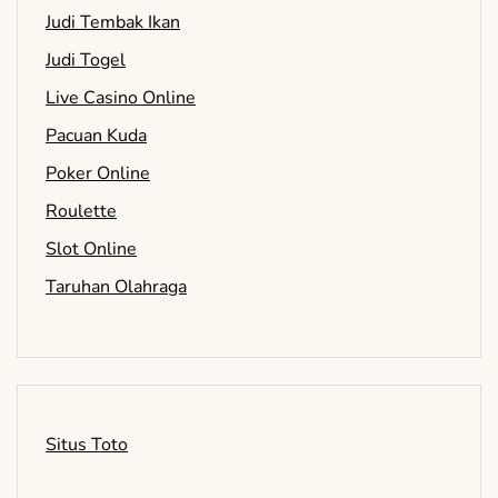
Judi Tembak Ikan
Judi Togel
Live Casino Online
Pacuan Kuda
Poker Online
Roulette
Slot Online
Taruhan Olahraga
Situs Toto