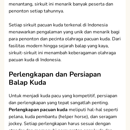
menantang, sirkuit ini menarik banyak peserta dan
penonton setiap tahunnya.
Setiap sirkuit pacuan kuda terkenal di Indonesia
menawarkan pengalaman yang unik dan menarik bagi
para penonton dan pecinta olahraga pacuan kuda. Dari
fasilitas modern hingga sejarah balap yang kaya,
sirkuit-sirkuit ini menambah keberagaman olahraga
pacuan kuda di Indonesia.
Perlengkapan dan Persiapan
Balap Kuda
Untuk menjadi kuda pacu yang kompetitif, persiapan
dan perlengkapan yang tepat sangatlah penting.
Perlengkapan pacuan kuda
meliputi hal-hal seperti
pelana, kuda pembantu (helper horse), dan seragam
jockey. Setiap perlengkapan harus sesuai dengan