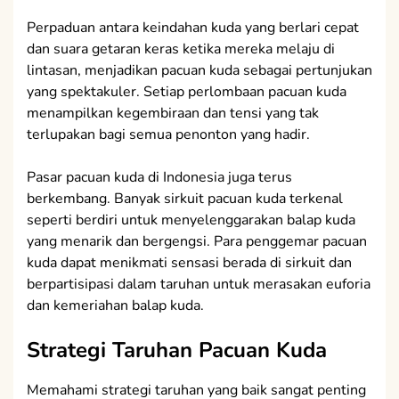
Perpaduan antara keindahan kuda yang berlari cepat
dan suara getaran keras ketika mereka melaju di
lintasan, menjadikan pacuan kuda sebagai pertunjukan
yang spektakuler. Setiap perlombaan pacuan kuda
menampilkan kegembiraan dan tensi yang tak
terlupakan bagi semua penonton yang hadir.
Pasar pacuan kuda di Indonesia juga terus
berkembang. Banyak sirkuit pacuan kuda terkenal
seperti berdiri untuk menyelenggarakan balap kuda
yang menarik dan bergengsi. Para penggemar pacuan
kuda dapat menikmati sensasi berada di sirkuit dan
berpartisipasi dalam taruhan untuk merasakan euforia
dan kemeriahan balap kuda.
Strategi Taruhan Pacuan Kuda
Memahami strategi taruhan yang baik sangat penting