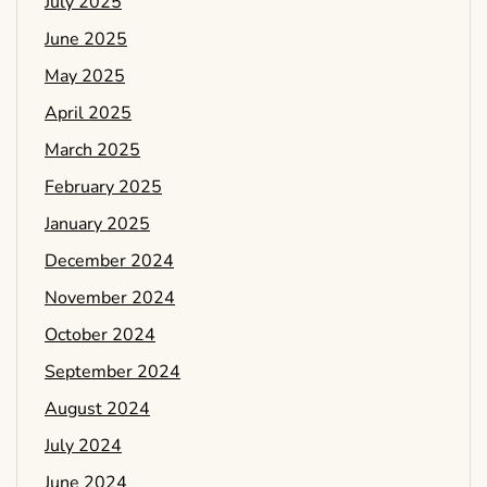
July 2025
June 2025
May 2025
April 2025
March 2025
February 2025
January 2025
December 2024
November 2024
October 2024
September 2024
August 2024
July 2024
June 2024