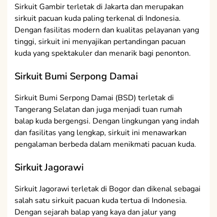
Sirkuit Gambir terletak di Jakarta dan merupakan
sirkuit pacuan kuda paling terkenal di Indonesia.
Dengan fasilitas modern dan kualitas pelayanan yang
tinggi, sirkuit ini menyajikan pertandingan pacuan
kuda yang spektakuler dan menarik bagi penonton.
Sirkuit Bumi Serpong Damai
Sirkuit Bumi Serpong Damai (BSD) terletak di
Tangerang Selatan dan juga menjadi tuan rumah
balap kuda bergengsi. Dengan lingkungan yang indah
dan fasilitas yang lengkap, sirkuit ini menawarkan
pengalaman berbeda dalam menikmati pacuan kuda.
Sirkuit Jagorawi
Sirkuit Jagorawi terletak di Bogor dan dikenal sebagai
salah satu sirkuit pacuan kuda tertua di Indonesia.
Dengan sejarah balap yang kaya dan jalur yang