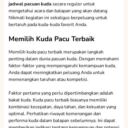
jadwal pacuan kuda
secara reguler untuk
mengetahui acara dan balapan yang akan datang.
Nikmati kegiatan ini sekaligus berpeluang untuk
bertaruh pada kuda-kuda favorit Anda.
Memilih Kuda Pacu Terbaik
Memilih kuda pacu terbaik merupakan langkah
penting dalam dunia pacuan kuda. Dengan memahami
faktor-faktor yang mempengaruhi kemampuan kuda,
Anda dapat meningkatkan peluang Anda untuk
memenangkan taruhan atau kompetisi.
Faktor pertama yang perlu dipertimbangkan adalah
bakat kuda. Kuda pacu terbaik biasanya memiliki
kombinasi kecepatan, daya tahan, dan kekuatan yang
optimal. Perhatikan riwayat kemenangan dan
performa kuda dalam balapan sebelumnya. Ini dapat
memberikan indikasi tentang kemampuan dan potensi