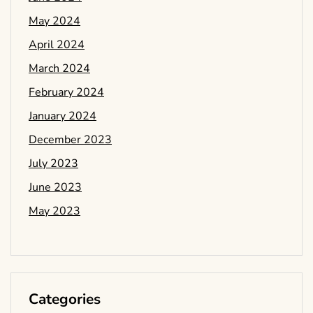
May 2024
April 2024
March 2024
February 2024
January 2024
December 2023
July 2023
June 2023
May 2023
Categories