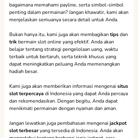
bagaimana memahami payline, serta simbol-simbol
penting dalam permainan? Jangan khawatir, kami akan
menjelaskan semuanya secara detail untuk Anda.
Bukan hanya itu, kami juga akan membagikan
tips
dan
trik
bermain slot online yang efektif. Anda akan
belajar tentang strategi pengelolaan uang, waktu
terbaik untuk bertaruh, serta teknik khusus yang
dapat meningkatkan peluang Anda memenangkan
hadiah besar.
Kami juga akan memberikan informasi mengenai
situs
slot terpercaya
di Indonesia yang dapat Anda percaya
dan rekomendasikan. Dengan begitu, Anda dapat
menikmati permainan dengan nyaman dan aman.
Jangan lewatkan juga pembahasan mengenai
jackpot
slot terbesar
yang tersedia di Indonesia. Anda akan
mengetahui tentang berbagai jenis jackpot, cara