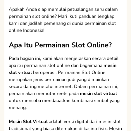
Apakah Anda siap memulai petualangan seru dalam
permainan slot online? Mari ikuti panduan lengkap
kami dan jadilah pemenang di dunia permainan slot
online Indonesia!
Apa Itu Permainan Slot Online?
Pada bagian ini, kami akan menjelaskan secara detail
apa itu permainan slot online dan bagaimana
mesin
slot virtual
beroperasi. Permainan Slot Online
merupakan jenis permainan judi yang dimainkan
secara daring melalui internet. Dalam permainan ini,
pemain akan memutar reels pada
mesin slot virtual
untuk mencoba mendapatkan kombinasi simbol yang
menang.
Mesin Slot Virtual
adalah versi digital dari mesin slot
tradisional yang biasa ditemukan di kasino fisik. Mesin