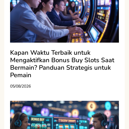
Kapan Waktu Terbaik untuk
Mengaktifkan Bonus Buy Slots Saat
Bermain? Panduan Strategis untuk
Pemain
05/08/2026