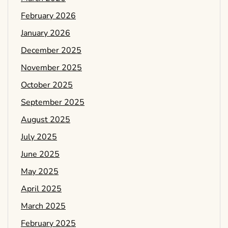
February 2026
January 2026
December 2025
November 2025
October 2025
September 2025
August 2025
July 2025
June 2025
May 2025
April 2025
March 2025
February 2025