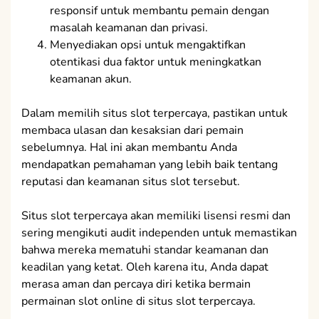
responsif untuk membantu pemain dengan
masalah keamanan dan privasi.
Menyediakan opsi untuk mengaktifkan
otentikasi dua faktor untuk meningkatkan
keamanan akun.
Dalam memilih situs slot terpercaya, pastikan untuk
membaca ulasan dan kesaksian dari pemain
sebelumnya. Hal ini akan membantu Anda
mendapatkan pemahaman yang lebih baik tentang
reputasi dan keamanan situs slot tersebut.
Situs slot terpercaya akan memiliki lisensi resmi dan
sering mengikuti audit independen untuk memastikan
bahwa mereka mematuhi standar keamanan dan
keadilan yang ketat. Oleh karena itu, Anda dapat
merasa aman dan percaya diri ketika bermain
permainan slot online di situs slot terpercaya.