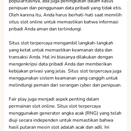
popularitasnya, ada juga peningkatan dalam kasus
penipuan dan penggunaan data pribadi yang tidak etis.
Oleh karena itu, Anda harus berhati-hati saat memilih
situs slot online untuk memastikan bahwa informasi
pribadi Anda aman dan terlindungi.
Situs slot terpercaya mengambil langkah-langkah
yang ketat untuk memastikan keamanan data dan
transaksi Anda. Hal ini biasanya dilakukan dengan
mengenkripsi data pribadi Anda dan memberikan
kebijakan privasi yang jelas. Situs slot terpercaya juga
menggunakan sistem keamanan yang canggih untuk
melindungi pemain dari serangan cyber dan penipuan.
Fair play juga menjadi aspek penting dalam
permainan slot online. Situs slot terpercaya
menggunakan generator angka acak (RNG) yang telah
diuji secara independen untuk memastikan bahwa
hasil putaran mesin slot adalah acak dan adil. Ini