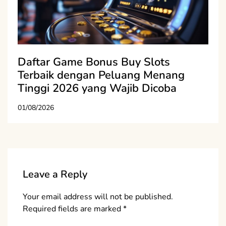
Daftar Game Bonus Buy Slots
Terbaik dengan Peluang Menang
Tinggi 2026 yang Wajib Dicoba
01/08/2026
Leave a Reply
Your email address will not be published.
Required fields are marked
*