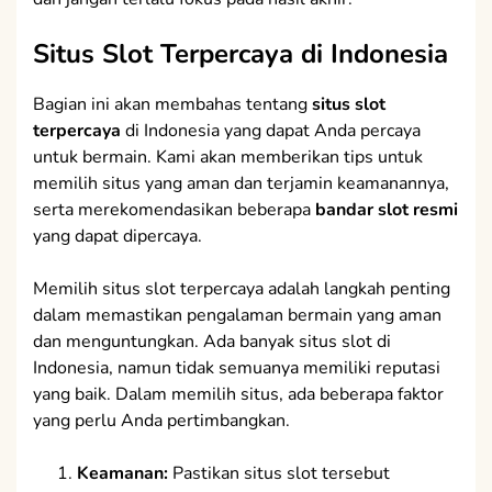
Situs Slot Terpercaya di Indonesia
Bagian ini akan membahas tentang
situs slot
terpercaya
di Indonesia yang dapat Anda percaya
untuk bermain. Kami akan memberikan tips untuk
memilih situs yang aman dan terjamin keamanannya,
serta merekomendasikan beberapa
bandar slot resmi
yang dapat dipercaya.
Memilih situs slot terpercaya adalah langkah penting
dalam memastikan pengalaman bermain yang aman
dan menguntungkan. Ada banyak situs slot di
Indonesia, namun tidak semuanya memiliki reputasi
yang baik. Dalam memilih situs, ada beberapa faktor
yang perlu Anda pertimbangkan.
Keamanan:
Pastikan situs slot tersebut