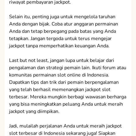
riwayat pembayaran jackpot.
Selain itu, penting juga untuk mengelola taruhan
Anda dengan bijak. Coba atur anggaran permainan
Anda dan tetap berpegang pada batas yang Anda
tetapkan. Jangan tergoda untuk terus mengejar
jackpot tanpa memperhatikan keuangan Anda.
Last but not least, jangan lupa untuk belajar dari
pengalaman dan strategi pemain lain. Ikuti forum atau
komunitas permainan slot online di Indonesia.
Dapatkan tips dan trik dari pemain berpengalaman
yang telah berhasil memenangkan jackpot slot
terbesar. Mereka mungkin berbagi wawasan berharga
yang bisa meningkatkan peluang Anda untuk meraih
jackpot yang diimpikan.
Jadi, mulailah perjalanan Anda untuk meraih jackpot
slot terbesar di Indonesia sekarang juga! Siapkan