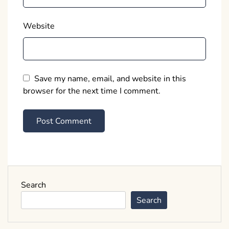
Website
Save my name, email, and website in this
browser for the next time I comment.
Search
Search