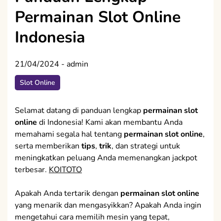
Permainan Slot Online
Indonesia
21/04/2024
-
admin
Slot Online
Selamat datang di panduan lengkap
permainan slot
online
di Indonesia! Kami akan membantu Anda
memahami segala hal tentang
permainan slot online
,
serta memberikan
tips
,
trik
, dan strategi untuk
meningkatkan peluang Anda memenangkan jackpot
terbesar.
KOITOTO
Apakah Anda tertarik dengan
permainan slot online
yang menarik dan mengasyikkan? Apakah Anda ingin
mengetahui cara memilih mesin yang tepat,