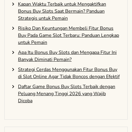
Kapan Waktu Terbaik untuk Mengaktifkan
Bonus Buy Slots Saat Bermain? Panduan
Strategis untuk Pemain
Risiko Dan Keuntungan Membeli Fitur Bonus
Buy Pada Game Slot Terbaru: Panduan Lengkap
untuk Pemain
Apa Itu Bonus Buy Slots dan Mengapa Fitur Ini
Banyak Diminati Pemain?
Strategi Cerdas Menggunakan Fitur Bonus Buy
di Slot Online Agar Tidak Boncos dengan Efektif
Daftar Game Bonus Buy Slots Terbaik dengan
Peluang Menang Tinggi 2026 yang Wajib
Dicoba