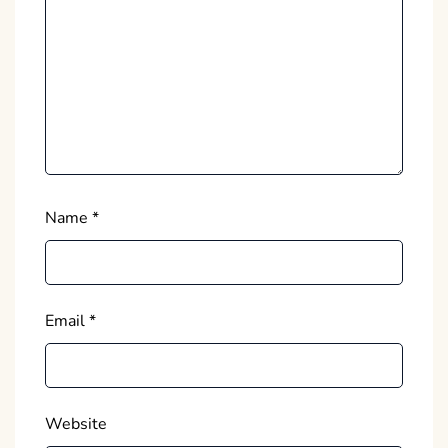
Name
*
Email
*
Website