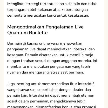
Mengikuti strategi tertentu secara disiplin dan tidak
terpengaruh oleh tekanan atau keberuntungan
sementara merupakan kunci untuk kesuksesan.
Mengoptimalkan Pengalaman Live
Quantum Roulette
Bermain di kasino online yang menawarkan
pengalaman live dapat meningkatkan interaksi dan
keseruan. Pemain disarankan untuk memilih meja
dengan taruhan sesuai dengan anggaran mereka. Ini
membantu menciptakan pengalaman yang lebih
nyaman dan mengurangi stres saat bermain.
Juga, penting untuk memperhatikan fitur interaktif
yang ditawarkan, seperti chat dengan dealer dan
pemain lain. Interaksi ini dapat menambah elemen
sosial dalam permainan, menjadikannya lebih
menyenangkan. Memanfaatkan bonus atau promosi