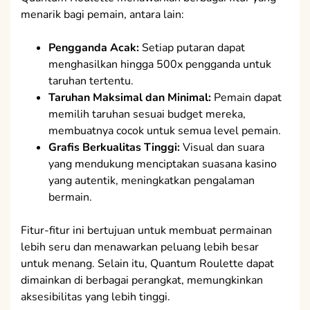
menarik bagi pemain, antara lain:
Pengganda Acak:
Setiap putaran dapat
menghasilkan hingga 500x pengganda untuk
taruhan tertentu.
Taruhan Maksimal dan Minimal:
Pemain dapat
memilih taruhan sesuai budget mereka,
membuatnya cocok untuk semua level pemain.
Grafis Berkualitas Tinggi:
Visual dan suara
yang mendukung menciptakan suasana kasino
yang autentik, meningkatkan pengalaman
bermain.
Fitur-fitur ini bertujuan untuk membuat permainan
lebih seru dan menawarkan peluang lebih besar
untuk menang. Selain itu, Quantum Roulette dapat
dimainkan di berbagai perangkat, memungkinkan
aksesibilitas yang lebih tinggi.