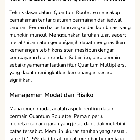
Teknik dasar dalam Quantum Roulette mencakup
pemahaman tentang aturan permainan dan jadwal
taruhan. Pemain harus tahu angka dan kombinasi yang
mungkin muncul. Menggunakan taruhan luar, seperti
merah/hitam atau genap/ganjil, dapat menghasilkan
kemenangan lebih konsisten meskipun dengan
pembayaran lebih rendah. Selain itu, para pemain
sebaiknya memanfaatkan fitur Quantum Multipliers,
yang dapat meningkatkan kemenangan secara
signifikan.
Manajemen Modal dan Risiko
Manajemen modal adalah aspek penting dalam
bermain Quantum Roulette. Pemain perlu
menetapkan anggaran yang jelas dan tidak melebihi
batas tersebut. Memilih ukuran taruhan yang sesuai,
seperti 1-5% dari total modal, membantu menjaga