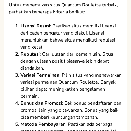
Untuk menemukan situs Quantum Roulette terbaik,
perhatikan beberapa kriteria berikut:
Lisensi Resmi
: Pastikan situs memiliki lisensi
dari badan pengatur yang diakui. Lisensi
menunjukkan bahwa situs mengikuti regulasi
yang ketat.
Reputasi
: Cari ulasan dari pemain lain. Situs
dengan ulasan positif biasanya lebih dapat
diandalkan.
Variasi Permainan
: Pilih situs yang menawarkan
variasi permainan Quantum Roulette. Banyak
pilihan dapat meningkatkan pengalaman
bermain.
Bonus dan Promosi
: Cek bonus pendaftaran dan
promosi lain yang ditawarkan. Bonus yang baik
bisa memberi keuntungan tambahan.
Metode Pembayaran
: Pastikan ada berbagai