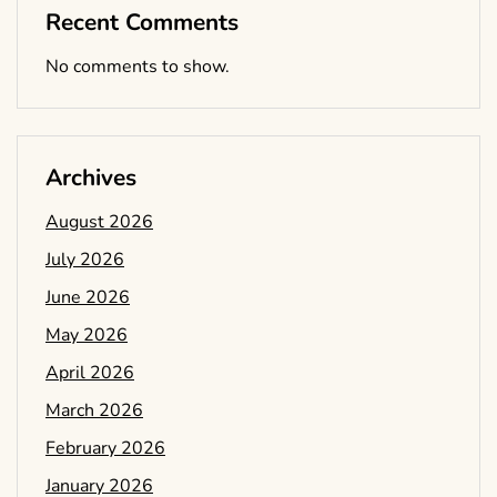
Recent Comments
No comments to show.
Archives
August 2026
July 2026
June 2026
May 2026
April 2026
March 2026
February 2026
January 2026