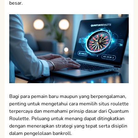
besar.
Bagi para pemain baru maupun yang berpengalaman,
penting untuk mengetahui cara memilih situs roulette
terpercaya dan memahami prinsip dasar dari Quantum
Roulette. Peluang untuk menang dapat ditingkatkan
dengan menerapkan strategi yang tepat serta disiplin
dalam pengelolaan bankroll.