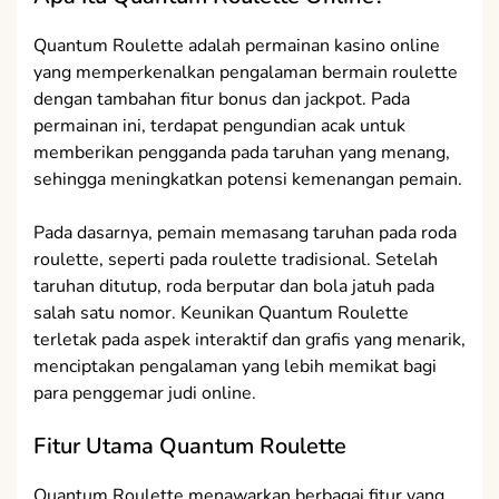
Quantum Roulette adalah permainan kasino online
yang memperkenalkan pengalaman bermain roulette
dengan tambahan fitur bonus dan jackpot. Pada
permainan ini, terdapat pengundian acak untuk
memberikan pengganda pada taruhan yang menang,
sehingga meningkatkan potensi kemenangan pemain.
Pada dasarnya, pemain memasang taruhan pada roda
roulette, seperti pada roulette tradisional. Setelah
taruhan ditutup, roda berputar dan bola jatuh pada
salah satu nomor. Keunikan Quantum Roulette
terletak pada aspek interaktif dan grafis yang menarik,
menciptakan pengalaman yang lebih memikat bagi
para penggemar judi online.
Fitur Utama Quantum Roulette
Quantum Roulette menawarkan berbagai fitur yang