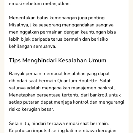
emosi sebelum melanjutkan.
Menentukan batas kemenangan juga penting.
Misalnya, jika seseorang menggandakan uangnya,
meninggalkan permainan dengan keuntungan bisa
lebih bijak daripada terus bermain dan berisiko
kehilangan semuanya.
Tips Menghindari Kesalahan Umum
Banyak pemain membuat kesalahan yang dapat
dihindari saat bermain Quantum Roulette. Salah
satunya adalah mengabaikan manajemen bankroll.
Menetapkan persentase tertentu dari bankroll untuk
setiap putaran dapat menjaga kontrol dan mengurangi
risiko kerugian besar.
Selain itu, hindari terbawa emosi saat bermain.
Keputusan impulsif sering kali membawa kerugian.