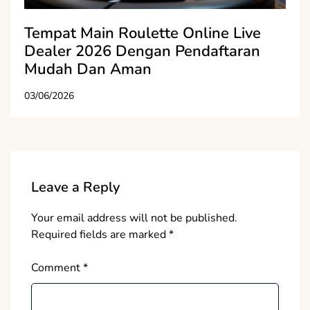
Tempat Main Roulette Online Live
Dealer 2026 Dengan Pendaftaran
Mudah Dan Aman
03/06/2026
Leave a Reply
Your email address will not be published.
Required fields are marked
*
Comment
*