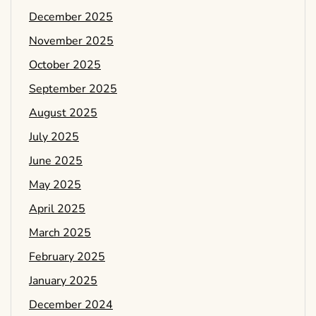
December 2025
November 2025
October 2025
September 2025
August 2025
July 2025
June 2025
May 2025
April 2025
March 2025
February 2025
January 2025
December 2024