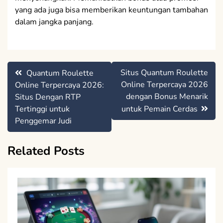
yang ada juga bisa memberikan keuntungan tambahan
dalam jangka panjang.
Post
Situs Quantum Roulette
Quantum Roulette
navigation
Online Terpercaya 2026
Online Terpercaya 2026:
dengan Bonus Menarik
Situs Dengan RTP
Tertinggi untuk
untuk Pemain Cerdas
Penggemar Judi
Related Posts