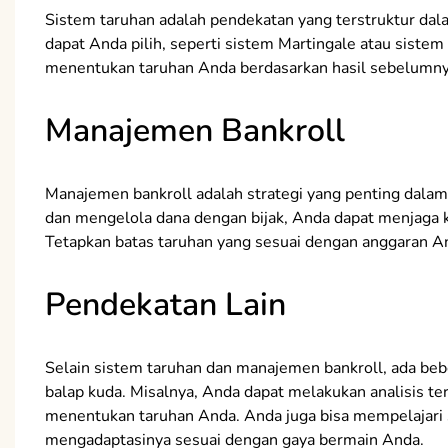
Sistem taruhan adalah pendekatan yang terstruktur da
dapat Anda pilih, seperti sistem Martingale atau sistem
menentukan taruhan Anda berdasarkan hasil sebelumny
Manajemen Bankroll
Manajemen bankroll adalah strategi yang penting dala
dan mengelola dana dengan bijak, Anda dapat menjaga
Tetapkan batas taruhan yang sesuai dengan anggaran An
Pendekatan Lain
Selain sistem taruhan dan manajemen bankroll, ada beb
balap kuda. Misalnya, Anda dapat melakukan analisis te
menentukan taruhan Anda. Anda juga bisa mempelajari s
mengadaptasinya sesuai dengan gaya bermain Anda.