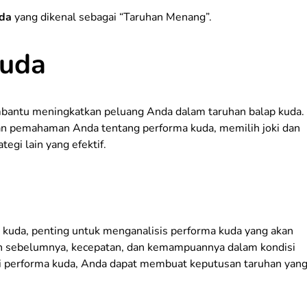
uda
yang dikenal sebagai “Taruhan Menang”.
Kuda
embantu meningkatkan peluang Anda dalam taruhan balap kuda.
an pemahaman Anda tentang performa kuda, memilih joki dan
egi lain yang efektif.
kuda, penting untuk menganalisis performa kuda yang akan
pan sebelumnya, kecepatan, dan kemampuannya dalam kondisi
 performa kuda, Anda dapat membuat keputusan taruhan yan