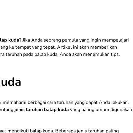
alap kuda
? Jika Anda seorang pemula yang ingin mempelajari
tang ke tempat yang tepat. Artikel ini akan memberikan
ara taruhan pada balap kuda. Anda akan menemukan tips,
Kuda
uk memahami berbagai cara taruhan yang dapat Anda lakukan.
tentang
jenis taruhan balap kuda
yang paling umum digunakan
aat mengikuti balap kuda. Beberapa jenis taruhan paling