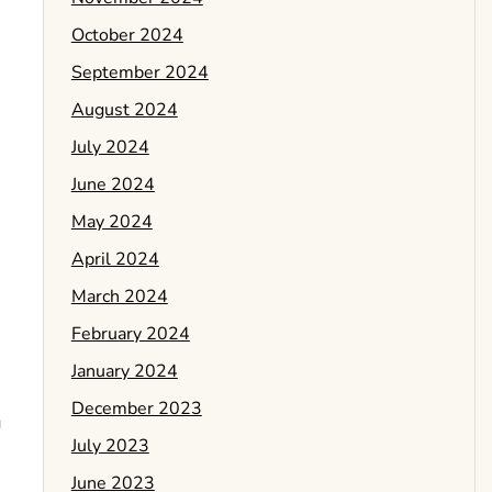
October 2024
September 2024
August 2024
July 2024
June 2024
May 2024
April 2024
March 2024
February 2024
January 2024
December 2023
g
July 2023
June 2023