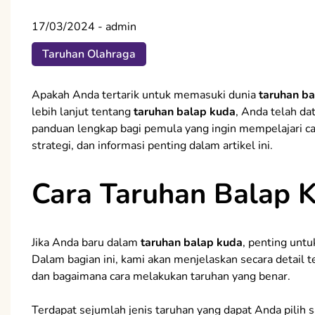
17/03/2024
-
admin
Taruhan Olahraga
Apakah Anda tertarik untuk memasuki dunia
taruhan b
lebih lanjut tentang
taruhan balap kuda
, Anda telah da
panduan lengkap bagi pemula yang ingin mempelajari c
strategi, dan informasi penting dalam artikel ini.
Cara Taruhan Balap 
Jika Anda baru dalam
taruhan balap kuda
, penting unt
Dalam bagian ini, kami akan menjelaskan secara detail 
dan bagaimana cara melakukan taruhan yang benar.
Terdapat sejumlah jenis taruhan yang dapat Anda pilih s