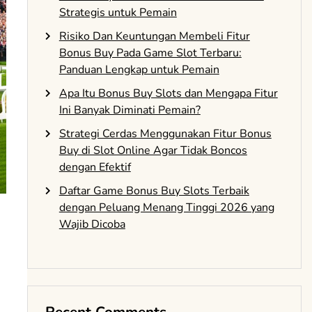
Strategis untuk Pemain
Risiko Dan Keuntungan Membeli Fitur
Bonus Buy Pada Game Slot Terbaru:
Panduan Lengkap untuk Pemain
Apa Itu Bonus Buy Slots dan Mengapa Fitur
Ini Banyak Diminati Pemain?
Strategi Cerdas Menggunakan Fitur Bonus
Buy di Slot Online Agar Tidak Boncos
dengan Efektif
Daftar Game Bonus Buy Slots Terbaik
dengan Peluang Menang Tinggi 2026 yang
Wajib Dicoba