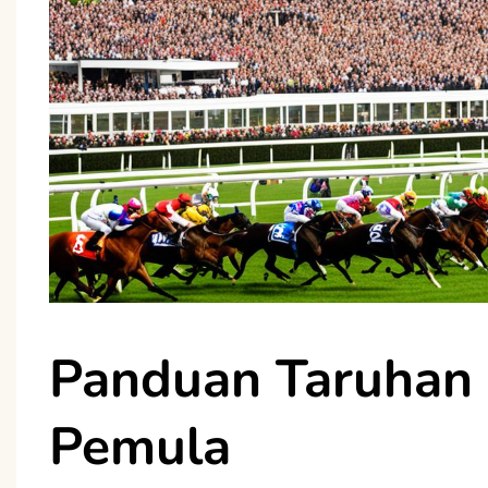
Panduan Taruhan
Pemula