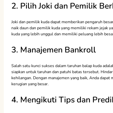
2. Pilih Joki dan Pemilik Ber
Joki dan pemilik kuda dapat memberikan pengaruh besar 
naik daun dan pemilik kuda yang memiliki rekam jejak 
kuda yang lebih unggul dan memiliki peluang lebih bes
3. Manajemen Bankroll
Salah satu kunci sukses dalam taruhan balap kuda adal
siapkan untuk taruhan dan patuhi batas tersebut. Hinda
kehilangan. Dengan manajemen yang baik, Anda dapat m
kerugian yang besar.
4. Mengikuti Tips dan Predi