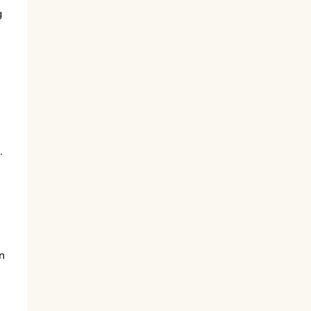
g
.
n