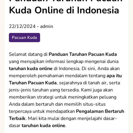
Kuda Online di Indonesia
22/12/2024
-
admin
Pacuan Kuda
Selamat datang di
Panduan Taruhan Pacuan Kuda
yang menyajikan informasi lengkap mengenai dunia
taruhan kuda online
di Indonesia. Di sini, Anda akan
memperoleh pemahaman mendalam tentang
apa itu
Taruhan Pacuan Kuda
, sejarahnya di tanah air, serta
jenis-jenis taruhan yang tersedia. Kami juga akan
memberikan strategi untuk meningkatkan peluang
Anda dalam bertaruh dan memilih situs-situs
terpercaya untuk mendapatkan
Pengalaman Bertaruh
Terbaik
. Mari kita mulai dengan menjelajahi dasar-
dasar
taruhan kuda online
.