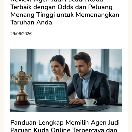
Terbaik dengan Odds dan Peluang
Menang Tinggi untuk Memenangkan
Taruhan Anda
29/06/2026
Panduan Lengkap Memilih Agen Judi
Pacuan Kuda Online Terpercaya dan