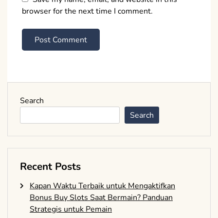
browser for the next time I comment.
Search
Search
Recent Posts
Kapan Waktu Terbaik untuk Mengaktifkan
Bonus Buy Slots Saat Bermain? Panduan
Strategis untuk Pemain