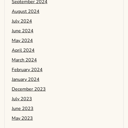
September 2024
August 2024
July 2024
June 2024
May 2024
April 2024
March 2024
February 2024
January 2024
December 2023
July 2023
June 2023
May 2023