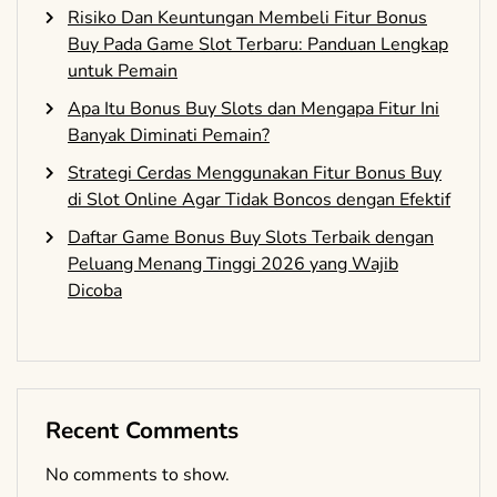
Risiko Dan Keuntungan Membeli Fitur Bonus
Buy Pada Game Slot Terbaru: Panduan Lengkap
untuk Pemain
Apa Itu Bonus Buy Slots dan Mengapa Fitur Ini
Banyak Diminati Pemain?
Strategi Cerdas Menggunakan Fitur Bonus Buy
di Slot Online Agar Tidak Boncos dengan Efektif
Daftar Game Bonus Buy Slots Terbaik dengan
Peluang Menang Tinggi 2026 yang Wajib
Dicoba
Recent Comments
No comments to show.