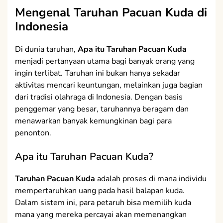
Mengenal Taruhan Pacuan Kuda di
Indonesia
Di dunia taruhan,
Apa itu Taruhan Pacuan Kuda
menjadi pertanyaan utama bagi banyak orang yang
ingin terlibat. Taruhan ini bukan hanya sekadar
aktivitas mencari keuntungan, melainkan juga bagian
dari tradisi olahraga di Indonesia. Dengan basis
penggemar yang besar, taruhannya beragam dan
menawarkan banyak kemungkinan bagi para
penonton.
Apa itu Taruhan Pacuan Kuda?
Taruhan Pacuan Kuda
adalah proses di mana individu
mempertaruhkan uang pada hasil balapan kuda.
Dalam sistem ini, para petaruh bisa memilih kuda
mana yang mereka percayai akan memenangkan