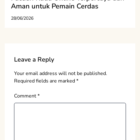
Aman untuk Pemain Cerdas
28/06/2026
Leave a Reply
Your email address will not be published.
Required fields are marked
*
Comment
*