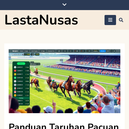
Skip
to
LastaNusas
content
Panduan Taruhan Pacuan