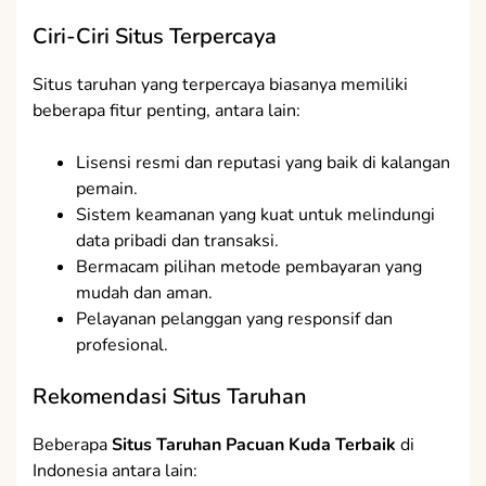
Ciri-Ciri Situs Terpercaya
Situs taruhan yang terpercaya biasanya memiliki
beberapa fitur penting, antara lain:
Lisensi resmi dan reputasi yang baik di kalangan
pemain.
Sistem keamanan yang kuat untuk melindungi
data pribadi dan transaksi.
Bermacam pilihan metode pembayaran yang
mudah dan aman.
Pelayanan pelanggan yang responsif dan
profesional.
Rekomendasi Situs Taruhan
Beberapa
Situs Taruhan Pacuan Kuda Terbaik
di
Indonesia antara lain: