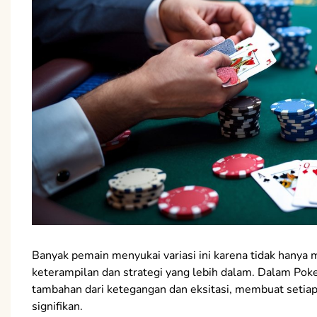
Banyak pemain menyukai variasi ini karena tidak hany
keterampilan dan strategi yang lebih dalam. Dalam Pok
tambahan dari ketegangan dan eksitasi, membuat seti
signifikan.