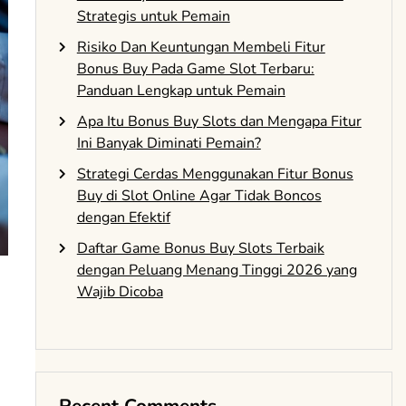
Strategis untuk Pemain
Risiko Dan Keuntungan Membeli Fitur
Bonus Buy Pada Game Slot Terbaru:
Panduan Lengkap untuk Pemain
Apa Itu Bonus Buy Slots dan Mengapa Fitur
Ini Banyak Diminati Pemain?
Strategi Cerdas Menggunakan Fitur Bonus
Buy di Slot Online Agar Tidak Boncos
dengan Efektif
Daftar Game Bonus Buy Slots Terbaik
dengan Peluang Menang Tinggi 2026 yang
Wajib Dicoba