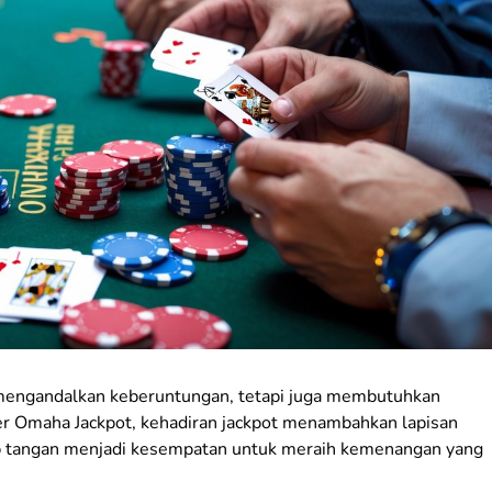
a mengandalkan keberuntungan, tetapi juga membutuhkan
er Omaha Jackpot, kehadiran jackpot menambahkan lapisan
ap tangan menjadi kesempatan untuk meraih kemenangan yang