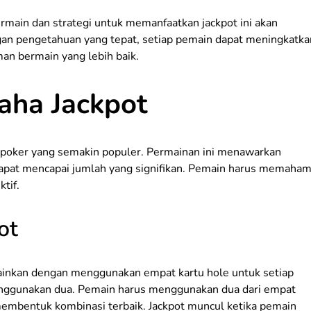
rmain dan strategi untuk memanfaatkan jackpot ini akan
gan pengetahuan yang tepat, setiap pemain dapat meningkatka
n bermain yang lebih baik.
aha Jackpot
n poker yang semakin populer. Permainan ini menawarkan
pat mencapai jumlah yang signifikan. Pemain harus memaham
tif.
ot
ainkan dengan menggunakan empat kartu hole untuk setiap
nggunakan dua. Pemain harus menggunakan dua dari empat
 membentuk kombinasi terbaik. Jackpot muncul ketika pemain