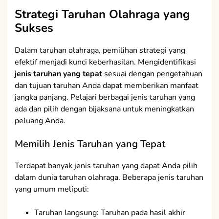
Strategi Taruhan Olahraga yang
Sukses
Dalam taruhan olahraga, pemilihan strategi yang
efektif menjadi kunci keberhasilan. Mengidentifikasi
jenis taruhan yang tepat
sesuai dengan pengetahuan
dan tujuan taruhan Anda dapat memberikan manfaat
jangka panjang. Pelajari berbagai jenis taruhan yang
ada dan pilih dengan bijaksana untuk meningkatkan
peluang Anda.
Memilih Jenis Taruhan yang Tepat
Terdapat banyak jenis taruhan yang dapat Anda pilih
dalam dunia taruhan olahraga. Beberapa jenis taruhan
yang umum meliputi:
Taruhan langsung: Taruhan pada hasil akhir