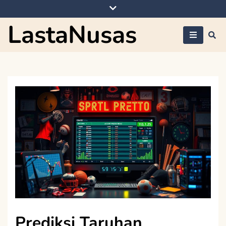
Skip
to
LastaNusas
content
Prediksi Taruhan