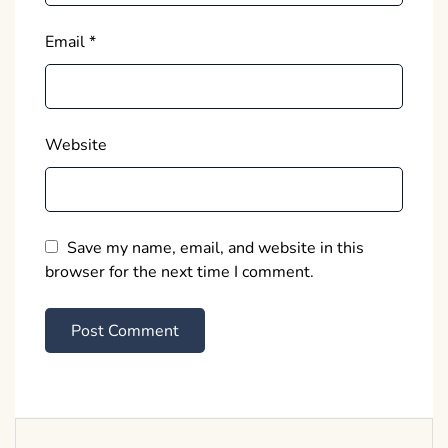
Email
*
Website
Save my name, email, and website in this
browser for the next time I comment.