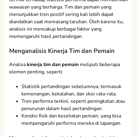
wawasan yang berharga. Tim dan pemain yang
menunjukkan tren positif sering kali lebih dapat
diandalkan saat memasang taruhan. Oleh karena itu,
analisis ini mencakup berbagai faktor yang
memengaruhi hasil pertandingan.
Menganalisis Kinerja Tim dan Pemain
Analisa
kinerja tim dan pemain
meliputi beberapa
elemen penting, seperti:
Statistik pertandingan sebelumnya, termasuk
kemenangan, kekalahan, dan skor rata-rata.
Tren performa terkini, seperti peningkatan atau
penurunan dalam hasil pertandingan.
Kondisi fisik dan kesehatan pemain, yang bisa
mempengaruhi performa mereka di lapangan.