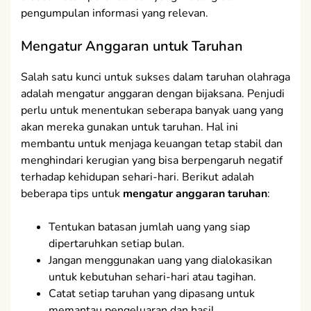
pengumpulan informasi yang relevan.
Mengatur Anggaran untuk Taruhan
Salah satu kunci untuk sukses dalam taruhan olahraga
adalah mengatur anggaran dengan bijaksana. Penjudi
perlu untuk menentukan seberapa banyak uang yang
akan mereka gunakan untuk taruhan. Hal ini
membantu untuk menjaga keuangan tetap stabil dan
menghindari kerugian yang bisa berpengaruh negatif
terhadap kehidupan sehari-hari. Berikut adalah
beberapa tips untuk
mengatur anggaran taruhan
:
Tentukan batasan jumlah uang yang siap
dipertaruhkan setiap bulan.
Jangan menggunakan uang yang dialokasikan
untuk kebutuhan sehari-hari atau tagihan.
Catat setiap taruhan yang dipasang untuk
memantau pengeluaran dan hasil.