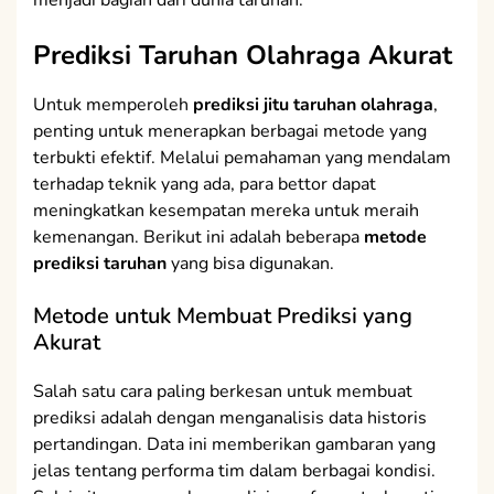
Prediksi Taruhan Olahraga Akurat
Untuk memperoleh
prediksi jitu taruhan olahraga
,
penting untuk menerapkan berbagai metode yang
terbukti efektif. Melalui pemahaman yang mendalam
terhadap teknik yang ada, para bettor dapat
meningkatkan kesempatan mereka untuk meraih
kemenangan. Berikut ini adalah beberapa
metode
prediksi taruhan
yang bisa digunakan.
Metode untuk Membuat Prediksi yang
Akurat
Salah satu cara paling berkesan untuk membuat
prediksi adalah dengan menganalisis data historis
pertandingan. Data ini memberikan gambaran yang
jelas tentang performa tim dalam berbagai kondisi.