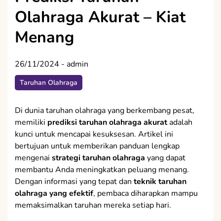
Olahraga Akurat – Kiat
Menang
26/11/2024
-
admin
Taruhan Olahraga
Di dunia taruhan olahraga yang berkembang pesat,
memiliki
prediksi taruhan olahraga akurat
adalah
kunci untuk mencapai kesuksesan. Artikel ini
bertujuan untuk memberikan panduan lengkap
mengenai
strategi taruhan olahraga
yang dapat
membantu Anda meningkatkan peluang menang.
Dengan informasi yang tepat dan
teknik taruhan
olahraga yang efektif
, pembaca diharapkan mampu
memaksimalkan taruhan mereka setiap hari.