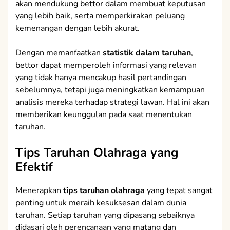
akan mendukung bettor dalam membuat keputusan
yang lebih baik, serta memperkirakan peluang
kemenangan dengan lebih akurat.
Dengan memanfaatkan
statistik dalam taruhan
,
bettor dapat memperoleh informasi yang relevan
yang tidak hanya mencakup hasil pertandingan
sebelumnya, tetapi juga meningkatkan kemampuan
analisis mereka terhadap strategi lawan. Hal ini akan
memberikan keunggulan pada saat menentukan
taruhan.
Tips Taruhan Olahraga yang
Efektif
Menerapkan
tips taruhan olahraga
yang tepat sangat
penting untuk meraih kesuksesan dalam dunia
taruhan. Setiap taruhan yang dipasang sebaiknya
didasari oleh perencanaan yang matang dan