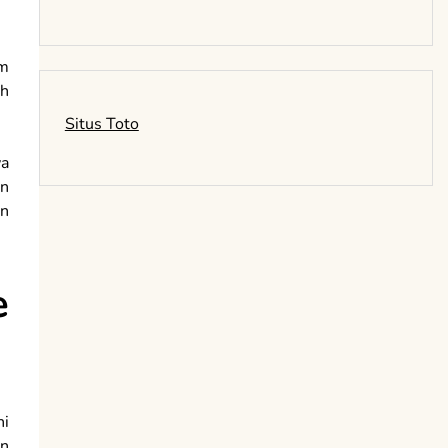
am
ih
Situs Toto
wa
an
in
e
ni
an