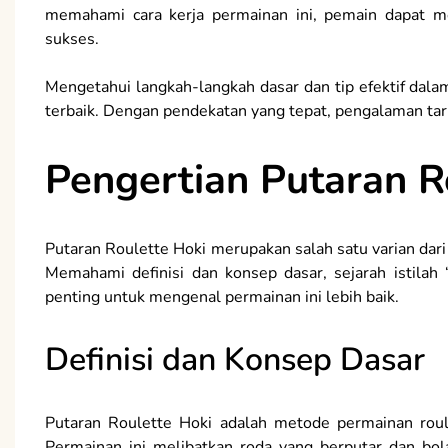
memahami cara kerja permainan ini, pemain dapat 
sukses.
Mengetahui langkah-langkah dasar dan tip efektif dal
terbaik. Dengan pendekatan yang tepat, pengalaman ta
Pengertian Putaran R
Putaran Roulette Hoki merupakan salah satu varian dari 
Memahami definisi dan konsep dasar, sejarah istilah 
penting untuk mengenal permainan ini lebih baik.
Definisi dan Konsep Dasar
Putaran Roulette Hoki adalah metode permainan rou
Permainan ini melibatkan roda yang berputar dan bol