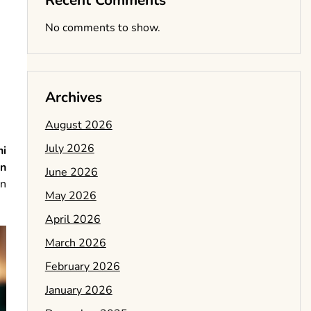
Recent Comments
No comments to show.
Archives
August 2026
July 2026
ni
an
June 2026
n
May 2026
April 2026
March 2026
February 2026
January 2026