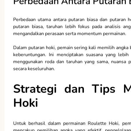
Perbedaan Antara Putaran 
Perbedaan utama antara putaran biasa dan putaran h
putaran biasa, taruhan lebih fokus pada analisis ang
mengandalkan perasaan serta momentum permainan.
Dalam putaran hoki, pemain sering kali memilih angk
keberuntungan. Ini menciptakan suasana yang lebih
menggunakan roda dan taruhan yang sama, nuansa 
secara keseluruhan.
Strategi dan Tips M
Hoki
Untuk berhasil dalam permainan Roulette Hoki, pema
mencakup pemilihan angka yang efektif, pengelolaa