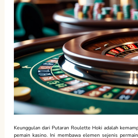
Keunggulan dari Putaran Roulette Hoki adalah kemam
pemain kasino. Ini membawa elemen sejenis permain