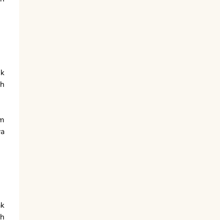
uk
ah
am
ya
ak
ih